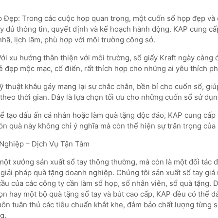
 Đẹp: Trong các cuộc họp quan trọng, một cuốn sổ họp đẹp và
đầy đủ thông tin, quyết định và kế hoạch hành động. KAP cung c
 nhã, lịch lãm, phù hợp với môi trường công sở.
Với xu hướng thân thiện với môi trường, sổ giấy Kraft ngày càng
ẻ đẹp mộc mạc, cổ điển, rất thích hợp cho những ai yêu thích p
 thuật khâu gáy mang lại sự chắc chắn, bền bỉ cho cuốn sổ, giúp
 theo thời gian. Đây là lựa chọn tối ưu cho những cuốn sổ sử dụ
 tạo dấu ấn cá nhân hoặc làm quà tặng độc đáo, KAP cung cấp d
ón quà này không chỉ ý nghĩa mà còn thể hiện sự trân trọng của 
Nghiệp – Dịch Vụ Tận Tâm
một xưởng sản xuất sổ tay thông thường, mà còn là một đối tác đ
giải pháp quà tặng doanh nghiệp. Chúng tôi sản xuất sổ tay giá 
cầu của các công ty cần làm sổ họp, sổ nhân viên, sổ quà tặng. 
ọn hay một bộ quà tặng sổ tay và bút cao cấp, KAP đều có thể đ
luôn tuân thủ các tiêu chuẩn khắt khe, đảm bảo chất lượng từng 
g.