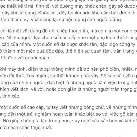
 thiết kế tỉ mỉ, tinh tế, với đường may chắc chắn, gáy sổ được 
 gãy khi sử dụng. Khóa cài, dây bookmark, khe cắm bút được thiế
g tính thẩm mỹ, vừa mang lại sự tiện dụng cho người dùng.
chỉ là một vật dụng để ghi chép thông tin, mà còn là một công c
n. Nhiều người lựa chọn sổ cao cấp như một phụ kiện thời trang
g cấp của mình. Một cuốn sổ da được khắc tên, dập logo công ty 
rở thành một món quà độc đáo, thể hiện sự quan tâm, trân trọn
tốt đẹp với người nhận.
 khi máy tính, điện thoại thông minh đã trở nên phổ biến, nhiều 
 nên lỗi thời. Tuy nhiên, sự thật không phải vậy. Sổ cao cấp vẫn g
ống của nhiều người, đặc biệt là những người làm việc trong lĩn
ích viết lách, vẽ vời, hoặc đơn giản là những người trân trọng g
 tinh xảo.
 một cuốn sổ cao cấp, tự tay viết những dòng chữ, vẽ những hình
ng đến một trải nghiệm hoàn toàn khác biệt so với việc gõ bàn
 Nó giúp chúng ta tập trung hơn, suy nghĩ sâu sắc hơn và kết n
một cách chân thực nhất.