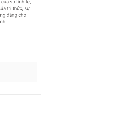
của sự tinh tế,
ủa tri thức, sự
ứng đáng cho
nh.