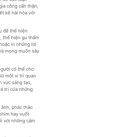
gia công cẩn thận,
t kế hài hòa với
ụ để thể hiện
, thể hiện gu thẩm
hoặc in những lời
g và mong muốn xây
người có thể cho
iữ một vị trí quan
h vực sáng tạo,
iá trị của những
 ảnh, phác thảo
 phím hay vuốt
ối với những cảm