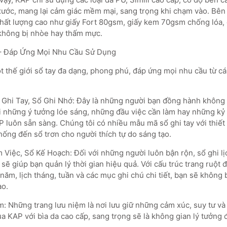
xước, mang lại cảm giác mềm mại, sang trọng khi chạm vào. Bên 
chất lượng cao như giấy Fort 80gsm, giấy kem 70gsm chống lóa,
 không bị nhòe hay thấm mực.
– Đáp Ứng Mọi Nhu Cầu Sử Dụng
thế giới sổ tay đa dạng, phong phú, đáp ứng mọi nhu cầu từ c
Ghi Tay, Sổ Ghi Nhớ: Đây là những người bạn đồng hành không 
lại những ý tưởng lóe sáng, những đầu việc cần làm hay những k
 luôn sẵn sàng. Chúng tôi có nhiều mẫu mã sổ ghi tay với thiết 
hống đến sổ trơn cho người thích tự do sáng tạo.
 Việc, Sổ Kế Hoạch: Đối với những người luôn bận rộn, sổ ghi lị
ẽ giúp bạn quản lý thời gian hiệu quả. Với cấu trúc trang ruột 
năm, lịch tháng, tuần và các mục ghi chú chi tiết, bạn sẽ không 
ào.
: Những trang lưu niệm là nơi lưu giữ những cảm xúc, suy tư và 
ủa KAP với bìa da cao cấp, sang trọng sẽ là không gian lý tưởng