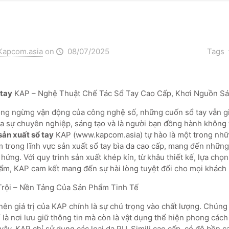
Kapcom.asia
on
08/07/2025
Tags
 tay
KAP – Nghệ Thuật Chế Tác Sổ Tay Cao Cấp, Khơi Nguồn S
ông ngừng vận động của công nghệ số, những cuốn sổ tay vẫn gi
a sự chuyên nghiệp, sáng tạo và là người bạn đồng hành không 
sản xuất sổ tay
KAP (www.kapcom.asia) tự hào là một trong nhữn
m trong lĩnh vực sản xuất sổ tay bìa da cao cấp, mang đến những
hứng. Với quy trình sản xuất khép kín, từ khâu thiết kế, lựa chọ
ẩm, KAP cam kết mang đến sự hài lòng tuyệt đối cho mọi khách
Trội – Nền Tảng Của Sản Phẩm Tinh Tế
 nên giá trị của KAP chính là sự chú trọng vào chất lượng. Chúng 
 là nơi lưu giữ thông tin mà còn là vật dụng thể hiện phong các
vậy, KAP chỉ sử dụng các loại da PU, Simili cao cấp, có độ bền 