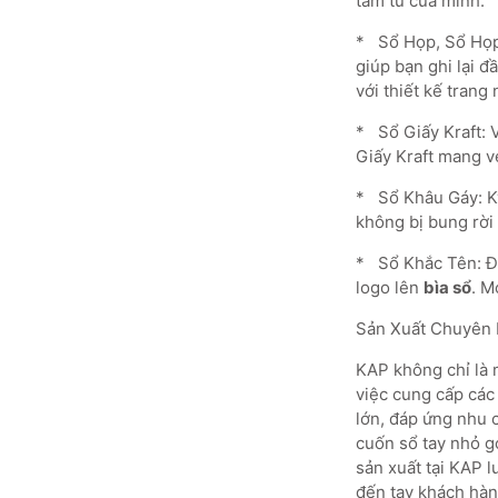
tâm tư của mình.
* Sổ Họp, Sổ Họp
giúp bạn ghi lại 
với thiết kế trang
* Sổ Giấy Kraft: 
Giấy Kraft mang v
* Sổ Khâu Gáy: Kỹ
không bị bung rời
* Sổ Khắc Tên: Để
logo lên
bìa sổ
. M
Sản Xuất Chuyên 
KAP không chỉ là 
việc cung cấp các 
lớn, đáp ứng nhu 
cuốn sổ tay nhỏ g
sản xuất tại KAP 
đến tay khách hàn