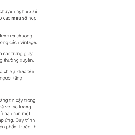
 chuyên nghiệp sẽ
ấp các
mẫu sổ
họp
 được ưa chuộng.
hong cách vintage.
 các trang giấy
ng thường xuyên.
ịch vụ khắc tên,
người tặng.
áng tin cậy trong
rẻ với số lượng
Dù bạn cần một
áp ứng. Quy trình
sản phẩm trước khi