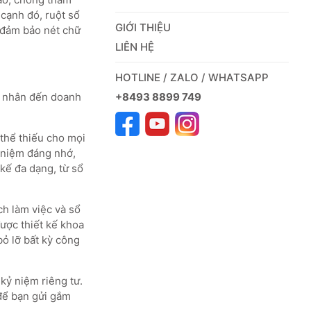
cạnh đó, ruột sổ
GIỚI THIỆU
 đảm bảo nét chữ
LIÊN HỆ
HOTLINE / ZALO / WHATSAPP
+8493 8899 749
á nhân đến doanh
thể thiếu cho mọi
ỷ niệm đáng nhớ,
kế đa dạng, từ sổ
ch làm việc và sổ
được thiết kế khoa
bỏ lỡ bất kỳ công
kỷ niệm riêng tư.
 để bạn gửi gắm