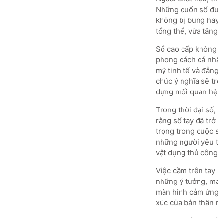
Những cuốn sổ được
không bị bung hay
tổng thể, vừa tăn
Sổ cao cấp không 
phong cách cá nhâ
mỹ tinh tế và đẳn
chúc ý nghĩa sẽ t
dựng mối quan hệ 
Trong thời đại số,
rằng sổ tay đã trở
trọng trong cuộc s
những người yêu th
vật dụng thủ công,
Việc cầm trên tay
những ý tưởng, ma
màn hình cảm ứng.
xúc của bản thân 