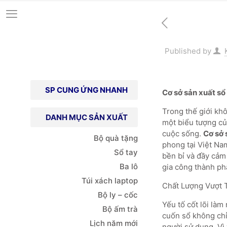
Published by
SP CUNG ỨNG NHANH
Cơ sở sản xuất sổ
Trong thế giới kh
DANH MỤC SẢN XUẤT
một biểu tượng củ
cuộc sống.
Cơ sở 
Bộ quà tặng
phong tại Việt Na
Sổ tay
bền bỉ và đầy cảm 
Ba lô
gia công thành ph
Túi xách
laptop
Chất Lượng Vượt 
Bộ ly – cốc
Yếu tố cốt lõi làm
Bộ ấm trà
cuốn sổ không chỉ
Lịch năm mới
người sử dụng. Vì 