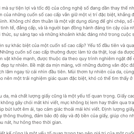
 mà sự tiện lợi và tốc độ của công nghệ số đang dần thay thế nh
n của những cuốn sổ cao cấp vẫn giữ một vị trí đặc biệt, khẳng 
mình. Không chỉ đơn thuần là một vật dụng dùng để ghi chép, sổ 
tinh tế, đẳng cấp, và là người bạn đồng hành đáng tin cậy của 
tri thức, sự sáng tạo và những khoảnh khắc đáng nhớ trong cuộc 
ên sự khác biệt của một cuốn sổ cao cấp? Yếu tố đầu tiên và qu
. Những cuốn sổ cao cấp thường được làm từ da thật, loại da đượ
n vật khỏe mạnh, được thuộc da theo quy trình nghiêm ngặt để
 đẹp tự nhiên. Bề mặt da mịn màng, với những đường vân độc 
ịch lãm ngay từ cái nhìn đầu tiên. Mùi thơm tự nhiên của da, cùn
ạo nên một trải nghiệm giác quan đặc biệt, khó có thể tìm thấy ở
ệu da, mà chất lượng giấy cũng là một yếu tố quan trọng. Giấy c
, không gây chói mắt khi viết, mực không bị lem hay thấm qua tr
p bút lướt êm ái, tạo cảm giác thoải mái khi viết. Định lượng gi
ấy thông thường, đảm bảo độ dày và độ bền của giấy, giúp cho n
u nát, hư hỏng theo thời gian.
hiết kế cũng là một yếu tố quan trọng tạo nên giá trị của một cuố