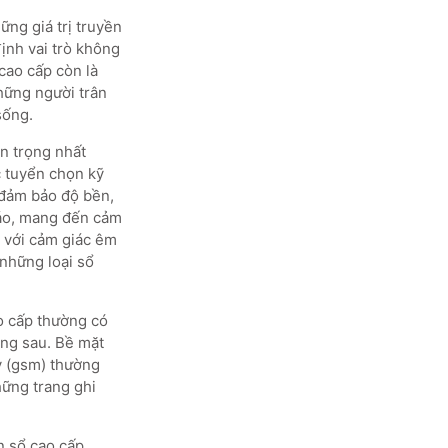
ững giá trị truyền
định vai trò không
cao cấp còn là
những người trân
sống.
an trọng nhất
c tuyển chọn kỹ
 đảm bảo độ bền,
đáo, mang đến cảm
g với cảm giác êm
 những loại sổ
ao cấp thường có
ang sau. Bề mặt
ấy (gsm) thường
hững trang ghi
n sổ cao cấp.