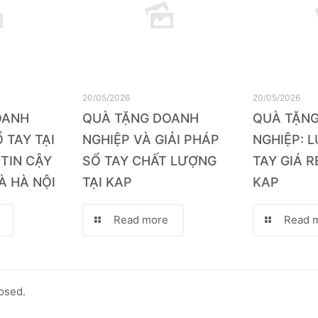
20/05/2026
20/05/2026
OANH
QUÀ TẶNG DOANH
QUÀ TẶN
 TAY TẠI
NGHIỆP VÀ GIẢI PHÁP
NGHIỆP: 
 TIN CẬY
SỔ TAY CHẤT LƯỢNG
TAY GIÁ R
À HÀ NỘI
TẠI KAP
KAP
Read more
Read 
osed.