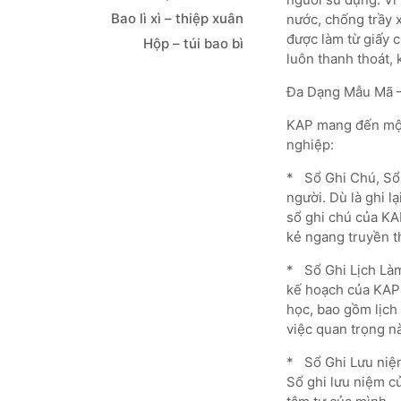
Bao lì xì – thiệp xuân
nước, chống trầy 
được làm từ giấy 
Hộp – túi bao bì
luôn thanh thoát,
Đa Dạng Mẫu Mã 
KAP mang đến một 
nghiệp:
* Sổ Ghi Chú, Sổ 
người. Dù là ghi 
sổ ghi chú của KAP
kẻ ngang truyền t
* Sổ Ghi Lịch Làm
kế hoạch của KAP s
học, bao gồm lịch 
việc quan trọng n
* Sổ Ghi Lưu niệm
Sổ ghi lưu niệm c