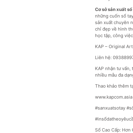
Cơ sở sản xuất sổ
những cuốn sổ tay 
sản xuất chuyên n
chỉ đẹp về hình t
học tập, công việ
KAP – Original Art
Liên hệ: 0938899
KAP nhận tư vấn, 
nhiều mẫu đa dạn
Thao khảo thêm tạ
www.kapcom.asia
#sanxuatsotay #s
#insổdatheoyêucầ
Sổ Cao Cấp: Hơn 