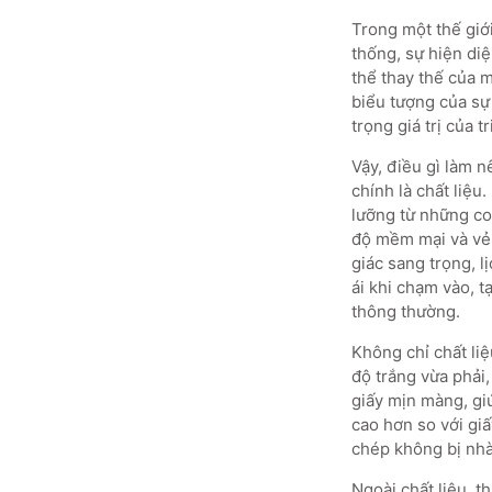
Trong một thế giới
thống, sự hiện diệ
thể thay thế của 
biểu tượng của sự 
trọng giá trị của 
Vậy, điều gì làm n
chính là chất liệu
lưỡng từ những co
độ mềm mại và vẻ
giác sang trọng, l
ái khi chạm vào, t
thông thường.
Không chỉ chất li
độ trắng vừa phải
giấy mịn màng, giú
cao hơn so với gi
chép không bị nhà
Ngoài chất liệu, t