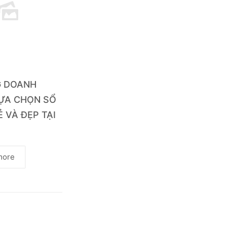
G DOANH
LỰA CHỌN SỔ
Ẻ VÀ ĐẸP TẠI
more