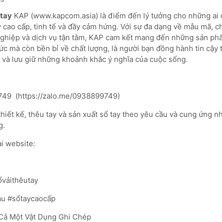
 tay
KAP (www.kapcom.asia) là điểm đến lý tưởng cho những ai 
cao cấp, tinh tế và đầy cảm hứng. Với sự đa dạng về mẫu mã, chấ
ghiệp và dịch vụ tận tâm, KAP cam kết mang đến những sản ph
hức mà còn bền bỉ về chất lượng, là người bạn đồng hành tin cậy
c và lưu giữ những khoảnh khắc ý nghĩa của cuộc sống.
749 (https://zalo.me/0938899749)
thiết kế, thêu tay và sản xuất sổ tay theo yêu cầu và cung ứng 
g.
i website:
ổvảithêutay
u #sổtaycaocấp
Cả Một Vật Dụng Ghi Chép