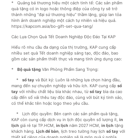
* Quảng bá thương hiệu một cách tinh tế: Các sản phẩm
quà tặng có in logo hoặc thông điệp của công ty sẽ trở
thành những “đại sứ thương hiệu” thầm lặng, giúp lan tỏa
hình ảnh doanh nghiệp một cách tự nhiên và hiệu quả.
https://kapcom.asia/bo-gift-set-qua-tang/
Các Lựa Chọn Quà Tết Doanh Nghiệp Độc Đáo Tại KAP
Hiểu rõ nhu cầu đa dạng của thị trường, KAP cung cấp
nhiều set quà Tết doanh nghiệp sáng tạo, độc đáo, bao
gồm các sản phẩm thiết thực và mang tính ứng dụng cao:
*
Bộ quà tặng
Văn Phòng Phẩm Sang Trọng:
*
sổ tay
và Bút ký: Luôn là những lựa chọn hàng đầu,
mang đến sự chuyên nghiệp và hữu ích. KAP cung cấp
sổ
tay
với nhiều chất liệu bìa khác nhau, từ
sổ tay
bìa da cao
cấp đến sổ vải thêu tay độc đáo, cùng với bút ký tinh xảo,
có thể khắc tên hoặc logo theo yêu cầu.
* Lịch độc quyền: Bên cạnh các sản phẩm quà tặng,
KAP còn cung cấp dịch vụ in lịch độc quyền số lượng ít,
in
lịch
giá rẻ tại TP.HCM,
in lịch
năm 2027 HCM,
in lịch
tặng
khách hàng.
Lịch để bàn
, lịch treo tường hay lịch
sổ tay
với
thiết kế riêng của doanh nghiệp sẽ là món quà ý nghĩa,