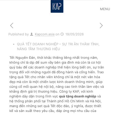
MENU
Published by
Kapcom.asia
on
19/05/2026
QUÀ TẾT DOANH NGHIỆP – SỰ TRI ÂN THÂM TÌNH,
NÂNG TẦM THƯƠNG HIỆU
Tết Nguyên Đán, thời khắc thiêng liêng nhất trong năm,
không chỉ là dịp để sum vầy bên gia đình mà còn là cơ hội
quý báu để các doanh nghiệp thể hiện lòng biết ơn, sự trân
trọng đối với những người đã đồng hành và cống hiến. Trao
tặng quà Tết cho nhân viên không chỉ là một nét văn hóa
đẹp mà còn là một chiến lược kinh doanh thông minh, giúp
củng cố mối quan hệ nội bộ, nâng cao tinh thần làm việc và
khẳng định giá trị thương hiệu. Công ty KAP, với kinh
nghiệm dày dặn trong lĩnh vực
quà tặng doanh nghiệp
và
hệ thống phân phối tại Thành phố Hồ Chí Minh và Hà Nội,
mang đến những set quà Tết độc đáo, ý nghĩa, được thiết
kế và sản xuất theo yêu cầu, đáp ứng mọi nhu cầu của