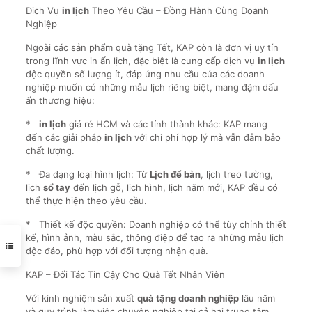
Dịch Vụ
in lịch
Theo Yêu Cầu – Đồng Hành Cùng Doanh
Nghiệp
Ngoài các sản phẩm quà tặng Tết, KAP còn là đơn vị uy tín
trong lĩnh vực in ấn lịch, đặc biệt là cung cấp dịch vụ
in lịch
độc quyền số lượng ít, đáp ứng nhu cầu của các doanh
nghiệp muốn có những mẫu lịch riêng biệt, mang đậm dấu
ấn thương hiệu:
*
in lịch
giá rẻ HCM và các tỉnh thành khác: KAP mang
đến các giải pháp
in lịch
với chi phí hợp lý mà vẫn đảm bảo
chất lượng.
* Đa dạng loại hình lịch: Từ
Lịch để bàn
, lịch treo tường,
lịch
sổ tay
đến lịch gỗ, lịch hình, lịch năm mới, KAP đều có
thể thực hiện theo yêu cầu.
* Thiết kế độc quyền: Doanh nghiệp có thể tùy chỉnh thiết
kế, hình ảnh, màu sắc, thông điệp để tạo ra những mẫu lịch
độc đáo, phù hợp với đối tượng nhận quà.
KAP – Đối Tác Tin Cậy Cho Quà Tết Nhân Viên
Với kinh nghiệm sản xuất
quà tặng doanh nghiệp
lâu năm
và quy trình làm việc chuyên nghiệp tại cả hai trung tâm