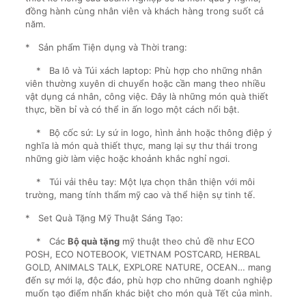
đồng hành cùng nhân viên và khách hàng trong suốt cả
năm.
* Sản phẩm Tiện dụng và Thời trang:
* Ba lô và Túi xách laptop: Phù hợp cho những nhân
viên thường xuyên di chuyển hoặc cần mang theo nhiều
vật dụng cá nhân, công việc. Đây là những món quà thiết
thực, bền bỉ và có thể in ấn logo một cách nổi bật.
* Bộ cốc sứ: Ly sứ in logo, hình ảnh hoặc thông điệp ý
nghĩa là món quà thiết thực, mang lại sự thư thái trong
những giờ làm việc hoặc khoảnh khắc nghỉ ngơi.
* Túi vải thêu tay: Một lựa chọn thân thiện với môi
trường, mang tính thẩm mỹ cao và thể hiện sự tinh tế.
* Set Quà Tặng Mỹ Thuật Sáng Tạo:
* Các
Bộ quà tặng
mỹ thuật theo chủ đề như ECO
POSH, ECO NOTEBOOK, VIETNAM POSTCARD, HERBAL
GOLD, ANIMALS TALK, EXPLORE NATURE, OCEAN… mang
đến sự mới lạ, độc đáo, phù hợp cho những doanh nghiệp
muốn tạo điểm nhấn khác biệt cho món quà Tết của mình.