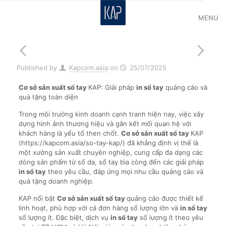
MENU
Published by
Kapcom.asia
on
25/07/2025
Cơ sở sản xuất sổ tay
KAP: Giải pháp
in sổ tay
quảng cáo và
quà tặng toàn diện
Trong môi trường kinh doanh cạnh tranh hiện nay, việc xây
dựng hình ảnh thương hiệu và gắn kết mối quan hệ với
khách hàng là yếu tố then chốt.
Cơ sở sản xuất sổ tay
KAP
(https://kapcom.asia/so-tay-kap/) đã khẳng định vị thế là
một xưởng sản xuất chuyên nghiệp, cung cấp đa dạng các
dòng sản phẩm từ sổ da, sổ tay bìa còng đến các giải pháp
in sổ tay
theo yêu cầu, đáp ứng mọi nhu cầu quảng cáo và
quà tặng doanh nghiệp.
KAP nổi bật
Cơ sở sản xuất sổ tay
quảng cáo được thiết kế
linh hoạt, phù hợp với cả đơn hàng số lượng lớn và
in sổ tay
số lượng ít. Đặc biệt, dịch vụ
in sổ tay
số lượng ít theo yêu