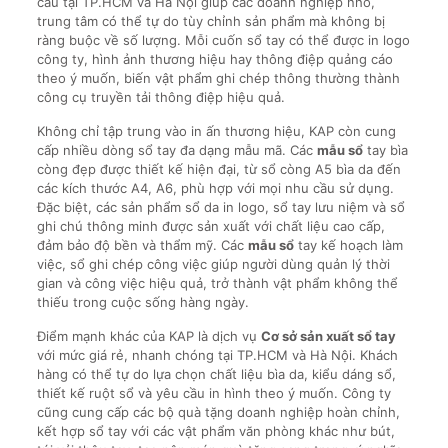
cầu tại TP.HCM và Hà Nội giúp các doanh nghiệp nhỏ,
trung tâm có thể tự do tùy chỉnh sản phẩm mà không bị
ràng buộc về số lượng. Mỗi cuốn sổ tay có thể được in logo
công ty, hình ảnh thương hiệu hay thông điệp quảng cáo
theo ý muốn, biến vật phẩm ghi chép thông thường thành
công cụ truyền tải thông điệp hiệu quả.
Không chỉ tập trung vào in ấn thương hiệu, KAP còn cung
cấp nhiều dòng sổ tay đa dạng mẫu mã. Các
mẫu sổ
tay bìa
còng đẹp được thiết kế hiện đại, từ sổ còng A5 bìa da đến
các kích thước A4, A6, phù hợp với mọi nhu cầu sử dụng.
Đặc biệt, các sản phẩm sổ da in logo, sổ tay lưu niệm và sổ
ghi chú thông minh được sản xuất với chất liệu cao cấp,
đảm bảo độ bền và thẩm mỹ. Các
mẫu sổ
tay kế hoạch làm
việc, sổ ghi chép công việc giúp người dùng quản lý thời
gian và công việc hiệu quả, trở thành vật phẩm không thể
thiếu trong cuộc sống hàng ngày.
Điểm mạnh khác của KAP là dịch vụ
Cơ sở sản xuất sổ tay
với mức giá rẻ, nhanh chóng tại TP.HCM và Hà Nội. Khách
hàng có thể tự do lựa chọn chất liệu bìa da, kiểu dáng sổ,
thiết kế ruột sổ và yêu cầu in hình theo ý muốn. Công ty
cũng cung cấp các bộ quà tặng doanh nghiệp hoàn chỉnh,
kết hợp sổ tay với các vật phẩm văn phòng khác như bút,