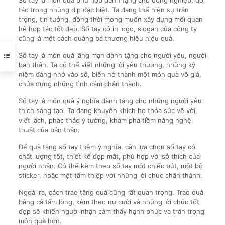
Sổ tay là món quà phù hợp dành tặng cho đồng nghiệp, đối
tác trong những dịp đặc biệt. Ta đang thể hiện sự trân
trọng, tin tưởng, đồng thời mong muốn xây dựng mối quan
hệ hợp tác tốt đẹp. Sổ tay có in logo, slogan của công ty
cũng là một cách quảng bá thương hiệu hiệu quả.
Sổ tay là món quà lãng mạn dành tặng cho người yêu, người
bạn thân. Ta có thể viết những lời yêu thương, những kỷ
niệm đáng nhớ vào sổ, biến nó thành một món quà vô giá,
chứa đựng những tình cảm chân thành.
Sổ tay là món quà ý nghĩa dành tặng cho những người yêu
thích sáng tạo. Ta đang khuyến khích họ thỏa sức vẽ vời,
viết lách, phác thảo ý tưởng, khám phá tiềm năng nghệ
thuật của bản thân.
Để quà tặng sổ tay thêm ý nghĩa, cần lựa chọn sổ tay có
chất lượng tốt, thiết kế đẹp mắt, phù hợp với sở thích của
người nhận. Có thể kèm theo sổ tay một chiếc bút, một bộ
sticker, hoặc một tấm thiệp với những lời chúc chân thành.
Ngoài ra, cách trao tặng quà cũng rất quan trọng. Trao quà
bằng cả tấm lòng, kèm theo nụ cười và những lời chúc tốt
đẹp sẽ khiến người nhận cảm thấy hạnh phúc và trân trọng
món quà hơn.