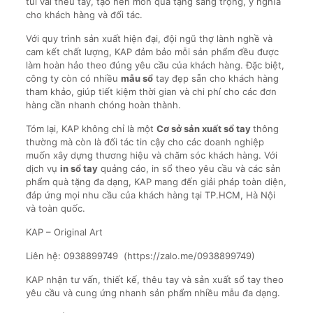
túi vải thêu tay, tạo nên món quà tặng sang trọng, ý nghĩa
cho khách hàng và đối tác.
Với quy trình sản xuất hiện đại, đội ngũ thợ lành nghề và
cam kết chất lượng, KAP đảm bảo mỗi sản phẩm đều được
làm hoàn hảo theo đúng yêu cầu của khách hàng. Đặc biệt,
công ty còn có nhiều
mẫu sổ
tay đẹp sẵn cho khách hàng
tham khảo, giúp tiết kiệm thời gian và chi phí cho các đơn
hàng cần nhanh chóng hoàn thành.
Tóm lại, KAP không chỉ là một
Cơ sở sản xuất sổ tay
thông
thường mà còn là đối tác tin cậy cho các doanh nghiệp
muốn xây dựng thương hiệu và chăm sóc khách hàng. Với
dịch vụ
in sổ tay
quảng cáo, in sổ theo yêu cầu và các sản
phẩm quà tặng đa dạng, KAP mang đến giải pháp toàn diện,
đáp ứng mọi nhu cầu của khách hàng tại TP.HCM, Hà Nội
và toàn quốc.
KAP – Original Art
Liên hệ: 0938899749 (https://zalo.me/0938899749)
KAP nhận tư vấn, thiết kế, thêu tay và sản xuất sổ tay theo
yêu cầu và cung ứng nhanh sản phẩm nhiều mẫu đa dạng.