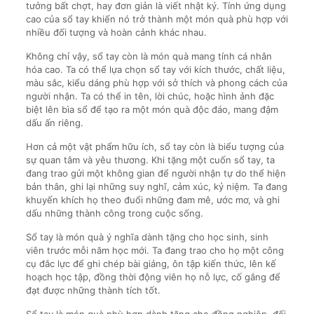
tưởng bất chợt, hay đơn giản là viết nhật ký. Tính ứng dụng
cao của sổ tay khiến nó trở thành một món quà phù hợp với
nhiều đối tượng và hoàn cảnh khác nhau.
Không chỉ vậy, sổ tay còn là món quà mang tính cá nhân
hóa cao. Ta có thể lựa chọn sổ tay với kích thước, chất liệu,
màu sắc, kiểu dáng phù hợp với sở thích và phong cách của
người nhận. Ta có thể in tên, lời chúc, hoặc hình ảnh đặc
biệt lên bìa sổ để tạo ra một món quà độc đáo, mang đậm
dấu ấn riêng.
Hơn cả một vật phẩm hữu ích, sổ tay còn là biểu tượng của
sự quan tâm và yêu thương. Khi tặng một cuốn sổ tay, ta
đang trao gửi một không gian để người nhận tự do thể hiện
bản thân, ghi lại những suy nghĩ, cảm xúc, kỷ niệm. Ta đang
khuyến khích họ theo đuổi những đam mê, ước mơ, và ghi
dấu những thành công trong cuộc sống.
Sổ tay là món quà ý nghĩa dành tặng cho học sinh, sinh
viên trước mỗi năm học mới. Ta đang trao cho họ một công
cụ đắc lực để ghi chép bài giảng, ôn tập kiến thức, lên kế
hoạch học tập, đồng thời động viên họ nỗ lực, cố gắng để
đạt được những thành tích tốt.