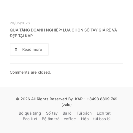
20/05/2026
QUÀ TẶNG DOANH NGHIỆP: LỰA CHỌN SỔ TAY GIÁ RẺ VÀ
ĐẸP TẠI KAP
Read more
Comments are closed.
© 2026 All Rights Reserved By. KAP -
+8493 8899 749
(zalo)
Bộ quà tặng
Sổ tay
Ba lô
Túi xách
Lịch tết
Bao lì xì
Bộ ấm trà – coffee
Hộp – túi bao bì