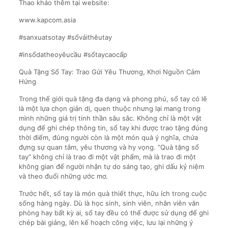
Thao khảo thêm tại website:
www.kapcom.asia
#sanxuatsotay #sổvảithêutay
#insổdatheoyêucầu #sổtaycaocấp
Quà Tặng Sổ Tay: Trao Gửi Yêu Thương, Khơi Nguồn Cảm
Hứng
Trong thế giới quà tặng đa dạng và phong phú, sổ tay có lẽ
là một lựa chọn giản dị, quen thuộc nhưng lại mang trong
mình những giá trị tinh thần sâu sắc. Không chỉ là một vật
dụng để ghi chép thông tin, sổ tay khi được trao tặng đúng
thời điểm, đúng người còn là một món quà ý nghĩa, chứa
đựng sự quan tâm, yêu thương và hy vọng. “Quà tặng sổ
tay” không chỉ là trao đi một vật phẩm, mà là trao đi một
không gian để người nhận tự do sáng tạo, ghi dấu kỷ niệm
và theo đuổi những ước mơ.
Trước hết, sổ tay là món quà thiết thực, hữu ích trong cuộc
sống hàng ngày. Dù là học sinh, sinh viên, nhân viên văn
phòng hay bất kỳ ai, sổ tay đều có thể được sử dụng để ghi
chép bài giảng, lên kế hoạch công việc, lưu lại những ý