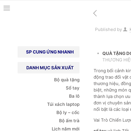
Published by
SP CUNG ỨNG NHANH
QUÀ TẶNG D
THƯƠNG HIỆ
DANH MỤC SẢN XUẤT
Trong bối cảnh ki
động trao đổi vật
Bộ quà tặng
thương hiệu, đồng
Sổ tay
biệt, những món 
Ba lô
thành lựa chọn ưu
đơn vị chuyên sản
Túi xách
laptop
nổi bật là các loại
Bộ ly – cốc
Vai Trò Chiến Lư
Bộ ấm trà
Lịch năm mới
sổ tay
và lịch Tết,