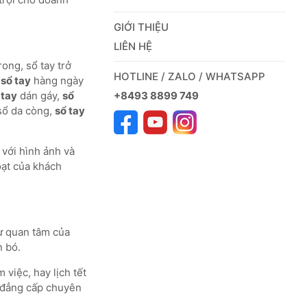
GIỚI THIỆU
LIÊN HỆ
rong, sổ tay trở
HOTLINE / ZALO / WHATSAPP
g
sổ tay
hàng ngày
+8493 8899 749
 tay
dán gáy,
sổ
sổ da còng,
sổ tay
với hình ảnh và
oạt của khách
ự quan tâm của
n bó.
 việc, hay lịch tết
n đẳng cấp chuyên