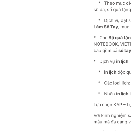
* Theo mục đí
sổ da, sổ quà tặng
* Dịch vụ đặt sổ
Làm Sổ Tay
, mua 
* Các
Bộ quà tặ
NOTEBOOK, VIET
bao gồm cả
sổ ta
* Dịch vụ
in lịch
T
*
in lịch
độc qu
* Các loại lịch
* Nhận
in lịch
t
Lựa chọn KAP – Lự
Với kinh nghiệm s
mẫu mã đa dạng v