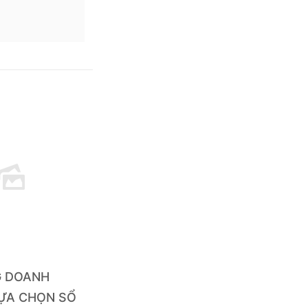
G DOANH
LỰA CHỌN SỔ