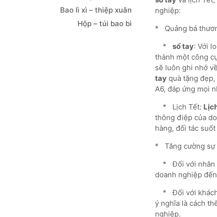
Bao lì xì – thiệp xuân
nghiệp:
Hộp – túi bao bì
* Quảng bá thươn
*
sổ tay
: Với 
thành một công cụ
sẽ luôn ghi nhớ v
tay
quà tặng đẹp,
A6, đáp ứng mọi n
* Lịch Tết:
Lịc
thông điệp của do
hàng, đối tác suố
* Tăng cường sự g
* Đối với nhân 
doanh nghiệp đến 
* Đối với khách 
ý nghĩa là cách t
nghiệp.