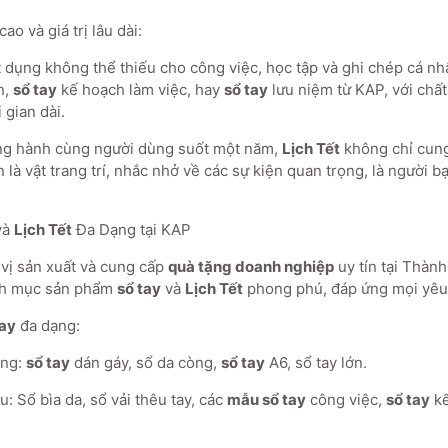
o và giá trị lâu dài:
ật dụng không thể thiếu cho công việc, học tập và ghi chép cá n
n,
sổ tay
kế hoạch làm việc, hay
sổ tay
lưu niệm từ KAP, với chất
 gian dài.
ng hành cùng người dùng suốt một năm,
Lịch Tết
không chỉ cung
là vật trang trí, nhắc nhở về các sự kiện quan trọng, là người 
và
Lịch Tết
Đa Dạng tại KAP
 vị sản xuất và cung cấp
quà tặng doanh nghiệp
uy tín tại Thàn
anh mục sản phẩm
sổ tay
và
Lịch Tết
phong phú, đáp ứng mọi yêu
tay
đa dạng:
ng:
sổ tay
dán gáy, sổ da còng,
sổ tay
A6, sổ tay lớn.
 Sổ bìa da, sổ vải thêu tay, các
mẫu sổ tay
công việc,
sổ tay
kế