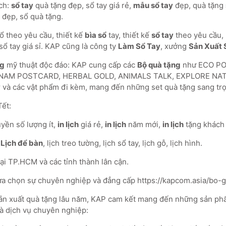
ch:
sổ tay
quà tặng đẹp, sổ tay giá rẻ,
mẫu sổ tay
đẹp, quà tặng
 đẹp, sổ quà tặng.
 theo yêu cầu, thiết kế
bìa sổ
tay, thiết kế
sổ tay
theo yêu cầu, b
sổ tay giá sỉ. KAP cũng là công ty
Làm Sổ Tay
, xưởng
Sản Xuất 
ng
mỹ thuật độc đáo: KAP cung cấp các
Bộ quà tặng
như ECO PO
NAM POSTCARD, HERBAL GOLD, ANIMALS TALK, EXPLORE NA
y
và các vật phẩm đi kèm, mang đến những set quà tặng sang trọ
ết:
yền số lượng ít,
in lịch
giá rẻ,
in lịch
năm mới,
in lịch
tặng khách
:
Lịch để bàn
, lịch treo tường, lịch sổ tay, lịch gỗ, lịch hình.
ại TP.HCM và các tỉnh thành lân cận.
a chọn sự chuyên nghiệp và đẳng cấp https://kapcom.asia/bo-g
ản xuất quà tặng lâu năm, KAP cam kết mang đến những sản phẩ
à dịch vụ chuyên nghiệp: