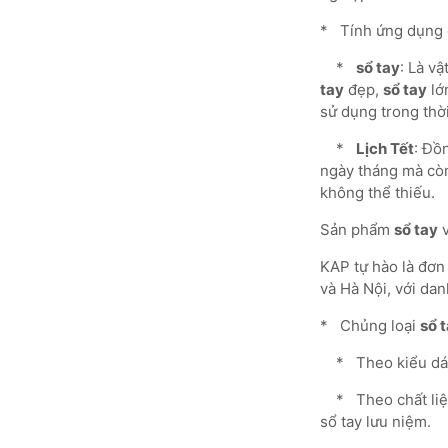
* Tính ứng dụng ca
*
sổ tay
: Là v
tay
đẹp,
sổ tay
lớ
sử dụng trong thời
*
Lịch Tết
: Đồ
ngày tháng mà còn 
không thể thiếu.
Sản phẩm
sổ tay
KAP tự hào là đơn
và Hà Nội, với d
* Chủng loại
sổ 
* Theo kiểu dá
* Theo chất liệu:
sổ tay lưu niệm.