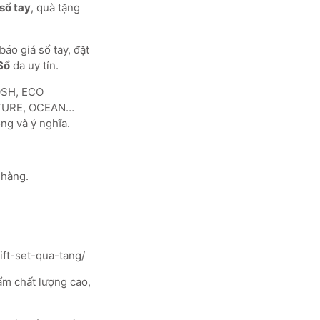
sổ tay
, quà tặng
áo giá sổ tay, đặt
Sổ
da uy tín.
SH, ECO
TURE, OCEAN…
ng và ý nghĩa.
 hàng.
ift-set-qua-tang/
m chất lượng cao,