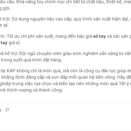
u cầu: Khả năng tùy chỉnh mọi chi tiết từ chất liệu, thiết kế, mà
 gói.
 trội: Sử dụng nguyên liệu cao cấp, quy trình sản xuất hiện đại
h tế.
nh: Tối ưu chi phí sản xuất, mang đến báo giá
sổ tay
và các sản 
 tay
giá sỉ.
và hỗ trợ: Đội ngũ chuyên viên giàu kinh nghiệm sẵn sàng tư vấn
trong suốt quá trình đặt hàng.
tại KAP không chỉ là món quà, mà còn là công cụ đắc lực giúp 
, khẳng định đẳng cấp và vun đắp mối quan hệ bền vững. Hãy 
hiệp trong việc lựa chọn và kiến tạo nên những món quà Tết ý 
ới thịnh vượng và thành công.