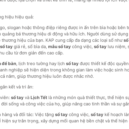
g hiệu hiệu quả:
logo, slogan hoặc thông điệp riêng được in ấn trên bìa hoặc bên t
 quảng bá thương hiệu di động và hữu ích. Người dùng sử dụn
ề thương hiệu của bạn. KAP cung cấp đa dạng các loại sổ như
sổ
sổ tay
giá rẻ, sổ bìa da,
mẫu sổ tay
công việc,
sổ tay
lưu niệm, 
hu cầu từ đơn giản đến cao cấp.
h để bàn
, lịch treo tường hay lịch
sổ tay
được thiết kế độc quyền 
anh nghiệp sẽ hiện diện trong không gian làm việc hoặc sinh h
t cả năm, giúp thương hiệu luôn được nhắc nhớ.
ắn kết và tri ân:
viên:
sổ tay
và
Lịch Tết
là những món quà thiết thực, thể hiện s
đời sống và công việc của họ, giúp nâng cao tinh thần và sự gắ
hàng và đối tác: Việc tặng
sổ tay
công việc,
sổ tay
kế hoạch làm
hể hiện sự trân trọng, xây dựng mối quan hệ bền chặt và thể hiệ