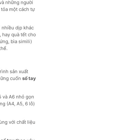
 và những người
 tỏa một cách tự
 nhiều dịp khác
, hay quà tết cho
ng, bìa simili)
thể.
rình sản xuất
những cuốn
sổ tay
5 và A6 nhỏ gọn
g (A4, A5, 6 lỗ)
ùng với chất liệu