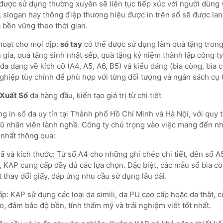
 được sử dụng thường xuyên sẽ liên tục tiếp xúc với người dùng
 slogan hay thông điệp thương hiệu được in trên sổ sẽ được lan
 bền vững theo thời gian.
hoạt cho mọi dịp:
sổ tay
có thể được sử dụng làm quà tặng trong
 gia, quà tặng sinh nhật sếp, quà tặng kỷ niệm thành lập công ty
a dạng về kích cỡ (A4, A5, A6, B5) và kiểu dáng (bìa còng, bìa cứ
hiệp tùy chỉnh để phù hợp với từng đối tượng và ngân sách cụ 
Xuất Sổ
da hàng đầu, kiến tạo giá trị từ chi tiết
g in sổ da uy tín tại Thành phố Hồ Chí Minh và Hà Nội, với quy t
gũ nhân viên lành nghề. Công ty chú trọng vào việc mang đến 
 nhất thông qua:
và kích thước: Từ sổ A4 cho những ghi chép chi tiết, đến sổ A
, KAP cung cấp đầy đủ các lựa chọn. Đặc biệt, các mẫu sổ bìa còn
 thay đổi giấy, đáp ứng nhu cầu sử dụng lâu dài.
p: KAP sử dụng các loại da simili, da PU cao cấp hoặc da thật, c
o, đảm bảo độ bền, tính thẩm mỹ và trải nghiệm viết tốt nhất.