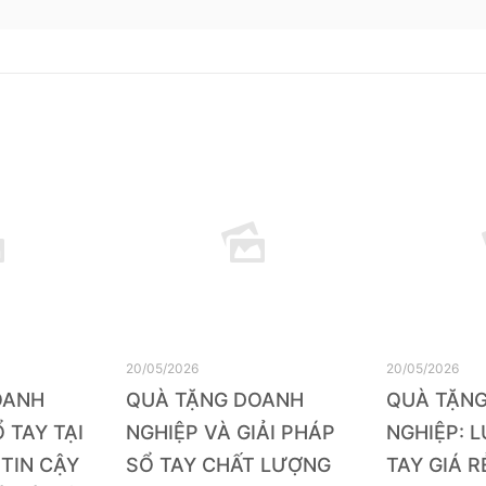
20/05/2026
20/05/2026
OANH
QUÀ TẶNG DOANH
QUÀ TẶN
 TAY TẠI
NGHIỆP VÀ GIẢI PHÁP
NGHIỆP: 
 TIN CẬY
SỔ TAY CHẤT LƯỢNG
TAY GIÁ R