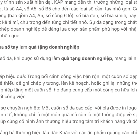
 trình sản xuất hiện đại, KAP mang đến thị trường những loại sổ
g, từ sổ A4, sổ A5, sổ B5 cho đến các loại sổ cầm tay nhỏ gọn. 
òng (bao gồm A4, A5, sổ còng 6 lỗ), sổ bìa đen, sổ bìa simili, hay
 kế tỉ mỉ, chú trọng đến từng chi tiết nhỏ. Sự đa dạng trong chất
 phép doanh nghiệp dễ dàng lựa chọn sản phẩm phù hợp với nhậ
 nhận quà.
ủa
sổ tay
làm
quà tặng doanh nghiệp
à sổ da, khi được sử dụng làm
quà tặng doanh nghiệp
, mang lại n
p hiệu quả: Trong bối cảnh công việc bận rộn, một cuốn sổ đẹp
 thiếu để ghi chép ý tưởng, lên kế hoạch, hoặc ghi lại những th
nghiệp tặng một cuốn sổ, họ đang cung cấp một công cụ hữu ích
ất công việc.
sự chuyên nghiệp: Một cuốn sổ da cao cấp, với bìa được in log
inh tế, không chỉ là một món quà mà còn là một thông điệp về 
úp củng cố hình ảnh thương hiệu trong tâm trí khách hàng và đố
ng bá thương hiệu lâu dài: Khác với các ấn phẩm quảng cáo chỉ c