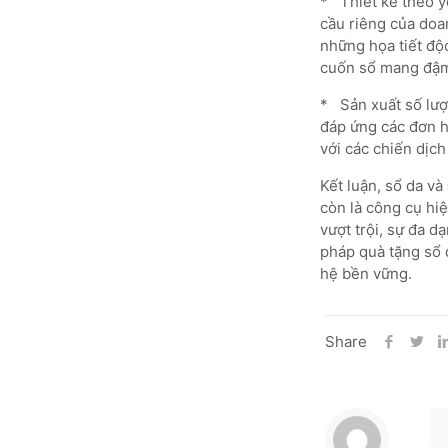
* Thiết kế theo y
cầu riêng của doan
những họa tiết độ
cuốn sổ mang đậm
* Sản xuất số lượn
đáp ứng các đơn 
với các chiến dịc
Kết luận, sổ da và
còn là công cụ hiệ
vượt trội, sự đa d
pháp quà tặng sổ 
hệ bền vững.
Share