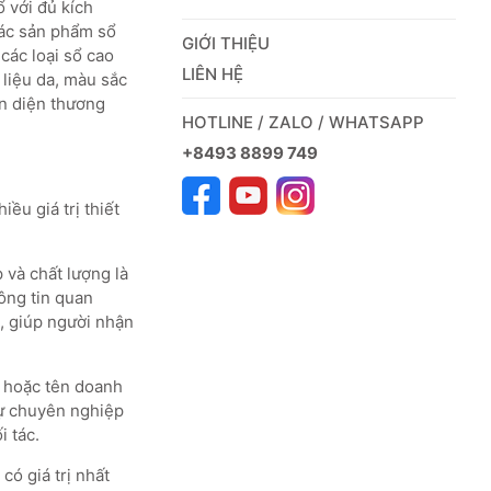
 với đủ kích
Các sản phẩm sổ
GIỚI THIỆU
 các loại sổ cao
LIÊN HỆ
 liệu da, màu sắc
n diện thương
HOTLINE / ZALO / WHATSAPP
+8493 8899 749
hiều giá trị thiết
 và chất lượng là
ông tin quan
, giúp người nhận
o hoặc tên doanh
sự chuyên nghiệp
i tác.
ó giá trị nhất