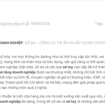
Kapcom.asia
on
19/05/2026
Tags
OANH NGHIỆP
: SỔ DA – CÔNG CỤ TRI ÂN VÀ XÂY DỰNG THƯƠ
 hóa, nơi mọi thông tin dường như có thể truy cập tức thời, vai
lý, mang tính cá nhân hóa và hữu dụng, vẫn giữ vững vị thế quan
anh nghiệp. Đặc biệt, sổ da và các loại
sổ tay
cao cấp đã trở thà
uà tặng doanh nghiệp
được ưa chuộng nhất, không chỉ bởi tính
hể hiện sự tinh tế, chuyên nghiệp và giá trị thương hiệu. KAP, vớ
 tại Thành phố Hồ Chí Minh và Hà Nội, mang đến giải pháp quà t
 tạo những món quà ý nghĩa.
 thuần là một cửa hàng mà còn là một xưởng sản xuất quy mô,
doanh nghiệp
đa dạng, trong đó sổ da và
sổ tay
là những sản phẩ