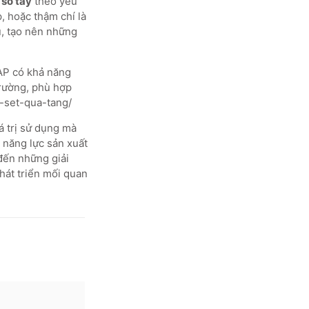
ế
sổ tay
theo yêu
, hoặc thậm chí là
u, tạo nên những
KAP có khả năng
trường, phù hợp
t-set-qua-tang/
 trị sử dụng mà
i năng lực sản xuất
 đến những giải
hát triển mối quan