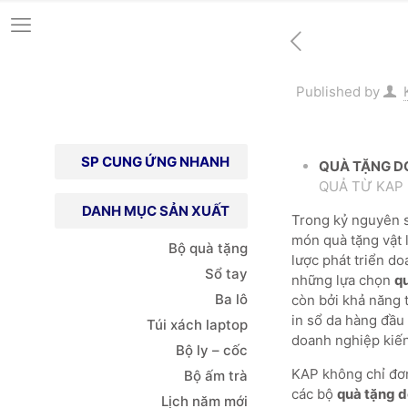
Published by
SP CUNG ỨNG NHANH
QUÀ TẶNG D
QUẢ TỪ KAP
DANH MỤC SẢN XUẤT
Trong kỷ nguyên số
món quà tặng vật 
Bộ quà tặng
lược phát triển do
Sổ tay
những lựa chọn
q
Ba lô
còn bởi khả năng t
in sổ da hàng đầu
Túi xách
laptop
doanh nghiệp kiến
Bộ ly – cốc
KAP không chỉ đơn
Bộ ấm trà
các bộ
quà tặng 
Lịch năm mới