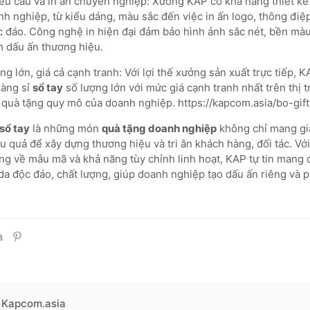
êu cầu và in ấn chuyên nghiệp: Xưởng KAP có khả năng thiết k
h nghiệp, từ kiểu dáng, màu sắc đến việc in ấn logo, thông điệp
c đáo. Công nghệ in hiện đại đảm bảo hình ảnh sắc nét, bền mà
 dấu ấn thương hiệu.
g lớn, giá cả cạnh tranh: Với lợi thế xưởng sản xuất trực tiếp, 
hàng sỉ
sổ tay
số lượng lớn với mức giá cạnh tranh nhất trên thị 
h quà tặng quy mô của doanh nghiệp. https://kapcom.asia/bo-gif
sổ tay
là những món
quà tặng doanh nghiệp
không chỉ mang giá
u quả để xây dựng thương hiệu và tri ân khách hàng, đối tác. Vớ
ạng về mẫu mã và khả năng tùy chỉnh linh hoạt, KAP tự tin mang
da độc đáo, chất lượng, giúp doanh nghiệp tạo dấu ấn riêng và p
Kapcom.asia