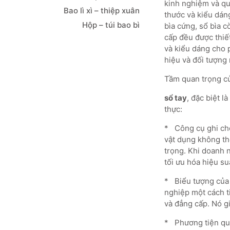
kinh nghiệm và quy
Bao lì xì – thiệp xuân
thước và kiểu dán
Hộp – túi bao bì
bìa cứng, sổ bìa c
cấp đều được thiết
và kiểu dáng cho
hiệu và đối tượng
Tầm quan trọng c
sổ tay
, đặc biệt l
thực:
* Công cụ ghi ché
vật dụng không thể
trọng. Khi doanh 
tối ưu hóa hiệu su
* Biểu tượng của 
nghiệp một cách t
và đẳng cấp. Nó gi
* Phương tiện quả