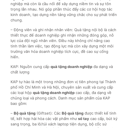
nghiệp mà còn là cầu nối để xây dựng niềm tin và sự tôn
trọng lẫn nhau. Nó góp phần thúc đẩy các cơ hội hợp tác
kinh doanh, tạo dựng nền tảng vững chắc cho sự phát triển
chung.
– Động viên và ghi nhận nhân viên: Quà tặng nội bộ là cách
thiết thực để doanh nghiệp ghi nhận những đóng góp, nỗ
lực của đội ngũ nhân viên. Điều này không chỉ nâng cao
tinh thần làm việc, tạo động lực mà còn xây dựng một môi
trường văn hóa doanh nghiệp tích cực, đề cao sự cống
hiến.
KAP: Nguồn cung cấp
quà tặng doanh nghiệp
đa dạng và
chất lượng
KAP tự hào là một trong những đơn vị tiên phong tại Thành
phố Hồ Chí Minh và Hà Nội, chuyên sản xuất và cung cấp
các loại hộp
quà tặng doanh nghiệp
cao cấp, đa dạng về
chủng loại và phong cách. Danh mục sản phẩm của KAP
bao gồm:
–
Bộ quà tặng
(Giftset): Các
Bộ quà tặng
được thiết kế tinh
tế, kết hợp hài hòa các vật phẩm như
sổ tay
cao cấp, bút ký
sang trọng, ba lô/túi xách laptop tiện dụng, bộ cốc sứ