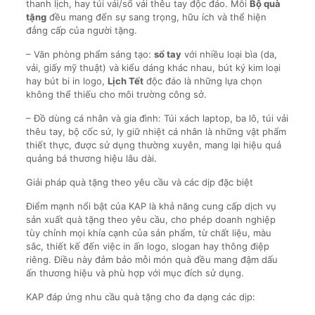
thanh lịch, hay túi vải/sổ vải thêu tay độc đáo. Mỗi
Bộ quà
tặng
đều mang đến sự sang trọng, hữu ích và thể hiện
đẳng cấp của người tặng.
– Văn phòng phẩm sáng tạo:
sổ tay
với nhiều loại bìa (da,
vải, giấy mỹ thuật) và kiểu dáng khác nhau, bút ký kim loại
hay bút bi in logo,
Lịch Tết
độc đáo là những lựa chọn
không thể thiếu cho môi trường công sở.
– Đồ dùng cá nhân và gia đình: Túi xách laptop, ba lô, túi vải
thêu tay, bộ cốc sứ, ly giữ nhiệt cá nhân là những vật phẩm
thiết thực, được sử dụng thường xuyên, mang lại hiệu quả
quảng bá thương hiệu lâu dài.
Giải pháp quà tặng theo yêu cầu và các dịp đặc biệt
Điểm mạnh nổi bật của KAP là khả năng cung cấp dịch vụ
sản xuất quà tặng theo yêu cầu, cho phép doanh nghiệp
tùy chỉnh mọi khía cạnh của sản phẩm, từ chất liệu, màu
sắc, thiết kế đến việc in ấn logo, slogan hay thông điệp
riêng. Điều này đảm bảo mỗi món quà đều mang đậm dấu
ấn thương hiệu và phù hợp với mục đích sử dụng.
KAP đáp ứng nhu cầu quà tặng cho đa dạng các dịp: