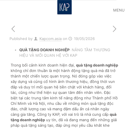
MENU
Published by
Kapcom.asia
on
19/05/2026
QUÀ TẶNG DOANH NGHIỆP
: NÂNG TẦM THƯƠNG
HIỆU VÀ MỐI QUAN HỆ VỚI KAP
Trong bối cảnh kinh doanh hiện đại,
quà tặng doanh nghiệp
không chỉ đơn thuần là một hành động tặng quà mà đã trở
thành một chiến lược quan trọng. Nó đóng góp vào việc
xây dựng và củng cố hình ảnh thương hiệu, đồng thời vun
đắp và duy trì mối quan hệ bền chặt với khách hàng, đối
tác, cũng như thể hiện sự quan tâm đến nhân viên. Đặc
biệt tại các trung tâm kinh tế năng động như Thành phố Hồ
Chí Minh và Hà Nội, nhu cầu về những món quà tặng độc
đáo, chất lượng cao và mang đậm dấu ấn cá nhân ngày
càng gia tăng. Công ty KAP, với vai trò là nhà cung cấp
quà
tặng doanh nghiệp
uy tín, đã và đang mang đến những giải
pháp quà tặng sáng tạo, đáp ứng mọi yêu cầu khắt khe