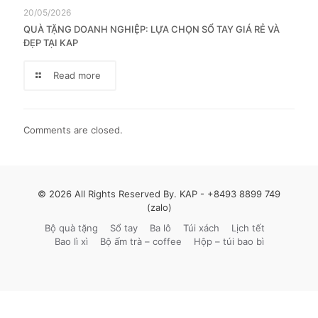
20/05/2026
QUÀ TẶNG DOANH NGHIỆP: LỰA CHỌN SỔ TAY GIÁ RẺ VÀ
ĐẸP TẠI KAP
Read more
Comments are closed.
© 2026 All Rights Reserved By. KAP -
+8493 8899 749
(zalo)
Bộ quà tặng
Sổ tay
Ba lô
Túi xách
Lịch tết
Bao lì xì
Bộ ấm trà – coffee
Hộp – túi bao bì