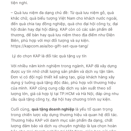
tiện nghi.
– Quà lưu niệm đa dạng chủ đề: Từ quà lưu niệm gỗ, quà
khắc chữ, quà biểu tượng Việt Nam cho khách nước ngoài,
đến quà chia tay đồng nghiệp, quà cho đại hội công ty, đại
hội đoàn hay đại hội đảng. KAP còn có các sản phẩm dễ
thương, để bàn hay quà lưu niệm theo địa điểm như Điện
Biên, phù hợp với mọi đối tượng và sự kiện.
https://kapcom.asia/bo-gift-set-qua-tang/
Lý do chọn KAP là đối tác quà tặng uy tín
Với nhiều năm kinh nghiệm trong ngành, KAP đã xây dựng
được uy tín nhờ chất lượng sản phẩm và dịch vụ tận tâm.
Đơn vị có đội ngũ thiết kế sáng tạo, giúp khách hàng xây
dựng ý tưởng quà tặng độc đáo, phù hợp với thương hiệu
của mình. KAP cũng cung cấp dịch vụ sản xuất theo số
lượng lớn, giá cả hợp lý tại TP.HCM và Hà Nội, đáp ứng nhu
cầu quà tặng công ty, đại hội hay chương trình sự kiện.
Cuối cùng,
quà tặng doanh nghiệp
là yếu tố quan trọng
trong chiến lược xây dựng thương hiệu và quan hệ đối tác.
Thương hiệu KAP với danh mục sản phẩm đa dạng, chất
lượng đảm bảo và dịch vụ chuyên nghiệp là lựa chọn hoàn