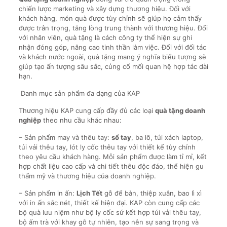
chiến lược marketing và xây dựng thương hiệu. Đối với
khách hàng, món quà được tùy chỉnh sẽ giúp họ cảm thấy
được trân trọng, tăng lòng trung thành với thương hiệu. Đối
với nhân viên, quà tặng là cách công ty thể hiện sự ghi
nhận đóng góp, nâng cao tinh thần làm việc. Đối với đối tác
và khách nước ngoài, quà tặng mang ý nghĩa biểu tượng sẽ
giúp tạo ấn tượng sâu sắc, củng cố mối quan hệ hợp tác dài
hạn.
Danh mục sản phẩm đa dạng của KAP
Thương hiệu KAP cung cấp đầy đủ các loại
quà tặng doanh
nghiệp
theo nhu cầu khác nhau:
– Sản phẩm may và thêu tay:
sổ tay
, ba lô, túi xách laptop,
túi vải thêu tay, lót ly cốc thêu tay với thiết kế tùy chỉnh
theo yêu cầu khách hàng. Mỗi sản phẩm được làm tỉ mỉ, kết
hợp chất liệu cao cấp và chi tiết thêu độc đáo, thể hiện gu
thẩm mỹ và thương hiệu của doanh nghiệp.
– Sản phẩm in ấn:
Lịch Tết
gỗ để bàn, thiệp xuân, bao lì xì
với in ấn sắc nét, thiết kế hiện đại. KAP còn cung cấp các
bộ quà lưu niệm như bộ ly cốc sứ kết hợp túi vải thêu tay,
bộ ấm trà với khay gỗ tự nhiên, tạo nên sự sang trọng và