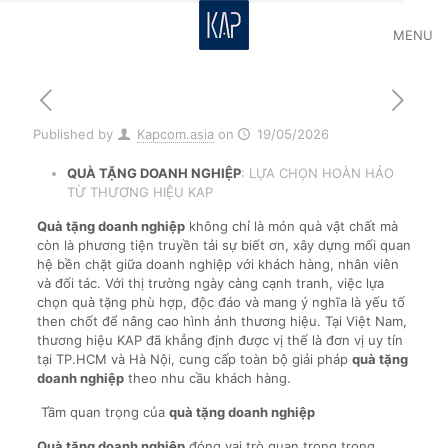
MENU
Published by
Kapcom.asia
on
19/05/2026
QUÀ TẶNG DOANH NGHIỆP
: LỰA CHỌN HOÀN HẢO
TỪ THƯƠNG HIỆU KAP
Quà tặng doanh nghiệp
không chỉ là món quà vật chất mà
còn là phương tiện truyền tải sự biết ơn, xây dựng mối quan
hệ bền chặt giữa doanh nghiệp với khách hàng, nhân viên
và đối tác. Với thị trường ngày càng cạnh tranh, việc lựa
chọn quà tặng phù hợp, độc đáo và mang ý nghĩa là yếu tố
then chốt để nâng cao hình ảnh thương hiệu. Tại Việt Nam,
thương hiệu KAP đã khẳng định được vị thế là đơn vị uy tín
tại TP.HCM và Hà Nội, cung cấp toàn bộ giải pháp
quà tặng
doanh nghiệp
theo nhu cầu khách hàng.
Tầm quan trọng của
quà tặng doanh nghiệp
Quà tặng doanh nghiệp
đóng vai trò quan trọng trong