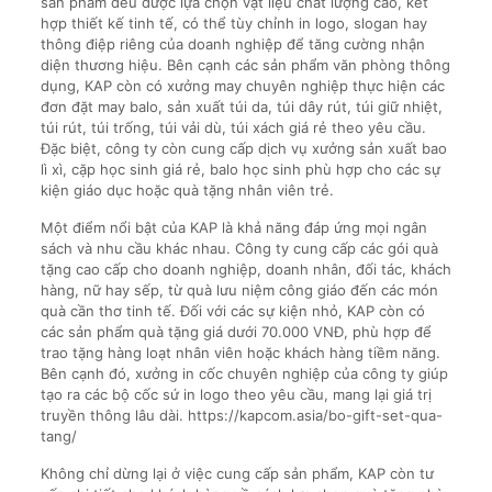
sản phẩm đều được lựa chọn vật liệu chất lượng cao, kết
hợp thiết kế tinh tế, có thể tùy chỉnh in logo, slogan hay
thông điệp riêng của doanh nghiệp để tăng cường nhận
diện thương hiệu. Bên cạnh các sản phẩm văn phòng thông
dụng, KAP còn có xưởng may chuyên nghiệp thực hiện các
đơn đặt may balo, sản xuất túi da, túi dây rút, túi giữ nhiệt,
túi rút, túi trống, túi vải dù, túi xách giá rẻ theo yêu cầu.
Đặc biệt, công ty còn cung cấp dịch vụ xưởng sản xuất bao
lì xì, cặp học sinh giá rẻ, balo học sinh phù hợp cho các sự
kiện giáo dục hoặc quà tặng nhân viên trẻ.
Một điểm nổi bật của KAP là khả năng đáp ứng mọi ngân
sách và nhu cầu khác nhau. Công ty cung cấp các gói quà
tặng cao cấp cho doanh nghiệp, doanh nhân, đối tác, khách
hàng, nữ hay sếp, từ quà lưu niệm công giáo đến các món
quà cần thơ tinh tế. Đối với các sự kiện nhỏ, KAP còn có
các sản phẩm quà tặng giá dưới 70.000 VNĐ, phù hợp để
trao tặng hàng loạt nhân viên hoặc khách hàng tiềm năng.
Bên cạnh đó, xưởng in cốc chuyên nghiệp của công ty giúp
tạo ra các bộ cốc sứ in logo theo yêu cầu, mang lại giá trị
truyền thông lâu dài. https://kapcom.asia/bo-gift-set-qua-
tang/
Không chỉ dừng lại ở việc cung cấp sản phẩm, KAP còn tư