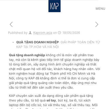
MENU
Published by
Kapcom.asia
on
19/05/2026
QUÀ TẶNG DOANH NGHIỆP
: GIẢI PHÁP TOÀN DIỆN TỪ
KAP TẠI TP.HCM VÀ HÀ NỘI
Quà tặng doanh nghiệp
không chỉ là món vật phẩm trao
tay, mà còn là kênh giao tiếp tinh tế giúp doanh nghiệp bày
tỏ lòng biết ơn, xây dựng hình ảnh chuyên nghiệp và thắt
chặt mối quan hệ với đối tác, khách hàng hay nhân viên. Với
kinh nghiệm hoạt động tại Thành phố Hồ Chí Minh và Hà
Nội, công ty KAP đã khẳng định vị thế là đơn vị cung cấp
giải pháp quà tặng quảng cáo toàn diện, đáp ứng mọi nhu
cầu từ thiết kế đến sản xuất theo yêu cầu.
KAP chuyên sản xuất đa dạng dòng sản phẩm quà tặng
theo yêu cầu, từ bộ quà
sổ tay
, bút ký, ba lô, túi xách
laptop đến bộ cốc sứ, túi vải thêu tay, sổ vải thêu tay. Mỗi