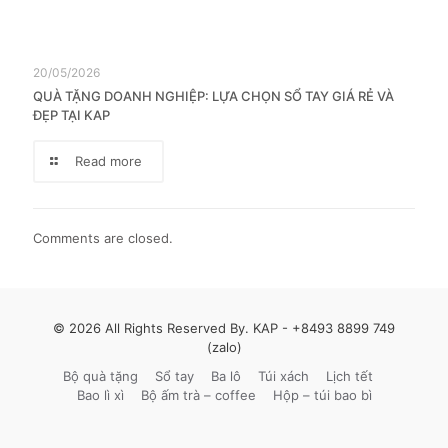
20/05/2026
QUÀ TẶNG DOANH NGHIỆP: LỰA CHỌN SỔ TAY GIÁ RẺ VÀ
ĐẸP TẠI KAP
Read more
Comments are closed.
© 2026 All Rights Reserved By. KAP -
+8493 8899 749
(zalo)
Bộ quà tặng
Sổ tay
Ba lô
Túi xách
Lịch tết
Bao lì xì
Bộ ấm trà – coffee
Hộp – túi bao bì