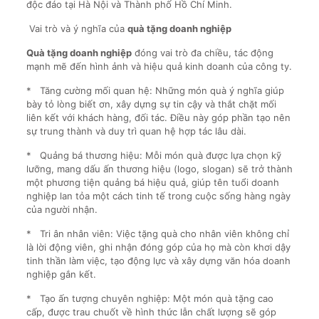
độc đáo tại Hà Nội và Thành phố Hồ Chí Minh.
Vai trò và ý nghĩa của
quà tặng doanh nghiệp
Quà tặng doanh nghiệp
đóng vai trò đa chiều, tác động
mạnh mẽ đến hình ảnh và hiệu quả kinh doanh của công ty.
* Tăng cường mối quan hệ: Những món quà ý nghĩa giúp
bày tỏ lòng biết ơn, xây dựng sự tin cậy và thắt chặt mối
liên kết với khách hàng, đối tác. Điều này góp phần tạo nên
sự trung thành và duy trì quan hệ hợp tác lâu dài.
* Quảng bá thương hiệu: Mỗi món quà được lựa chọn kỹ
lưỡng, mang dấu ấn thương hiệu (logo, slogan) sẽ trở thành
một phương tiện quảng bá hiệu quả, giúp tên tuổi doanh
nghiệp lan tỏa một cách tinh tế trong cuộc sống hàng ngày
của người nhận.
* Tri ân nhân viên: Việc tặng quà cho nhân viên không chỉ
là lời động viên, ghi nhận đóng góp của họ mà còn khơi dậy
tinh thần làm việc, tạo động lực và xây dựng văn hóa doanh
nghiệp gắn kết.
* Tạo ấn tượng chuyên nghiệp: Một món quà tặng cao
cấp, được trau chuốt về hình thức lẫn chất lượng sẽ góp