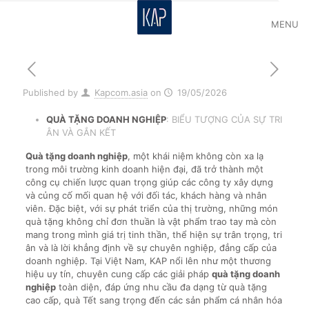
MENU
Published by
Kapcom.asia
on
19/05/2026
QUÀ TẶNG DOANH NGHIỆP
: BIỂU TƯỢNG CỦA SỰ TRI
ÂN VÀ GẮN KẾT
Quà tặng doanh nghiệp
, một khái niệm không còn xa lạ
trong môi trường kinh doanh hiện đại, đã trở thành một
công cụ chiến lược quan trọng giúp các công ty xây dựng
và củng cố mối quan hệ với đối tác, khách hàng và nhân
viên. Đặc biệt, với sự phát triển của thị trường, những món
quà tặng không chỉ đơn thuần là vật phẩm trao tay mà còn
mang trong mình giá trị tinh thần, thể hiện sự trân trọng, tri
ân và là lời khẳng định về sự chuyên nghiệp, đẳng cấp của
doanh nghiệp. Tại Việt Nam, KAP nổi lên như một thương
hiệu uy tín, chuyên cung cấp các giải pháp
quà tặng doanh
nghiệp
toàn diện, đáp ứng nhu cầu đa dạng từ quà tặng
cao cấp, quà Tết sang trọng đến các sản phẩm cá nhân hóa