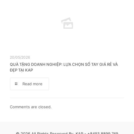
20/05/2026
QUÀ TẶNG DOANH NGHIỆP: LỰA CHỌN SỔ TAY GIÁ RẺ VÀ
ĐẸP TẠI KAP
Read more
Comments are closed.
© 2026 All Rights Reserved By. KAP -
+8493 8899 749