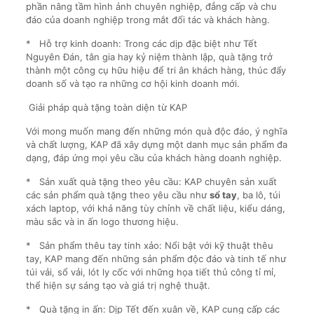
phần nâng tầm hình ảnh chuyên nghiệp, đẳng cấp và chu
đáo của doanh nghiệp trong mắt đối tác và khách hàng.
* Hỗ trợ kinh doanh: Trong các dịp đặc biệt như Tết
Nguyên Đán, tân gia hay kỷ niệm thành lập, quà tặng trở
thành một công cụ hữu hiệu để tri ân khách hàng, thúc đẩy
doanh số và tạo ra những cơ hội kinh doanh mới.
Giải pháp quà tặng toàn diện từ KAP
Với mong muốn mang đến những món quà độc đáo, ý nghĩa
và chất lượng, KAP đã xây dựng một danh mục sản phẩm đa
dạng, đáp ứng mọi yêu cầu của khách hàng doanh nghiệp.
* Sản xuất quà tặng theo yêu cầu: KAP chuyên sản xuất
các sản phẩm quà tặng theo yêu cầu như
sổ tay
, ba lô, túi
xách laptop, với khả năng tùy chỉnh về chất liệu, kiểu dáng,
màu sắc và in ấn logo thương hiệu.
* Sản phẩm thêu tay tinh xảo: Nổi bật với kỹ thuật thêu
tay, KAP mang đến những sản phẩm độc đáo và tinh tế như
túi vải, sổ vải, lót ly cốc với những họa tiết thủ công tỉ mỉ,
thể hiện sự sáng tạo và giá trị nghệ thuật.
* Quà tặng in ấn: Dịp Tết đến xuân về, KAP cung cấp các