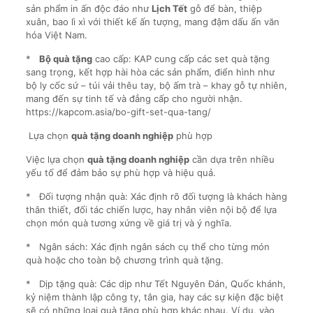
sản phẩm in ấn độc đáo như
Lịch Tết
gỗ để bàn, thiệp
xuân, bao lì xì với thiết kế ấn tượng, mang đậm dấu ấn văn
hóa Việt Nam.
*
Bộ quà tặng
cao cấp: KAP cung cấp các set quà tặng
sang trọng, kết hợp hài hòa các sản phẩm, điển hình như
bộ ly cốc sứ – túi vải thêu tay, bộ ấm trà – khay gỗ tự nhiên,
mang đến sự tinh tế và đẳng cấp cho người nhận.
https://kapcom.asia/bo-gift-set-qua-tang/
Lựa chọn
quà tặng doanh nghiệp
phù hợp
Việc lựa chọn
quà tặng doanh nghiệp
cần dựa trên nhiều
yếu tố để đảm bảo sự phù hợp và hiệu quả.
* Đối tượng nhận quà: Xác định rõ đối tượng là khách hàng
thân thiết, đối tác chiến lược, hay nhân viên nội bộ để lựa
chọn món quà tương xứng về giá trị và ý nghĩa.
* Ngân sách: Xác định ngân sách cụ thể cho từng món
quà hoặc cho toàn bộ chương trình quà tặng.
* Dịp tặng quà: Các dịp như Tết Nguyên Đán, Quốc khánh,
kỷ niệm thành lập công ty, tân gia, hay các sự kiện đặc biệt
sẽ có những loại quà tặng phù hợp khác nhau. Ví dụ, vào