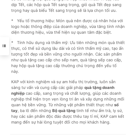
dịp Tết, các hộp quà Tết sang trọng, giỏ quà Tết đẹp sang
trọng hay quà biếu Tết sang trọng sẽ là lựa chọn tối ưu.
* Yếu tố thương hiệu: Món quà nên được cá nhân hóa với
logo hoặc thông điệp của doanh nghiệp, vừa tăng tính nhận
diện thương hiệu, vừa thể hiện sự quan tâm đặc biệt.
* Tính hữu dụng và thẩm mỹ: Ưu tiên những món quà thiết
thực, có thể sử dụng lâu dài và có tính thẩm mỹ cao, tạo ấn
tượng tốt đẹp và bền vững cho người nhận. Các sản phẩm
như quà tặng cao cấp cho sếp nam, quà tặng sếp cao cấp,
hay hộp quà tặng cao cấp thường chú trọng đến yếu tố
này.
KAP với kinh nghiệm và sự am hiểu thị trường, luôn sẵn
sàng tư vấn và cung cấp các giải pháp
quà tặng doanh
nghiệp
cao cấp, sang trọng và chất lượng, giúp các doanh
nghiệp thể hiện trọn vẹn lòng tri ân và xây dựng những mối
quan hệ bền vững. Từ những vật phẩm thiết thực như
sổ
tay
, ba lô đến những
Bộ quà tặng
tinh tế như ấm trà, ly sứ,
hay các sản phẩm độc đáo được thêu tay tỉ mỉ, KAP cam kết
mang đến sự hài lòng tuyệt đối cho mọi khách hàng.