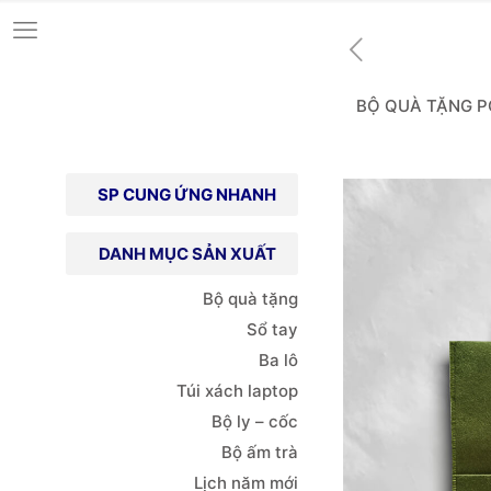
BỘ QUÀ TẶNG 
SP CUNG ỨNG NHANH
DANH MỤC SẢN XUẤT
Bộ quà tặng
Sổ tay
Ba lô
Túi xách
laptop
Bộ ly – cốc
Bộ ấm trà
Lịch năm mới