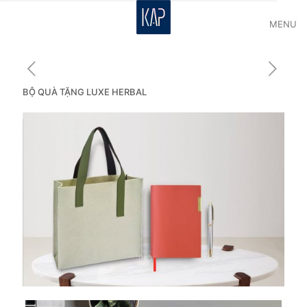
MENU
BỘ QUÀ TẶNG LUXE HERBAL