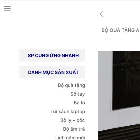
BỘ QUÀ TẶNG 
SP CUNG ỨNG NHANH
DANH MỤC SẢN XUẤT
Bộ quà tặng
Sổ tay
Ba lô
Túi xách
laptop
Bộ ly – cốc
Bộ ấm trà
Lịch năm mới