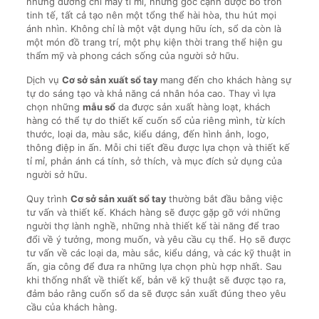
những đường chỉ may tỉ mỉ, những góc cạnh được bo tròn
tinh tế, tất cả tạo nên một tổng thể hài hòa, thu hút mọi
ánh nhìn. Không chỉ là một vật dụng hữu ích, sổ da còn là
một món đồ trang trí, một phụ kiện thời trang thể hiện gu
thẩm mỹ và phong cách sống của người sở hữu.
Dịch vụ
Cơ sở sản xuất sổ tay
mang đến cho khách hàng sự
tự do sáng tạo và khả năng cá nhân hóa cao. Thay vì lựa
chọn những
mẫu sổ
da được sản xuất hàng loạt, khách
hàng có thể tự do thiết kế cuốn sổ của riêng mình, từ kích
thước, loại da, màu sắc, kiểu dáng, đến hình ảnh, logo,
thông điệp in ấn. Mỗi chi tiết đều được lựa chọn và thiết kế
tỉ mỉ, phản ánh cá tính, sở thích, và mục đích sử dụng của
người sở hữu.
Quy trình
Cơ sở sản xuất sổ tay
thường bắt đầu bằng việc
tư vấn và thiết kế. Khách hàng sẽ được gặp gỡ với những
người thợ lành nghề, những nhà thiết kế tài năng để trao
đổi về ý tưởng, mong muốn, và yêu cầu cụ thể. Họ sẽ được
tư vấn về các loại da, màu sắc, kiểu dáng, và các kỹ thuật in
ấn, gia công để đưa ra những lựa chọn phù hợp nhất. Sau
khi thống nhất về thiết kế, bản vẽ kỹ thuật sẽ được tạo ra,
đảm bảo rằng cuốn sổ da sẽ được sản xuất đúng theo yêu
cầu của khách hàng.