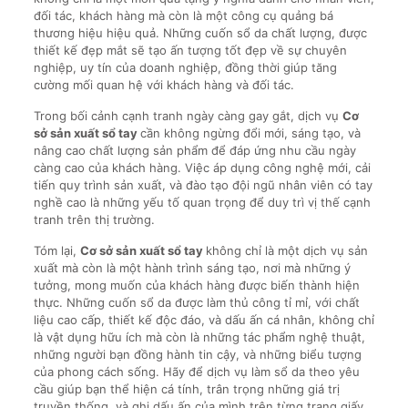
đối tác, khách hàng mà còn là một công cụ quảng bá
thương hiệu hiệu quả. Những cuốn sổ da chất lượng, được
thiết kế đẹp mắt sẽ tạo ấn tượng tốt đẹp về sự chuyên
nghiệp, uy tín của doanh nghiệp, đồng thời giúp tăng
cường mối quan hệ với khách hàng và đối tác.
Trong bối cảnh cạnh tranh ngày càng gay gắt, dịch vụ
Cơ
sở sản xuất sổ tay
cần không ngừng đổi mới, sáng tạo, và
nâng cao chất lượng sản phẩm để đáp ứng nhu cầu ngày
càng cao của khách hàng. Việc áp dụng công nghệ mới, cải
tiến quy trình sản xuất, và đào tạo đội ngũ nhân viên có tay
nghề cao là những yếu tố quan trọng để duy trì vị thế cạnh
tranh trên thị trường.
Tóm lại,
Cơ sở sản xuất sổ tay
không chỉ là một dịch vụ sản
xuất mà còn là một hành trình sáng tạo, nơi mà những ý
tưởng, mong muốn của khách hàng được biến thành hiện
thực. Những cuốn sổ da được làm thủ công tỉ mỉ, với chất
liệu cao cấp, thiết kế độc đáo, và dấu ấn cá nhân, không chỉ
là vật dụng hữu ích mà còn là những tác phẩm nghệ thuật,
những người bạn đồng hành tin cậy, và những biểu tượng
của phong cách sống. Hãy để dịch vụ làm sổ da theo yêu
cầu giúp bạn thể hiện cá tính, trân trọng những giá trị
truyền thống, và ghi dấu ấn của mình trên từng trang giấy.