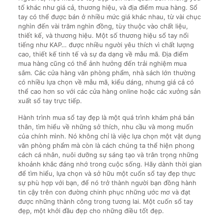
tố khác như giá cả, thương hiệu, và địa điểm mua hàng. Sổ
tay có thể được bán ở nhiều mức giá khác nhau, từ vài chục
nghìn đến vài trăm nghìn đồng, tùy thuộc vào chất liệu,
thiết kế, và thương hiệu. Một số thương hiệu sổ tay nổi
tiếng như KAP… được nhiều người yêu thích vì chất lượng
cao, thiết kế tinh tế và sự đa dạng về mẫu mã. Địa điểm
mua hàng cũng có thể ảnh hưởng đến trải nghiệm mua
sắm. Các cửa hàng văn phòng phẩm, nhà sách lớn thường
có nhiều lựa chọn về mẫu mã, kiểu dáng, nhưng giá cả có
thể cao hơn so với các cửa hàng online hoặc các xưởng sản
xuất sổ tay trực tiếp.
Hành trình mua sổ tay đẹp là một quá trình khám phá bản
thân, tìm hiểu về những sở thích, nhu cầu và mong muốn
của chính mình. Nó không chỉ là việc lựa chọn một vật dụng
văn phòng phẩm mà còn là cách chúng ta thể hiện phong
cách cá nhân, nuôi dưỡng sự sáng tạo và trân trọng những
khoảnh khắc đáng nhớ trong cuộc sống. Hãy dành thời gian
để tìm hiểu, lựa chọn và sở hữu một cuốn sổ tay đẹp thực
sự phù hợp với bạn, để nó trở thành người bạn đồng hành
tin cậy trên con đường chinh phục những ước mơ và đạt
được những thành công trong tương lai. Một cuốn sổ tay
đẹp, một khởi đầu đẹp cho những điều tốt đẹp.