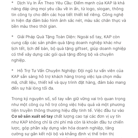
* Dịch Vụ In Ấn Theo Yêu Cầu: Điểm mạnh của KAP là khả
năng đáp ứng mọi yêu cầu về in ấn, từ logo, slogan, thông
tin công ty cho đến các họa tiết thiết kế riêng. Công nghệ
in hiện đại đảm bảo hình ảnh sắc nét, màu sắc chân thực và
bền màu theo thời gian.
* Giải Pháp Quà Tặng Toàn Diện: Ngoài sổ tay, KAP còn
cung cấp các sản phẩm quà tặng doanh nghiệp khác như
lịch tết, lịch để bàn, bộ quà tặng giftset, giúp doanh nghiệp
có thể xây dựng các gói quà tặng đồng bộ và chuyên
nghiệp.
* Hỗ Trợ Tư Vấn Chuyên Nghiệp: Đội ngũ tư vấn viên của
KAP sẵn sàng hỗ trợ khách hàng trong việc lựa chọn mẫu
mã, chất liệu, thiết kế và quy trình đặt hàng, đảm bảo mang
đến sự hài lòng tối đa.
Trong kỷ nguyên số, sổ tay vẫn giữ vững vai trò quan trọng
như một công cụ hỗ trợ công việc hiệu quả và một phương
tiện truyền thông thương hiệu đầy tinh tế. Việc đầu tư vào
Cơ sở sản xuất sổ tay
chất lượng cao tại các đơn vị uy tín
như KAP không chỉ là chi phí mà còn là khoản đầu tư chiến
lược, góp phần xây dựng văn hóa doanh nghiệp, tăng
cường sự gắn kết nội bộ và khẳng định vị thế trên thị