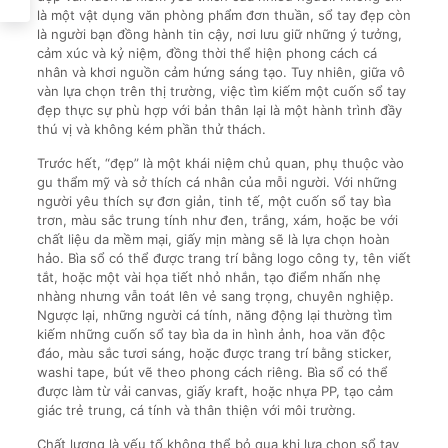
là một vật dụng văn phòng phẩm đơn thuần, sổ tay đẹp còn
là người bạn đồng hành tin cậy, nơi lưu giữ những ý tưởng,
cảm xúc và kỷ niệm, đồng thời thể hiện phong cách cá
nhân và khơi nguồn cảm hứng sáng tạo. Tuy nhiên, giữa vô
vàn lựa chọn trên thị trường, việc tìm kiếm một cuốn sổ tay
đẹp thực sự phù hợp với bản thân lại là một hành trình đầy
thú vị và không kém phần thử thách.
Trước hết, “đẹp” là một khái niệm chủ quan, phụ thuộc vào
gu thẩm mỹ và sở thích cá nhân của mỗi người. Với những
người yêu thích sự đơn giản, tinh tế, một cuốn sổ tay bìa
trơn, màu sắc trung tính như đen, trắng, xám, hoặc be với
chất liệu da mềm mại, giấy mịn màng sẽ là lựa chọn hoàn
hảo. Bìa sổ có thể được trang trí bằng logo công ty, tên viết
tắt, hoặc một vài họa tiết nhỏ nhắn, tạo điểm nhấn nhẹ
nhàng nhưng vẫn toát lên vẻ sang trọng, chuyên nghiệp.
Ngược lại, những người cá tính, năng động lại thường tìm
kiếm những cuốn sổ tay bìa da in hình ảnh, hoa văn độc
đáo, màu sắc tươi sáng, hoặc được trang trí bằng sticker,
washi tape, bút vẽ theo phong cách riêng. Bìa sổ có thể
được làm từ vải canvas, giấy kraft, hoặc nhựa PP, tạo cảm
giác trẻ trung, cá tính và thân thiện với môi trường.
Chất lượng là yếu tố không thể bỏ qua khi lựa chọn sổ tay