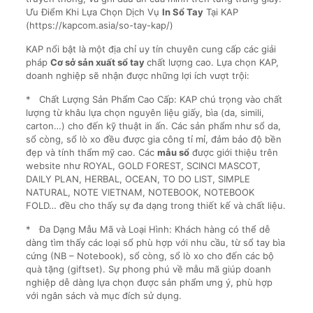
Ưu Điểm Khi Lựa Chọn Dịch Vụ
In Sổ Tay
Tại KAP
(https://kapcom.asia/so-tay-kap/)
KAP nổi bật là một địa chỉ uy tín chuyên cung cấp các giải
pháp
Cơ sở sản xuất sổ tay
chất lượng cao. Lựa chọn KAP,
doanh nghiệp sẽ nhận được những lợi ích vượt trội:
* Chất Lượng Sản Phẩm Cao Cấp: KAP chú trọng vào chất
lượng từ khâu lựa chọn nguyên liệu giấy, bìa (da, simili,
carton…) cho đến kỹ thuật in ấn. Các sản phẩm như sổ da,
sổ còng, sổ lò xo đều được gia công tỉ mỉ, đảm bảo độ bền
đẹp và tính thẩm mỹ cao. Các
mẫu sổ
được giới thiệu trên
website như ROYAL, GOLD FOREST, SCINCI MASCOT,
DAILY PLAN, HERBAL, OCEAN, TO DO LIST, SIMPLE
NATURAL, NOTE VIETNAM, NOTEBOOK, NOTEBOOK
FOLD… đều cho thấy sự đa dạng trong thiết kế và chất liệu.
* Đa Dạng Mẫu Mã và Loại Hình: Khách hàng có thể dễ
dàng tìm thấy các loại sổ phù hợp với nhu cầu, từ sổ tay bìa
cứng (NB – Notebook), sổ còng, sổ lò xo cho đến các bộ
quà tặng (giftset). Sự phong phú về mẫu mã giúp doanh
nghiệp dễ dàng lựa chọn được sản phẩm ưng ý, phù hợp
với ngân sách và mục đích sử dụng.