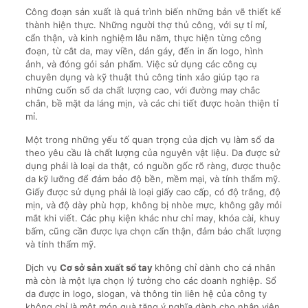
Công đoạn sản xuất là quá trình biến những bản vẽ thiết kế
thành hiện thực. Những người thợ thủ công, với sự tỉ mỉ,
cẩn thận, và kinh nghiệm lâu năm, thực hiện từng công
đoạn, từ cắt da, may viền, dán gáy, đến in ấn logo, hình
ảnh, và đóng gói sản phẩm. Việc sử dụng các công cụ
chuyên dụng và kỹ thuật thủ công tinh xảo giúp tạo ra
những cuốn sổ da chất lượng cao, với đường may chắc
chắn, bề mặt da láng mịn, và các chi tiết được hoàn thiện tỉ
mỉ.
Một trong những yếu tố quan trọng của dịch vụ làm sổ da
theo yêu cầu là chất lượng của nguyên vật liệu. Da được sử
dụng phải là loại da thật, có nguồn gốc rõ ràng, được thuộc
da kỹ lưỡng để đảm bảo độ bền, mềm mại, và tính thẩm mỹ.
Giấy được sử dụng phải là loại giấy cao cấp, có độ trắng, độ
mịn, và độ dày phù hợp, không bị nhòe mực, không gây mỏi
mắt khi viết. Các phụ kiện khác như chỉ may, khóa cài, khuy
bấm, cũng cần được lựa chọn cẩn thận, đảm bảo chất lượng
và tính thẩm mỹ.
Dịch vụ
Cơ sở sản xuất sổ tay
không chỉ dành cho cá nhân
mà còn là một lựa chọn lý tưởng cho các doanh nghiệp. Sổ
da được in logo, slogan, và thông tin liên hệ của công ty
không chỉ là một món quà tặng ý nghĩa dành cho nhân viên,