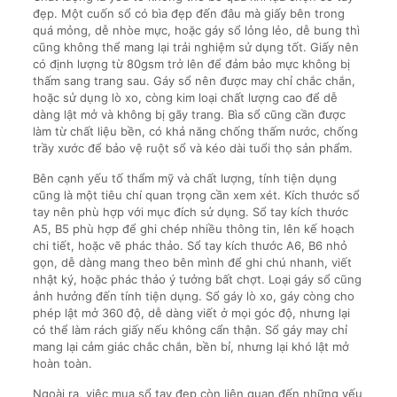
đẹp. Một cuốn sổ có bìa đẹp đến đâu mà giấy bên trong
quá mỏng, dễ nhòe mực, hoặc gáy sổ lỏng lẻo, dễ bung thì
cũng không thể mang lại trải nghiệm sử dụng tốt. Giấy nên
có định lượng từ 80gsm trở lên để đảm bảo mực không bị
thấm sang trang sau. Gáy sổ nên được may chỉ chắc chắn,
hoặc sử dụng lò xo, còng kim loại chất lượng cao để dễ
dàng lật mở và không bị gãy trang. Bìa sổ cũng cần được
làm từ chất liệu bền, có khả năng chống thấm nước, chống
trầy xước để bảo vệ ruột sổ và kéo dài tuổi thọ sản phẩm.
Bên cạnh yếu tố thẩm mỹ và chất lượng, tính tiện dụng
cũng là một tiêu chí quan trọng cần xem xét. Kích thước sổ
tay nên phù hợp với mục đích sử dụng. Sổ tay kích thước
A5, B5 phù hợp để ghi chép nhiều thông tin, lên kế hoạch
chi tiết, hoặc vẽ phác thảo. Sổ tay kích thước A6, B6 nhỏ
gọn, dễ dàng mang theo bên mình để ghi chú nhanh, viết
nhật ký, hoặc phác thảo ý tưởng bất chợt. Loại gáy sổ cũng
ảnh hưởng đến tính tiện dụng. Sổ gáy lò xo, gáy còng cho
phép lật mở 360 độ, dễ dàng viết ở mọi góc độ, nhưng lại
có thể làm rách giấy nếu không cẩn thận. Sổ gáy may chỉ
mang lại cảm giác chắc chắn, bền bỉ, nhưng lại khó lật mở
hoàn toàn.
Ngoài ra, việc mua sổ tay đẹp còn liên quan đến những yếu