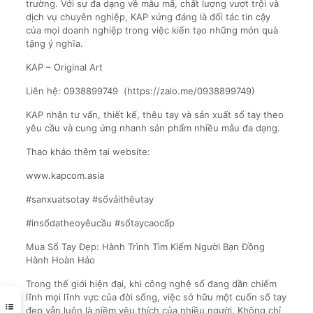
trường. Với sự đa dạng về mẫu mã, chất lượng vượt trội và
dịch vụ chuyên nghiệp, KAP xứng đáng là đối tác tin cậy
của mọi doanh nghiệp trong việc kiến tạo những món quà
tặng ý nghĩa.
KAP – Original Art
Liên hệ: 0938899749 (https://zalo.me/0938899749)
KAP nhận tư vấn, thiết kế, thêu tay và sản xuất sổ tay theo
yêu cầu và cung ứng nhanh sản phẩm nhiều mẫu đa dạng.
Thao khảo thêm tại website:
www.kapcom.asia
#sanxuatsotay #sổvảithêutay
#insổdatheoyêucầu #sổtaycaocấp
Mua Sổ Tay Đẹp: Hành Trình Tìm Kiếm Người Bạn Đồng
Hành Hoàn Hảo
Trong thế giới hiện đại, khi công nghệ số đang dần chiếm
lĩnh mọi lĩnh vực của đời sống, việc sở hữu một cuốn sổ tay
đẹp vẫn luôn là niềm yêu thích của nhiều người. Không chỉ