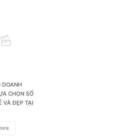
G DOANH
LỰA CHỌN SỔ
Ẻ VÀ ĐẸP TẠI
more