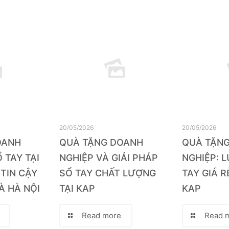
20/05/2026
20/05/2026
OANH
QUÀ TẶNG DOANH
QUÀ TẶN
 TAY TẠI
NGHIỆP VÀ GIẢI PHÁP
NGHIỆP: 
 TIN CẬY
SỔ TAY CHẤT LƯỢNG
TAY GIÁ R
À HÀ NỘI
TẠI KAP
KAP
Read more
Read 