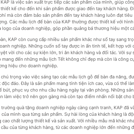
KAP là việc sản xuất trực tiếp các sản phẩm của mình, giúp công
n thiết kế cho đến khi sản phẩm được giao đến tay khách hàng. Đ
i phí mà còn đảm bảo sản phẩm đến tay khách hàng luôn đạt tiêu
ượng. Các mẫu lịch để bàn của KAP thường được thiết kế với hình
à logo của doanh nghiệp, góp phần quảng bá thương hiệu một c
bàn, KAP còn cung cấp nhiều sản phẩm khác như sổ tay sang tr
anh nghiệp. Những cuốn sổ tay được in ấn tinh tế, kết hợp với c
yệt vời cho các sự kiện lớn, tri ân khách hàng và đối tác. Với sự
 mang đến những mẫu lịch Tết không chỉ đẹp mà còn là công cụ
ơng hiệu cho doanh nghiệp.
 chú trọng vào việc sáng tạo các mẫu lịch gỗ để bàn đa năng, đư
độc đáo. Đây là sản phẩm mang tính tiện ích cao, vừa có thể làm
ể bút, phục vụ cho nhu cầu hàng ngày tại văn phòng. Những sả
an làm việc trở nên gọn gàng mà còn tạo điểm nhấn nổi bật cho 
ị trường quà tặng doanh nghiệp ngày càng cạnh tranh, KAP đã v
ụ của mình qua từng sản phẩm. Sự hài lòng của khách hàng là đ
cao chất lượng thiết kế và sản xuất. Với nhiều mẫu mã khác n
cầu của từng khách hàng, từ các doanh nghiệp lớn đến những đ