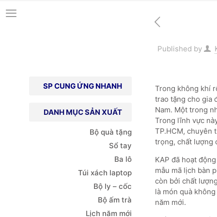
Published by
SP CUNG ỨNG NHANH
Trong không khí r
trao tặng cho gia 
Nam. Một trong nh
DANH MỤC SẢN XUẤT
Trong lĩnh vực nà
TP.HCM, chuyên thi
Bộ quà tặng
trọng, chất lượng 
Sổ tay
Ba lô
KAP đã hoạt động 
mẫu mã lịch bàn p
Túi xách
laptop
còn bởi chất lượn
Bộ ly – cốc
là món quà không 
Bộ ấm trà
năm mới.
Lịch năm mới