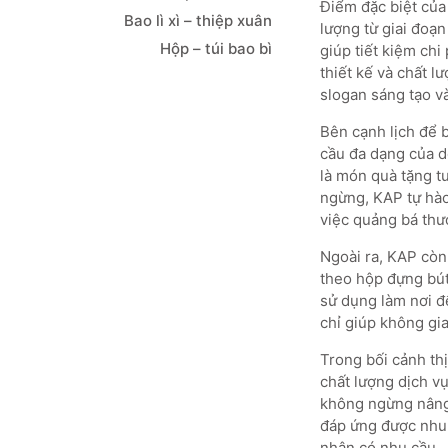
Điểm đặc biệt của 
Bao lì xì – thiệp xuân
lượng từ giai đoạ
Hộp – túi bao bì
giúp tiết kiệm ch
thiết kế và chất l
slogan sáng tạo v
Bên cạnh lịch để 
cầu đa dạng của do
là món quà tặng tu
ngừng, KAP tự hào
việc quảng bá thư
Ngoài ra, KAP còn
theo hộp đựng bút 
sử dụng làm nơi đ
chỉ giúp không gi
Trong bối cảnh th
chất lượng dịch v
không ngừng nâng 
đáp ứng được nhu 
nhân có nhu cầu.