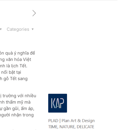
Categories
ón quà ý nghĩa để
ong văn hóa Việt
h là lịch Tết.
nổi bật tại
ch gỗ Tết sang
ị trường với nhiều
tính thẩm mỹ mà
ự gần gũi, ấm áp,
người nhận trong