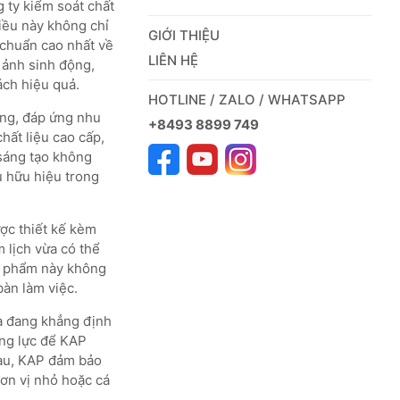
 ty kiểm soát chất
iều này không chỉ
GIỚI THIỆU
 chuẩn cao nhất về
LIÊN HỆ
 ảnh sinh động,
ách hiệu quả.
HOTLINE / ZALO / WHATSAPP
ọng, đáp ứng nhu
+8493 8899 749
hất liệu cao cấp,
 sáng tạo không
 hữu hiệu trong
ợc thiết kế kèm
 lịch vừa có thể
n phẩm này không
bàn làm việc.
à đang khẳng định
ộng lực để KAP
hau, KAP đảm bảo
ơn vị nhỏ hoặc cá