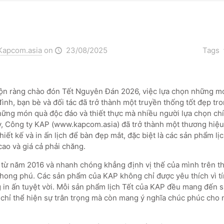
Kapcom.asia
on
23/08/2025
Tags
ộn ràng chào đón Tết Nguyên Đán 2026, việc lựa chọn những m
đình, bạn bè và đối tác đã trở thành một truyền thống tốt đẹp tr
ững món quà độc đáo và thiết thực mà nhiều người lựa chọn chín
y, Công ty KAP (www.kapcom.asia) đã trở thành một thương hiệu 
ết kế và in ấn lịch để bàn đẹp mắt, đặc biệt là các sản phẩm lị
cao và giá cả phải chăng.
từ năm 2016 và nhanh chóng khẳng định vị thế của mình trên th
hong phú. Các sản phẩm của KAP không chỉ được yêu thích vì 
g in ấn tuyệt vời. Mỗi sản phẩm lịch Tết của KAP đều mang đến s
chỉ thể hiện sự trân trọng mà còn mang ý nghĩa chúc phúc cho 