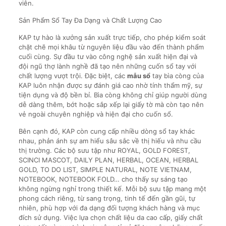
viên.
Sản Phẩm Sổ Tay Đa Dạng và Chất Lượng Cao
KAP tự hào là xưởng sản xuất trực tiếp, cho phép kiểm soát
chặt chẽ mọi khâu từ nguyên liệu đầu vào đến thành phẩm
cuối cùng. Sự đầu tư vào công nghệ sản xuất hiện đại và
đội ngũ thợ lành nghề đã tạo nên những cuốn sổ tay với
chất lượng vượt trội. Đặc biệt, các
mẫu sổ
tay bìa còng của
KAP luôn nhận được sự đánh giá cao nhờ tính thẩm mỹ, sự
tiện dụng và độ bền bỉ. Bìa còng không chỉ giúp người dùng
dễ dàng thêm, bớt hoặc sắp xếp lại giấy tờ mà còn tạo nên
vẻ ngoài chuyên nghiệp và hiện đại cho cuốn sổ.
Bên cạnh đó, KAP còn cung cấp nhiều dòng sổ tay khác
nhau, phản ánh sự am hiểu sâu sắc về thị hiếu và nhu cầu
thị trường. Các bộ sưu tập như ROYAL, GOLD FOREST,
SCINCI MASCOT, DAILY PLAN, HERBAL, OCEAN, HERBAL
GOLD, TO DO LIST, SIMPLE NATURAL, NOTE VIETNAM,
NOTEBOOK, NOTEBOOK FOLD… cho thấy sự sáng tạo
không ngừng nghỉ trong thiết kế. Mỗi bộ sưu tập mang một
phong cách riêng, từ sang trọng, tinh tế đến gần gũi, tự
nhiên, phù hợp với đa dạng đối tượng khách hàng và mục
đích sử dụng. Việc lựa chọn chất liệu da cao cấp, giấy chất