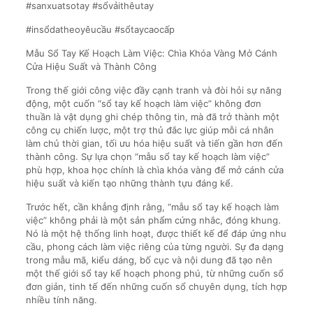
#sanxuatsotay #sổvảithêutay
#insổdatheoyêucầu #sổtaycaocấp
Mẫu Sổ Tay Kế Hoạch Làm Việc: Chìa Khóa Vàng Mở Cánh
Cửa Hiệu Suất và Thành Công
Trong thế giới công việc đầy cạnh tranh và đòi hỏi sự năng
động, một cuốn “sổ tay kế hoạch làm việc” không đơn
thuần là vật dụng ghi chép thông tin, mà đã trở thành một
công cụ chiến lược, một trợ thủ đắc lực giúp mỗi cá nhân
làm chủ thời gian, tối ưu hóa hiệu suất và tiến gần hơn đến
thành công. Sự lựa chọn “mẫu sổ tay kế hoạch làm việc”
phù hợp, khoa học chính là chìa khóa vàng để mở cánh cửa
hiệu suất và kiến tạo những thành tựu đáng kể.
Trước hết, cần khẳng định rằng, “mẫu sổ tay kế hoạch làm
việc” không phải là một sản phẩm cứng nhắc, đóng khung.
Nó là một hệ thống linh hoạt, được thiết kế để đáp ứng nhu
cầu, phong cách làm việc riêng của từng người. Sự đa dạng
trong mẫu mã, kiểu dáng, bố cục và nội dung đã tạo nên
một thế giới sổ tay kế hoạch phong phú, từ những cuốn sổ
đơn giản, tinh tế đến những cuốn sổ chuyên dụng, tích hợp
nhiều tính năng.