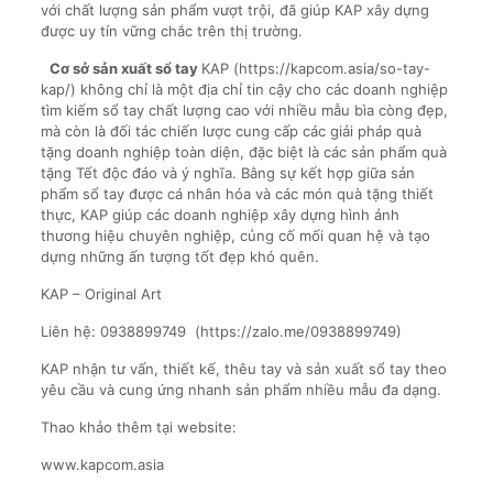
với chất lượng sản phẩm vượt trội, đã giúp KAP xây dựng
được uy tín vững chắc trên thị trường.
Cơ sở sản xuất sổ tay
KAP (https://kapcom.asia/so-tay-
kap/) không chỉ là một địa chỉ tin cậy cho các doanh nghiệp
tìm kiếm sổ tay chất lượng cao với nhiều mẫu bìa còng đẹp,
mà còn là đối tác chiến lược cung cấp các giải pháp quà
tặng doanh nghiệp toàn diện, đặc biệt là các sản phẩm quà
tặng Tết độc đáo và ý nghĩa. Bằng sự kết hợp giữa sản
phẩm sổ tay được cá nhân hóa và các món quà tặng thiết
thực, KAP giúp các doanh nghiệp xây dựng hình ảnh
thương hiệu chuyên nghiệp, củng cố mối quan hệ và tạo
dựng những ấn tượng tốt đẹp khó quên.
KAP – Original Art
Liên hệ: 0938899749 (https://zalo.me/0938899749)
KAP nhận tư vấn, thiết kế, thêu tay và sản xuất sổ tay theo
yêu cầu và cung ứng nhanh sản phẩm nhiều mẫu đa dạng.
Thao khảo thêm tại website:
www.kapcom.asia