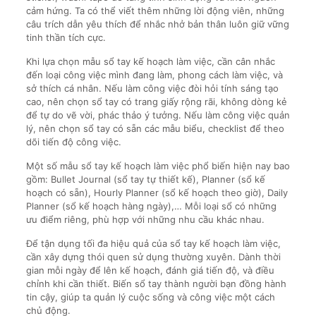
cảm hứng. Ta có thể viết thêm những lời động viên, những
câu trích dẫn yêu thích để nhắc nhở bản thân luôn giữ vững
tinh thần tích cực.
Khi lựa chọn mẫu sổ tay kế hoạch làm việc, cần cân nhắc
đến loại công việc mình đang làm, phong cách làm việc, và
sở thích cá nhân. Nếu làm công việc đòi hỏi tính sáng tạo
cao, nên chọn sổ tay có trang giấy rộng rãi, không dòng kẻ
để tự do vẽ vời, phác thảo ý tưởng. Nếu làm công việc quản
lý, nên chọn sổ tay có sẵn các mẫu biểu, checklist để theo
dõi tiến độ công việc.
Một số mẫu sổ tay kế hoạch làm việc phổ biến hiện nay bao
gồm: Bullet Journal (sổ tay tự thiết kế), Planner (sổ kế
hoạch có sẵn), Hourly Planner (sổ kế hoạch theo giờ), Daily
Planner (sổ kế hoạch hàng ngày),… Mỗi loại sổ có những
ưu điểm riêng, phù hợp với những nhu cầu khác nhau.
Để tận dụng tối đa hiệu quả của sổ tay kế hoạch làm việc,
cần xây dựng thói quen sử dụng thường xuyên. Dành thời
gian mỗi ngày để lên kế hoạch, đánh giá tiến độ, và điều
chỉnh khi cần thiết. Biến sổ tay thành người bạn đồng hành
tin cậy, giúp ta quản lý cuộc sống và công việc một cách
chủ động.