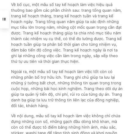
Về bố cục, một mẫu sổ tay kế hoạch làm việc hiệu quả
thường bao gồm các phần chính sau: trang tổng quan năm,
trang kế hoạch tháng, trang kế hoạch tuần và trang kế
hoạch ngày. Trang tổng quan năm giúp ta xác định những
mục tiêu lớn trong năm, những cột mốc quan trọng cần đạt
được. Trang kế hoạch tháng giúp ta chia nhỏ mục tiêu năm
thành các nhiệm vụ cụ thể, có thể đo lường được. Trang kế
hoạch tuần giúp ta phân bổ thời gian cho từng nhiệm vụ,
đảm bảo tiến độ công việc. Trang kế hoạch ngày là nơi ta
ghi lại những công việc cần làm trong ngày, sắp xếp theo
thứ tự ưu tiên và thời gian thực hiện.
Ngoài ra, một mẫu sổ tay kế hoạch làm việc tốt còn có
những phần bổ trợ hữu ích. Trang ghi chú giúp ta lưu lại
những ý tưởng bất chợt, những thông tin quan trọng trong
cuộc họp, những bài học kinh nghiệm. Trang theo dõi dự án
giúp ta quản lý tiến độ, chi phí, rủi ro của từng dự án. Trang
danh bạ giúp ta lưu trữ thông tin liên lạc của đồng nghiệp,
đối tác, khách hàng.
Về nội dung, mẫu sổ tay kế hoạch làm việc không chỉ chứa
đựng những con số, những gạch đầu dòng khô khan, mà
còn có thể được tô điểm bằng những hình ảnh, màu sắc,
sticker, washi tape để tăng tính sinh động và khơi nguồn