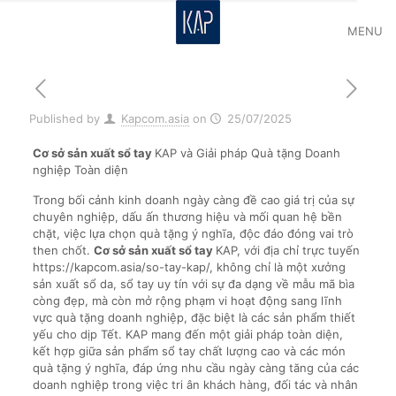
MENU
Published by
Kapcom.asia
on
25/07/2025
Cơ sở sản xuất sổ tay
KAP và Giải pháp Quà tặng Doanh
nghiệp Toàn diện
Trong bối cảnh kinh doanh ngày càng đề cao giá trị của sự
chuyên nghiệp, dấu ấn thương hiệu và mối quan hệ bền
chặt, việc lựa chọn quà tặng ý nghĩa, độc đáo đóng vai trò
then chốt.
Cơ sở sản xuất sổ tay
KAP, với địa chỉ trực tuyến
https://kapcom.asia/so-tay-kap/, không chỉ là một xưởng
sản xuất sổ da, sổ tay uy tín với sự đa dạng về mẫu mã bìa
còng đẹp, mà còn mở rộng phạm vi hoạt động sang lĩnh
vực quà tặng doanh nghiệp, đặc biệt là các sản phẩm thiết
yếu cho dịp Tết. KAP mang đến một giải pháp toàn diện,
kết hợp giữa sản phẩm sổ tay chất lượng cao và các món
quà tặng ý nghĩa, đáp ứng nhu cầu ngày càng tăng của các
doanh nghiệp trong việc tri ân khách hàng, đối tác và nhân