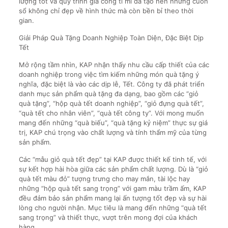
lượng tốt và quy trình gia công tỉ mỉ đã tạo nên những cuốn
sổ không chỉ đẹp về hình thức mà còn bền bỉ theo thời
gian.
Giải Pháp Quà Tặng Doanh Nghiệp Toàn Diện, Đặc Biệt Dịp
Tết
Mở rộng tầm nhìn, KAP nhận thấy nhu cầu cấp thiết của các
doanh nghiệp trong việc tìm kiếm những món quà tặng ý
nghĩa, đặc biệt là vào các dịp lễ, Tết. Công ty đã phát triển
danh mục sản phẩm quà tặng đa dạng, bao gồm các “giỏ
quà tặng”, “hộp quà tết doanh nghiệp”, “giỏ đựng quà tết”,
“quà tết cho nhân viên”, “quà tết công ty”. Với mong muốn
mang đến những “quà biếu”, “quà tặng kỷ niệm” thực sự giá
trị, KAP chú trọng vào chất lượng và tính thẩm mỹ của từng
sản phẩm.
Các “mẫu giỏ quà tết đẹp” tại KAP được thiết kế tinh tế, với
sự kết hợp hài hòa giữa các sản phẩm chất lượng. Dù là “giỏ
quà tết màu đỏ” tượng trưng cho may mắn, tài lộc hay
những “hộp quà tết sang trọng” với gam màu trầm ấm, KAP
đều đảm bảo sản phẩm mang lại ấn tượng tốt đẹp và sự hài
lòng cho người nhận. Mục tiêu là mang đến những “quà tết
sang trọng” và thiết thực, vượt trên mong đợi của khách
hàng.