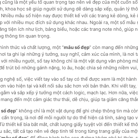
g cũng là một yếu tố quan trọng tạo nên vẻ đẹp của một cuốn sổ
nh, khoa học sẽ giúp người sử dụng dễ dàng sắp xếp, quản lý thô
. Nhiều mẫu sổ hiện nay được thiết kế với các trang kẻ dòng, kẻ
ợp với nhiều mục đích sử dụng khác nhau. Ngoài ra, một số mẫu 
ăng tiện ích như lịch, bảng biểu, hoặc các trang note nhỏ, giúp
g thông tin quan trọng.
hình thức và chất lượng, một “
mẫu sổ đẹp
” còn mang đến những g
 nơi ta ghi lại những ý tưởng, suy nghĩ, cảm xúc của mình, là nơi t
i với nhiều người, sổ tay không chỉ là một vật dụng văn phòng m
 để trút bỏ những gánh nặng, lo âu, hoặc chia sẻ những niềm vui
g nghệ số, việc viết tay vào sổ tay có thể được xem là một hành
ơn vào hiện tại và kết nối sâu sắc hơn với bản thân. Khi viết tay, 
ngẫm và sắp xếp ý tưởng một cách logic, mạch lạc. Hơn nữa, việc
 mang đến một cảm giác thư thái, dễ chịu, giúp ta giảm căng thẳn
 sổ đẹp
” không chỉ là một vật dụng để ghi chép thông tin mà còn
, cẩn trọng, là nơi để mỗi người tự do thể hiện cá tính, sáng tạo 
Từ thiết kế bìa bắt mắt, chất lượng giấy tuyệt vời đến thiết kế 
sâu sắc, tất cả tạo nên vẻ đẹp tinh tế trong từng trang giấy của mộ
“
mẫu sổ đẹp
” để đồng hành trên con đường khám phá tri thức, s