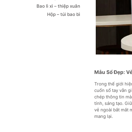
Bao lì xì – thiệp xuân
Hộp – túi bao bì
Mẫu Sổ Đẹp: Vẻ
Trong thế giới hi
cuốn sổ tay vẫn gi
chép thông tin mà 
tính, sáng tạo. Gi
vẻ ngoài bắt mắt m
mang lại.