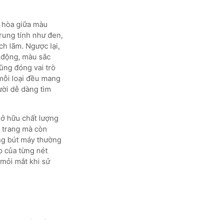
i hòa giữa màu
trung tính như đen,
ch lãm. Ngược lại,
g động, màu sắc
ũng đóng vai trò
 mỗi loại đều mang
ười dễ dàng tìm
sở hữu chất lượng
g trang mà còn
ằng bút máy thường
p của từng nét
 mỏi mắt khi sử