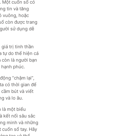
. Một cuốn sổ có
ng tin và tăng
 ô vuông, hoặc
sổ còn được trang
 người sử dụng dễ
iá trị tinh thần
a tự do thể hiện cá
à còn là người bạn
, hạnh phúc.
 động “chậm lại”,
ta có thời gian để
 cầm bút và viết
g và lo âu.
 là một biểu
và kết nối sâu sắc
thông minh và những
t cuốn sổ tay. Hãy
áng tạo và thể