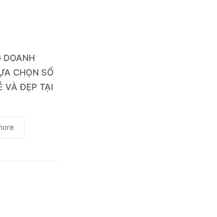
G DOANH
LỰA CHỌN SỔ
Ẻ VÀ ĐẸP TẠI
more