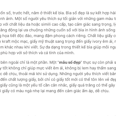
n sổ, trước hết, nằm ở thiết kế bìa. Bìa sổ đẹp là sự kết hợp hà
hình ảnh. Một số người yêu thích sự tối giản với những gam màu 
p với chất liệu da hoặc simili cao cấp, tạo cảm giác sang trọng, lị
 năng động lại ưa chuộng những cuốn sổ với bìa in hình ảnh sốn
g họa tiết độc đáo, mang đậm phong cách riêng. Chất liệu giấy c
y kraft mộc mạc, giấy mỹ thuật sang trọng đến giấy ivory êm ái,
m khác nhau khi viết. Sự đa dạng trong thiết kế bìa giúp mỗi ng
phù hợp với sở thích và cá tính của mình.
 bên ngoài chỉ là một phần. Một “
mẫu sổ đẹp
” thực sự còn phải 
ấy tốt không chỉ giúp mực viết êm ái, không bị lem hay thấm san
 dễ chịu, thoải mái khi sử dụng. Những người yêu thích viết b
đến chất lượng giấy, bởi chỉ có giấy tốt mới có thể tôn lên vẻ đẹ
giấy cũng là một yếu tố cần cân nhắc, giấy quá trắng có thể gây
hi giấy có màu ngà nhẹ lại mang đến cảm giác ấm áp, dễ chịu.