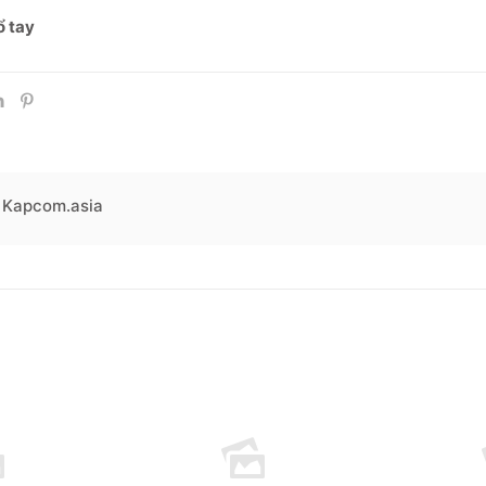
ổ tay
Kapcom.asia