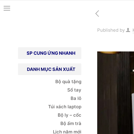
Published by
SP CUNG ỨNG NHANH
DANH MỤC SẢN XUẤT
Bộ quà tặng
Sổ tay
Ba lô
Túi xách
laptop
Bộ ly – cốc
Bộ ấm trà
Lịch năm mới