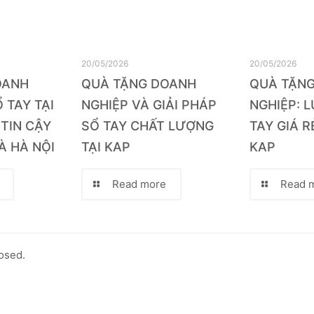
20/05/2026
20/05/2026
OANH
QUÀ TẶNG DOANH
QUÀ TẶN
 TAY TẠI
NGHIỆP VÀ GIẢI PHÁP
NGHIỆP: 
 TIN CẬY
SỔ TAY CHẤT LƯỢNG
TAY GIÁ R
À HÀ NỘI
TẠI KAP
KAP
Read more
Read 
osed.