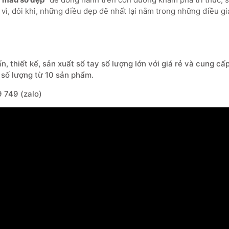
 vì, đôi khi, những điều đẹp đẽ nhất lại nằm trong những điều gi
, thiết kế, sản xuất sổ tay số lượng lớn với giá rẻ và cung c
i số lượng từ 10 sản phẩm.
9 749
(zalo)