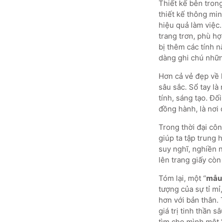
Thiết kế bên tron
thiết kế thông mi
hiệu quả làm việc
trang trơn, phù h
bị thêm các tính n
dàng ghi chú nhữn
Hơn cả vẻ đẹp về 
sâu sắc. Sổ tay là
tính, sáng tạo. Đố
đồng hành, là nơi
Trong thời đại côn
giúp ta tập trung h
suy nghĩ, nghiền 
lên trang giấy còn
Tóm lại, một “
mẫu
tượng của sự tỉ mỉ
hơn với bản thân. 
giá trị tinh thần 
tìm cho mình một 