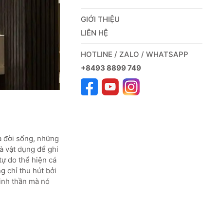
GIỚI THIỆU
LIÊN HỆ
HOTLINE / ZALO / WHATSAPP
+8493 8899 749
a đời sống, những
là vật dụng để ghi
tự do thể hiện cá
g chỉ thu hút bởi
tinh thần mà nó