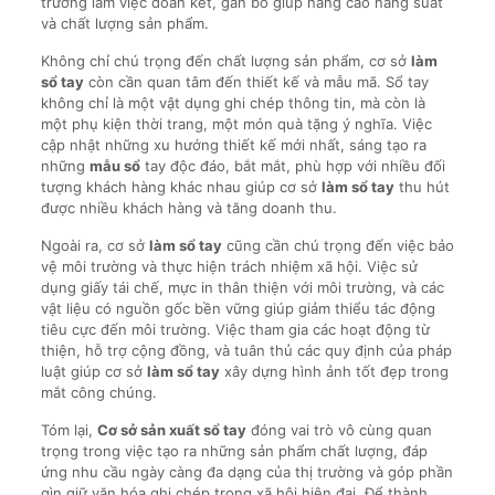
trường làm việc đoàn kết, gắn bó giúp nâng cao năng suất
và chất lượng sản phẩm.
Không chỉ chú trọng đến chất lượng sản phẩm, cơ sở
làm
sổ tay
còn cần quan tâm đến thiết kế và mẫu mã. Sổ tay
không chỉ là một vật dụng ghi chép thông tin, mà còn là
một phụ kiện thời trang, một món quà tặng ý nghĩa. Việc
cập nhật những xu hướng thiết kế mới nhất, sáng tạo ra
những
mẫu sổ
tay độc đáo, bắt mắt, phù hợp với nhiều đối
tượng khách hàng khác nhau giúp cơ sở
làm sổ tay
thu hút
được nhiều khách hàng và tăng doanh thu.
Ngoài ra, cơ sở
làm sổ tay
cũng cần chú trọng đến việc bảo
vệ môi trường và thực hiện trách nhiệm xã hội. Việc sử
dụng giấy tái chế, mực in thân thiện với môi trường, và các
vật liệu có nguồn gốc bền vững giúp giảm thiểu tác động
tiêu cực đến môi trường. Việc tham gia các hoạt động từ
thiện, hỗ trợ cộng đồng, và tuân thủ các quy định của pháp
luật giúp cơ sở
làm sổ tay
xây dựng hình ảnh tốt đẹp trong
mắt công chúng.
Tóm lại,
Cơ sở sản xuất sổ tay
đóng vai trò vô cùng quan
trọng trong việc tạo ra những sản phẩm chất lượng, đáp
ứng nhu cầu ngày càng đa dạng của thị trường và góp phần
gìn giữ văn hóa ghi chép trong xã hội hiện đại. Để thành