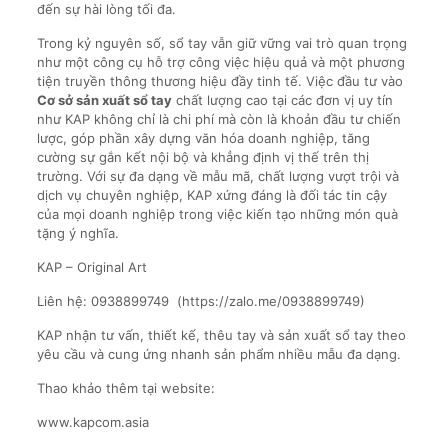
đến sự hài lòng tối đa.
Trong kỷ nguyên số, sổ tay vẫn giữ vững vai trò quan trọng
như một công cụ hỗ trợ công việc hiệu quả và một phương
tiện truyền thông thương hiệu đầy tinh tế. Việc đầu tư vào
Cơ sở sản xuất sổ tay
chất lượng cao tại các đơn vị uy tín
như KAP không chỉ là chi phí mà còn là khoản đầu tư chiến
lược, góp phần xây dựng văn hóa doanh nghiệp, tăng
cường sự gắn kết nội bộ và khẳng định vị thế trên thị
trường. Với sự đa dạng về mẫu mã, chất lượng vượt trội và
dịch vụ chuyên nghiệp, KAP xứng đáng là đối tác tin cậy
của mọi doanh nghiệp trong việc kiến tạo những món quà
tặng ý nghĩa.
KAP – Original Art
Liên hệ: 0938899749 (https://zalo.me/0938899749)
KAP nhận tư vấn, thiết kế, thêu tay và sản xuất sổ tay theo
yêu cầu và cung ứng nhanh sản phẩm nhiều mẫu đa dạng.
Thao khảo thêm tại website:
www.kapcom.asia