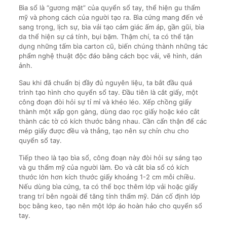
Bìa sổ là “gương mặt” của quyển sổ tay, thể hiện gu thẩm
mỹ và phong cách của người tạo ra. Bìa cứng mang đến vẻ
sang trọng, lịch sự, bìa vải tạo cảm giác ấm áp, gần gũi, bìa
da thể hiện sự cá tính, bụi bặm. Thậm chí, ta có thể tận
dụng những tấm bìa carton cũ, biến chúng thành những tác
phẩm nghệ thuật độc đáo bằng cách bọc vải, vẽ hình, dán
ảnh.
Sau khi đã chuẩn bị đầy đủ nguyên liệu, ta bắt đầu quá
trình tạo hình cho quyển sổ tay. Đầu tiên là cắt giấy, một
công đoạn đòi hỏi sự tỉ mỉ và khéo léo. Xếp chồng giấy
thành một xấp gọn gàng, dùng dao rọc giấy hoặc kéo cắt
thành các tờ có kích thước bằng nhau. Cần cẩn thận để các
mép giấy được đều và thẳng, tạo nên sự chỉn chu cho
quyển sổ tay.
Tiếp theo là tạo bìa sổ, công đoạn này đòi hỏi sự sáng tạo
và gu thẩm mỹ của người làm. Đo và cắt bìa sổ có kích
thước lớn hơn kích thước giấy khoảng 1-2 cm mỗi chiều.
Nếu dùng bìa cứng, ta có thể bọc thêm lớp vải hoặc giấy
trang trí bên ngoài để tăng tính thẩm mỹ. Dán cố định lớp
bọc bằng keo, tạo nên một lớp áo hoàn hảo cho quyển sổ
tay.