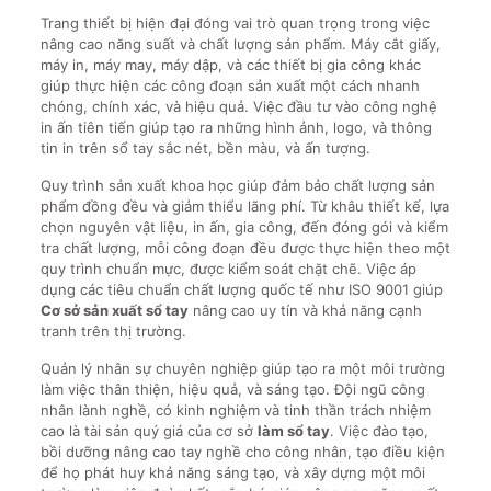
Trang thiết bị hiện đại đóng vai trò quan trọng trong việc
nâng cao năng suất và chất lượng sản phẩm. Máy cắt giấy,
máy in, máy may, máy dập, và các thiết bị gia công khác
giúp thực hiện các công đoạn sản xuất một cách nhanh
chóng, chính xác, và hiệu quả. Việc đầu tư vào công nghệ
in ấn tiên tiến giúp tạo ra những hình ảnh, logo, và thông
tin in trên sổ tay sắc nét, bền màu, và ấn tượng.
Quy trình sản xuất khoa học giúp đảm bảo chất lượng sản
phẩm đồng đều và giảm thiểu lãng phí. Từ khâu thiết kế, lựa
chọn nguyên vật liệu, in ấn, gia công, đến đóng gói và kiểm
tra chất lượng, mỗi công đoạn đều được thực hiện theo một
quy trình chuẩn mực, được kiểm soát chặt chẽ. Việc áp
dụng các tiêu chuẩn chất lượng quốc tế như ISO 9001 giúp
Cơ sở sản xuất sổ tay
nâng cao uy tín và khả năng cạnh
tranh trên thị trường.
Quản lý nhân sự chuyên nghiệp giúp tạo ra một môi trường
làm việc thân thiện, hiệu quả, và sáng tạo. Đội ngũ công
nhân lành nghề, có kinh nghiệm và tinh thần trách nhiệm
cao là tài sản quý giá của cơ sở
làm sổ tay
. Việc đào tạo,
bồi dưỡng nâng cao tay nghề cho công nhân, tạo điều kiện
để họ phát huy khả năng sáng tạo, và xây dựng một môi