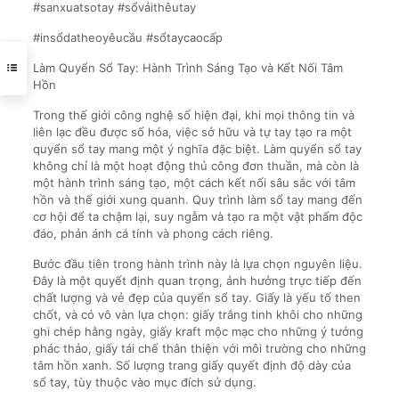
#sanxuatsotay #sổvảithêutay
#insổdatheoyêucầu #sổtaycaocấp
Làm Quyển Sổ Tay: Hành Trình Sáng Tạo và Kết Nối Tâm
Hồn
Trong thế giới công nghệ số hiện đại, khi mọi thông tin và
liên lạc đều được số hóa, việc sở hữu và tự tay tạo ra một
quyển sổ tay mang một ý nghĩa đặc biệt. Làm quyển sổ tay
không chỉ là một hoạt động thủ công đơn thuần, mà còn là
một hành trình sáng tạo, một cách kết nối sâu sắc với tâm
hồn và thế giới xung quanh. Quy trình làm sổ tay mang đến
cơ hội để ta chậm lại, suy ngẫm và tạo ra một vật phẩm độc
đáo, phản ánh cá tính và phong cách riêng.
Bước đầu tiên trong hành trình này là lựa chọn nguyên liệu.
Đây là một quyết định quan trọng, ảnh hưởng trực tiếp đến
chất lượng và vẻ đẹp của quyển sổ tay. Giấy là yếu tố then
chốt, và có vô vàn lựa chọn: giấy trắng tinh khôi cho những
ghi chép hằng ngày, giấy kraft mộc mạc cho những ý tưởng
phác thảo, giấy tái chế thân thiện với môi trường cho những
tâm hồn xanh. Số lượng trang giấy quyết định độ dày của
sổ tay, tùy thuộc vào mục đích sử dụng.