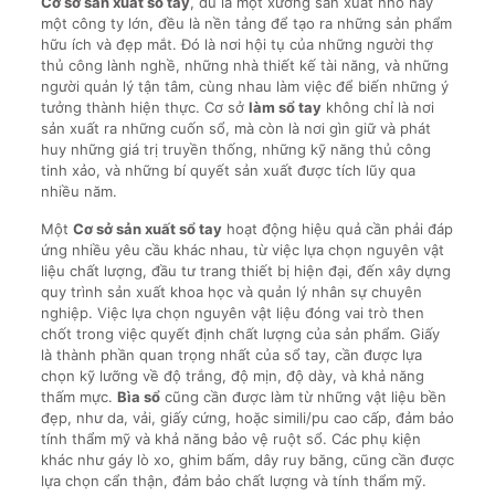
Cơ sở sản xuất sổ tay
, dù là một xưởng sản xuất nhỏ hay
một công ty lớn, đều là nền tảng để tạo ra những sản phẩm
hữu ích và đẹp mắt. Đó là nơi hội tụ của những người thợ
thủ công lành nghề, những nhà thiết kế tài năng, và những
người quản lý tận tâm, cùng nhau làm việc để biến những ý
tưởng thành hiện thực. Cơ sở
làm sổ tay
không chỉ là nơi
sản xuất ra những cuốn sổ, mà còn là nơi gìn giữ và phát
huy những giá trị truyền thống, những kỹ năng thủ công
tinh xảo, và những bí quyết sản xuất được tích lũy qua
nhiều năm.
Một
Cơ sở sản xuất sổ tay
hoạt động hiệu quả cần phải đáp
ứng nhiều yêu cầu khác nhau, từ việc lựa chọn nguyên vật
liệu chất lượng, đầu tư trang thiết bị hiện đại, đến xây dựng
quy trình sản xuất khoa học và quản lý nhân sự chuyên
nghiệp. Việc lựa chọn nguyên vật liệu đóng vai trò then
chốt trong việc quyết định chất lượng của sản phẩm. Giấy
là thành phần quan trọng nhất của sổ tay, cần được lựa
chọn kỹ lưỡng về độ trắng, độ mịn, độ dày, và khả năng
thấm mực.
Bìa sổ
cũng cần được làm từ những vật liệu bền
đẹp, như da, vải, giấy cứng, hoặc simili/pu cao cấp, đảm bảo
tính thẩm mỹ và khả năng bảo vệ ruột sổ. Các phụ kiện
khác như gáy lò xo, ghim bấm, dây ruy băng, cũng cần được
lựa chọn cẩn thận, đảm bảo chất lượng và tính thẩm mỹ.