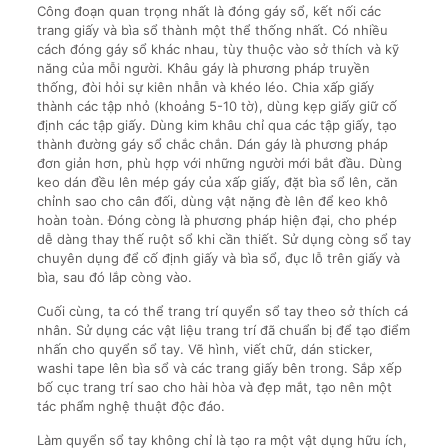
Công đoạn quan trọng nhất là đóng gáy sổ, kết nối các
trang giấy và bìa sổ thành một thể thống nhất. Có nhiều
cách đóng gáy sổ khác nhau, tùy thuộc vào sở thích và kỹ
năng của mỗi người. Khâu gáy là phương pháp truyền
thống, đòi hỏi sự kiên nhẫn và khéo léo. Chia xấp giấy
thành các tập nhỏ (khoảng 5-10 tờ), dùng kẹp giấy giữ cố
định các tập giấy. Dùng kim khâu chỉ qua các tập giấy, tạo
thành đường gáy sổ chắc chắn. Dán gáy là phương pháp
đơn giản hơn, phù hợp với những người mới bắt đầu. Dùng
keo dán đều lên mép gáy của xấp giấy, đặt bìa sổ lên, căn
chỉnh sao cho cân đối, dùng vật nặng đè lên để keo khô
hoàn toàn. Đóng còng là phương pháp hiện đại, cho phép
dễ dàng thay thế ruột sổ khi cần thiết. Sử dụng còng sổ tay
chuyên dụng để cố định giấy và bìa sổ, đục lỗ trên giấy và
bìa, sau đó lắp còng vào.
Cuối cùng, ta có thể trang trí quyển sổ tay theo sở thích cá
nhân. Sử dụng các vật liệu trang trí đã chuẩn bị để tạo điểm
nhấn cho quyển sổ tay. Vẽ hình, viết chữ, dán sticker,
washi tape lên bìa sổ và các trang giấy bên trong. Sắp xếp
bố cục trang trí sao cho hài hòa và đẹp mắt, tạo nên một
tác phẩm nghệ thuật độc đáo.
Làm quyển sổ tay không chỉ là tạo ra một vật dụng hữu ích,