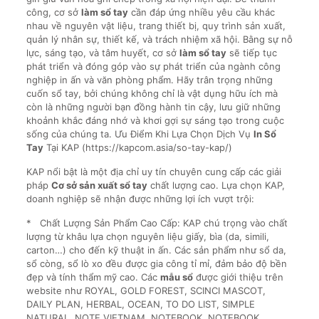
công, cơ sở
làm sổ tay
cần đáp ứng nhiều yêu cầu khác
nhau về nguyên vật liệu, trang thiết bị, quy trình sản xuất,
quản lý nhân sự, thiết kế, và trách nhiệm xã hội. Bằng sự nỗ
lực, sáng tạo, và tâm huyết, cơ sở
làm sổ tay
sẽ tiếp tục
phát triển và đóng góp vào sự phát triển của ngành công
nghiệp in ấn và văn phòng phẩm. Hãy trân trọng những
cuốn sổ tay, bởi chúng không chỉ là vật dụng hữu ích mà
còn là những người bạn đồng hành tin cậy, lưu giữ những
khoảnh khắc đáng nhớ và khơi gợi sự sáng tạo trong cuộc
sống của chúng ta. Ưu Điểm Khi Lựa Chọn Dịch Vụ
In Sổ
Tay
Tại KAP (https://kapcom.asia/so-tay-kap/)
KAP nổi bật là một địa chỉ uy tín chuyên cung cấp các giải
pháp
Cơ sở sản xuất sổ tay
chất lượng cao. Lựa chọn KAP,
doanh nghiệp sẽ nhận được những lợi ích vượt trội:
* Chất Lượng Sản Phẩm Cao Cấp: KAP chú trọng vào chất
lượng từ khâu lựa chọn nguyên liệu giấy, bìa (da, simili,
carton…) cho đến kỹ thuật in ấn. Các sản phẩm như sổ da,
sổ còng, sổ lò xo đều được gia công tỉ mỉ, đảm bảo độ bền
đẹp và tính thẩm mỹ cao. Các
mẫu sổ
được giới thiệu trên
website như ROYAL, GOLD FOREST, SCINCI MASCOT,
DAILY PLAN, HERBAL, OCEAN, TO DO LIST, SIMPLE
NATURAL, NOTE VIETNAM, NOTEBOOK, NOTEBOOK