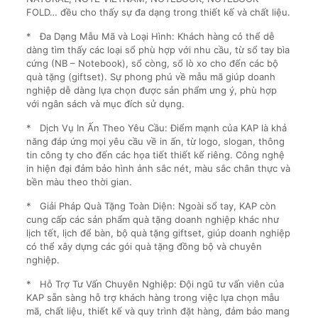
FOLD… đều cho thấy sự đa dạng trong thiết kế và chất liệu.
* Đa Dạng Mẫu Mã và Loại Hình: Khách hàng có thể dễ
dàng tìm thấy các loại sổ phù hợp với nhu cầu, từ sổ tay bìa
cứng (NB – Notebook), sổ còng, sổ lò xo cho đến các bộ
quà tặng (giftset). Sự phong phú về mẫu mã giúp doanh
nghiệp dễ dàng lựa chọn được sản phẩm ưng ý, phù hợp
với ngân sách và mục đích sử dụng.
* Dịch Vụ In Ấn Theo Yêu Cầu: Điểm mạnh của KAP là khả
năng đáp ứng mọi yêu cầu về in ấn, từ logo, slogan, thông
tin công ty cho đến các họa tiết thiết kế riêng. Công nghệ
in hiện đại đảm bảo hình ảnh sắc nét, màu sắc chân thực và
bền màu theo thời gian.
* Giải Pháp Quà Tặng Toàn Diện: Ngoài sổ tay, KAP còn
cung cấp các sản phẩm quà tặng doanh nghiệp khác như
lịch tết, lịch để bàn, bộ quà tặng giftset, giúp doanh nghiệp
có thể xây dựng các gói quà tặng đồng bộ và chuyên
nghiệp.
* Hỗ Trợ Tư Vấn Chuyên Nghiệp: Đội ngũ tư vấn viên của
KAP sẵn sàng hỗ trợ khách hàng trong việc lựa chọn mẫu
mã, chất liệu, thiết kế và quy trình đặt hàng, đảm bảo mang