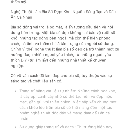
thẩm mỹ.
Nghệ Thuật Làm Bìa Sổ Đẹp: Khơi Nguồn Sáng Tạo và Dấu
Ấn Cá Nhân
Bìa sổ đóng vai trò là bộ mặt, là ấn tượng đầu tiên về nội
dung bên trong. Một bìa sổ đẹp không chỉ bảo vệ ruột sổ
khỏi những tác động bên ngoài mà còn thể hiện phong
cách, cá tính và thậm chí là tâm trạng của người sử dụng.
Chính vì thế, nghệ thuật làm bìa sổ đẹp đã trở thành một xu
hướng được nhiều người yêu thích, từ những người yêu
thích DIY (tự làm lấy) đến những nhà thiết kế chuyên
nghiệp.
Có vô vàn cách để làm đẹp cho bìa sổ, tùy thuộc vào sự
sáng tạo và chất liệu sẵn có.
Trang trí bằng vật liệu tự nhiên: Những cánh hoa khô,
lá cây ép, cành cây nhỏ có thể tạo nên vẻ đẹp mộc
mạc, gần gũi với thiên nhiên. Việc sắp xếp chúng một
cách khéo léo trên bìa sổ có thể mang đến một tác
phẩm nghệ thuật độc đáo và mang đậm dấu ấn cá
nhân.
Sử dụng giấy trang trí và decal: Thị trường hiện nay