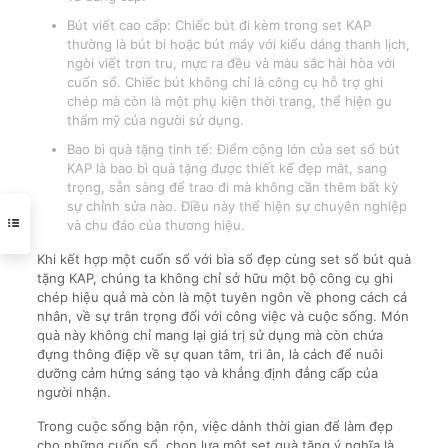
Bút viết cao cấp: Chiếc bút đi kèm trong set KAP
thường là bút bi hoặc bút máy với kiểu dáng thanh lịch,
ngòi viết trơn tru, mực ra đều và màu sắc hài hòa với
cuốn sổ. Chiếc bút không chỉ là công cụ hỗ trợ ghi
chép mà còn là một phụ kiện thời trang, thể hiện gu
thẩm mỹ của người sử dụng.
Bao bì quà tặng tinh tế: Điểm cộng lớn của set sổ bút
KAP là bao bì quà tặng được thiết kế đẹp mắt, sang
trọng, sẵn sàng để trao đi mà không cần thêm bất kỳ
sự chỉnh sửa nào. Điều này thể hiện sự chuyên nghiệp
và chu đáo của thương hiệu.
Khi kết hợp một cuốn sổ với bìa sổ đẹp cùng set sổ bút quà
tặng KAP, chúng ta không chỉ sở hữu một bộ công cụ ghi
chép hiệu quả mà còn là một tuyên ngôn về phong cách cá
nhân, về sự trân trọng đối với công việc và cuộc sống. Món
quà này không chỉ mang lại giá trị sử dụng mà còn chứa
đựng thông điệp về sự quan tâm, tri ân, là cách để nuôi
dưỡng cảm hứng sáng tạo và khẳng định đẳng cấp của
người nhận.
Trong cuộc sống bận rộn, việc dành thời gian để làm đẹp
cho những cuốn sổ, chọn lựa một set quà tặng ý nghĩa là