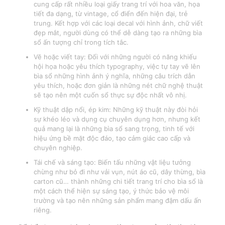
cung cấp rất nhiều loại giấy trang trí với hoa văn, họa
tiết đa dạng, từ vintage, cổ điển đến hiện đại, trẻ
trung. Kết hợp với các loại decal với hình ảnh, chữ viết
đẹp mắt, người dùng có thể dễ dàng tạo ra những bìa
sổ ấn tượng chỉ trong tích tắc.
Vẽ hoặc viết tay: Đối với những người có năng khiếu
hội họa hoặc yêu thích typography, việc tự tay vẽ lên
bìa sổ những hình ảnh ý nghĩa, những câu trích dẫn
yêu thích, hoặc đơn giản là những nét chữ nghệ thuật
sẽ tạo nên một cuốn sổ thực sự độc nhất vô nhị.
Kỹ thuật dập nổi, ép kim: Những kỹ thuật này đòi hỏi
sự khéo léo và dụng cụ chuyên dụng hơn, nhưng kết
quả mang lại là những bìa sổ sang trọng, tinh tế với
hiệu ứng bề mặt độc đáo, tạo cảm giác cao cấp và
chuyên nghiệp.
Tái chế và sáng tạo: Biến tấu những vật liệu tưởng
chừng như bỏ đi như vải vụn, nút áo cũ, dây thừng, bìa
carton cũ… thành những chi tiết trang trí cho bìa sổ là
một cách thể hiện sự sáng tạo, ý thức bảo vệ môi
trường và tạo nên những sản phẩm mang đậm dấu ấn
riêng.