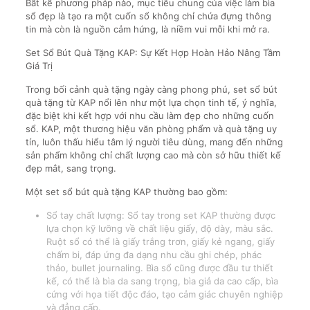
Bất kể phương pháp nào, mục tiêu chung của việc làm bìa
sổ đẹp là tạo ra một cuốn sổ không chỉ chứa đựng thông
tin mà còn là nguồn cảm hứng, là niềm vui mỗi khi mở ra.
Set Sổ Bút Quà Tặng KAP: Sự Kết Hợp Hoàn Hảo Nâng Tầm
Giá Trị
Trong bối cảnh quà tặng ngày càng phong phú, set sổ bút
quà tặng từ KAP nổi lên như một lựa chọn tinh tế, ý nghĩa,
đặc biệt khi kết hợp với nhu cầu làm đẹp cho những cuốn
sổ. KAP, một thương hiệu văn phòng phẩm và quà tặng uy
tín, luôn thấu hiểu tâm lý người tiêu dùng, mang đến những
sản phẩm không chỉ chất lượng cao mà còn sở hữu thiết kế
đẹp mắt, sang trọng.
Một set sổ bút quà tặng KAP thường bao gồm:
Sổ tay chất lượng: Sổ tay trong set KAP thường được
lựa chọn kỹ lưỡng về chất liệu giấy, độ dày, màu sắc.
Ruột sổ có thể là giấy trắng trơn, giấy kẻ ngang, giấy
chấm bi, đáp ứng đa dạng nhu cầu ghi chép, phác
thảo, bullet journaling. Bìa sổ cũng được đầu tư thiết
kế, có thể là bìa da sang trọng, bìa giả da cao cấp, bìa
cứng với họa tiết độc đáo, tạo cảm giác chuyên nghiệp
và đẳng cấp.