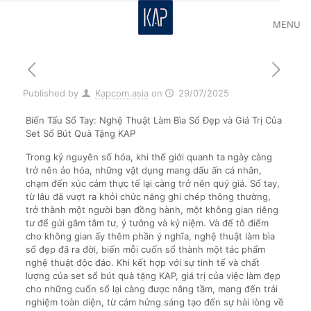
MENU
Published by
Kapcom.asia
on
29/07/2025
Biến Tấu Sổ Tay: Nghệ Thuật Làm Bìa Sổ Đẹp và Giá Trị Của
Set Sổ Bút Quà Tặng KAP
Trong kỷ nguyên số hóa, khi thế giới quanh ta ngày càng
trở nên ảo hóa, những vật dụng mang dấu ấn cá nhân,
chạm đến xúc cảm thực tế lại càng trở nên quý giá. Sổ tay,
từ lâu đã vượt ra khỏi chức năng ghi chép thông thường,
trở thành một người bạn đồng hành, một không gian riêng
tư để gửi gắm tâm tư, ý tưởng và kỷ niệm. Và để tô điểm
cho không gian ấy thêm phần ý nghĩa, nghệ thuật làm bìa
sổ đẹp đã ra đời, biến mỗi cuốn sổ thành một tác phẩm
nghệ thuật độc đáo. Khi kết hợp với sự tinh tế và chất
lượng của set sổ bút quà tặng KAP, giá trị của việc làm đẹp
cho những cuốn sổ lại càng được nâng tầm, mang đến trải
nghiệm toàn diện, từ cảm hứng sáng tạo đến sự hài lòng về