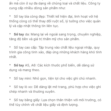
ấn mà còn ở sự đa dạng về chủng loại và chất liệu. Công ty
cung cấp nhiều dòng sản phẩm như:
* Sổ tay bìa còng đẹp: Thiết kế hiện đại, linh hoạt với hệ
thống còng có thể thay đổi ruột sổ, lý tưởng cho việc quản
lý và cập nhật thông tin liên tục.
*
Sổ tay
da: Mang lại vẻ ngoài sang trọng, chuyên nghiệp,
tăng độ bền và giá trị thẩm mỹ cho sản phẩm.
* Sổ tay cao cấp: Tập trung vào chất liệu ngoại nhập, quy
trình gia công tinh xảo, đáp ứng những khách hàng khó tính
nhất.
*
Sổ tay
A5, A6: Các kích thước phổ biến, dễ dàng sử
dụng và mang theo.
* Sổ tay mini: Nhỏ gọn, tiện lợi cho việc ghi chú nhanh.
* Sổ tay lò xo: Dễ dàng lật mở trang, phù hợp cho việc ghi
chép nhanh và thường xuyên.
* Sổ tay bằng giấy: Lựa chọn thân thiện với môi trường, có
thể tùy chỉnh về chất liệu giấy và định lượng.