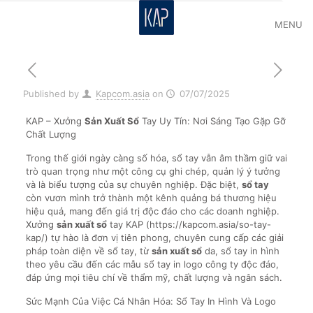
MENU
Published by
Kapcom.asia
on
07/07/2025
KAP – Xưởng
Sản Xuất Sổ
Tay Uy Tín: Nơi Sáng Tạo Gặp Gỡ
Chất Lượng
Trong thế giới ngày càng số hóa, sổ tay vẫn âm thầm giữ vai
trò quan trọng như một công cụ ghi chép, quản lý ý tưởng
và là biểu tượng của sự chuyên nghiệp. Đặc biệt,
sổ tay
còn vươn mình trở thành một kênh quảng bá thương hiệu
hiệu quả, mang đến giá trị độc đáo cho các doanh nghiệp.
Xưởng
sản xuất sổ
tay KAP (https://kapcom.asia/so-tay-
kap/) tự hào là đơn vị tiên phong, chuyên cung cấp các giải
pháp toàn diện về sổ tay, từ
sản xuất sổ
da, sổ tay in hình
theo yêu cầu đến các mẫu sổ tay in logo công ty độc đáo,
đáp ứng mọi tiêu chí về thẩm mỹ, chất lượng và ngân sách.
Sức Mạnh Của Việc Cá Nhân Hóa: Sổ Tay In Hình Và Logo