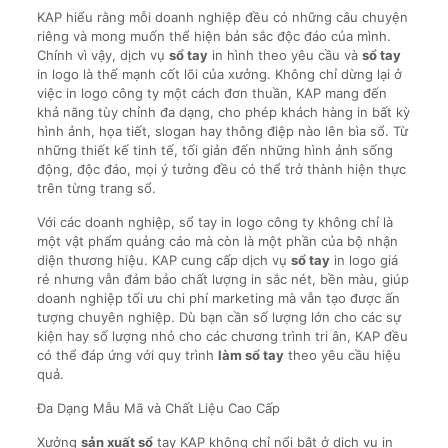
KAP hiểu rằng mỗi doanh nghiệp đều có những câu chuyện
riêng và mong muốn thể hiện bản sắc độc đáo của mình.
Chính vì vậy, dịch vụ
sổ tay
in hình theo yêu cầu và
sổ tay
in logo là thế mạnh cốt lõi của xưởng. Không chỉ dừng lại ở
việc in logo công ty một cách đơn thuần, KAP mang đến
khả năng tùy chỉnh đa dạng, cho phép khách hàng in bất kỳ
hình ảnh, họa tiết, slogan hay thông điệp nào lên bìa sổ. Từ
những thiết kế tinh tế, tối giản đến những hình ảnh sống
động, độc đáo, mọi ý tưởng đều có thể trở thành hiện thực
trên từng trang sổ.
Với các doanh nghiệp, sổ tay in logo công ty không chỉ là
một vật phẩm quảng cáo mà còn là một phần của bộ nhận
diện thương hiệu. KAP cung cấp dịch vụ
sổ tay
in logo giá
rẻ nhưng vẫn đảm bảo chất lượng in sắc nét, bền màu, giúp
doanh nghiệp tối ưu chi phí marketing mà vẫn tạo được ấn
tượng chuyên nghiệp. Dù bạn cần số lượng lớn cho các sự
kiện hay số lượng nhỏ cho các chương trình tri ân, KAP đều
có thể đáp ứng với quy trình
làm sổ tay
theo yêu cầu hiệu
quả.
Đa Dạng Mẫu Mã và Chất Liệu Cao Cấp
Xưởng
sản xuất sổ
tay KAP không chỉ nổi bật ở dịch vụ in