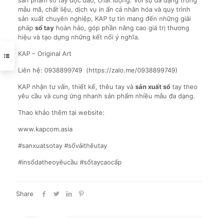
sản phẩm sổ tay độc đáo, chất lượng. Với sự đa dạng trong
mẫu mã, chất liệu, dịch vụ in ấn cá nhân hóa và quy trình
sản xuất chuyên nghiệp, KAP tự tin mang đến những giải
pháp
sổ tay
hoàn hảo, góp phần nâng cao giá trị thương
hiệu và tạo dựng những kết nối ý nghĩa.
KAP – Original Art
Liên hệ: 0938899749 (https://zalo.me/0938899749)
KAP nhận tư vấn, thiết kế, thêu tay và
sản xuất sổ
tay theo
yêu cầu và cung ứng nhanh sản phẩm nhiều mẫu đa dạng.
Thao khảo thêm tại website:
www.kapcom.asia
#sanxuatsotay #sổvảithêutay
#insổdatheoyêucầu #sổtaycaocấp
Share