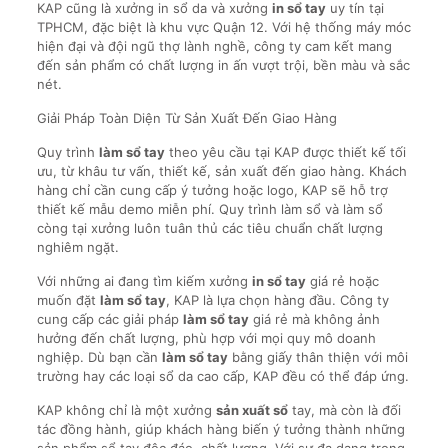
KAP cũng là xưởng in sổ da và xưởng
in sổ tay
uy tín tại
TPHCM, đặc biệt là khu vực Quận 12. Với hệ thống máy móc
hiện đại và đội ngũ thợ lành nghề, công ty cam kết mang
đến sản phẩm có chất lượng in ấn vượt trội, bền màu và sắc
nét.
Giải Pháp Toàn Diện Từ Sản Xuất Đến Giao Hàng
Quy trình
làm sổ tay
theo yêu cầu tại KAP được thiết kế tối
ưu, từ khâu tư vấn, thiết kế, sản xuất đến giao hàng. Khách
hàng chỉ cần cung cấp ý tưởng hoặc logo, KAP sẽ hỗ trợ
thiết kế mẫu demo miễn phí. Quy trình làm sổ và làm sổ
còng tại xưởng luôn tuân thủ các tiêu chuẩn chất lượng
nghiêm ngặt.
Với những ai đang tìm kiếm xưởng
in sổ tay
giá rẻ hoặc
muốn đặt
làm sổ tay
, KAP là lựa chọn hàng đầu. Công ty
cung cấp các giải pháp
làm sổ tay
giá rẻ mà không ảnh
hưởng đến chất lượng, phù hợp với mọi quy mô doanh
nghiệp. Dù bạn cần
làm sổ tay
bằng giấy thân thiện với môi
trường hay các loại sổ da cao cấp, KAP đều có thể đáp ứng.
KAP không chỉ là một xưởng
sản xuất sổ
tay, mà còn là đối
tác đồng hành, giúp khách hàng biến ý tưởng thành những