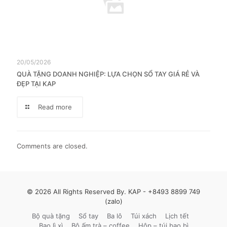
20/05/2026
QUÀ TẶNG DOANH NGHIỆP: LỰA CHỌN SỔ TAY GIÁ RẺ VÀ
ĐẸP TẠI KAP
Read more
Comments are closed.
© 2026 All Rights Reserved By. KAP -
+8493 8899 749
(zalo)
Bộ quà tặng
Sổ tay
Ba lô
Túi xách
Lịch tết
Bao lì xì
Bộ ấm trà – coffee
Hộp – túi bao bì