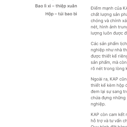
Bao lì xì – thiệp xuân
Điểm mạnh của KAP
Hộp – túi bao bì
chất lượng sản ph
chóng và chính xá
nét, hình ảnh trun
lượng luôn được đ
Các sản phẩm lịch
nghiệp như nhà th
được thiết kế riên
sản phẩm, mà còn 
rõ nét trong lòng
Ngoài ra, KAP cũng
thiết kế kèm hộp 
đem lại sự sang tr
chứa đựng những v
nghiệp.
KAP còn cam kết m
hỗ trợ và tư vấn 
Quy trình đặt hàng