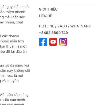
 công ty kiểm soát
GIỚI THIỆU
oàn thiện nhanh
LIÊN HỆ
àng màu sắc sắc
hay nhiều, chất
HOTLINE / ZALO / WHATSAPP
+8493 8899 749
i các doanh
những mẫu lịch
 đơn thuần là một
ệp để lại dấu ấn
bàn gỗ đa năng với
phẩm này không chỉ
ian, vừa là nơi
g và chuyên
KAP luôn sẵn sàng
hu cầu của mình.
ối đa cho doanh