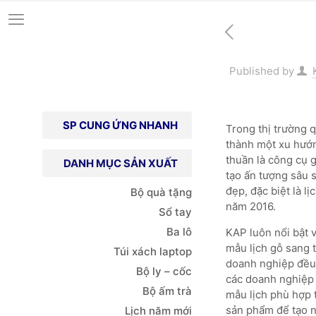
Published by
SP CUNG ỨNG NHANH
Trong thị trường 
thành một xu hướ
thuần là công cụ g
DANH MỤC SẢN XUẤT
tạo ấn tượng sâu s
đẹp, đặc biệt là l
Bộ quà tặng
năm 2016.
Sổ tay
Ba lô
KAP luôn nổi bật 
mẫu lịch gỗ sang 
Túi xách
laptop
doanh nghiệp đều 
Bộ ly – cốc
các doanh nghiệp 
Bộ ấm trà
mẫu lịch phù hợp 
sản phẩm để tạo n
Lịch năm mới