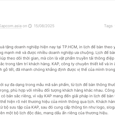
Kapcom.asia
on
15/08/2025
Tags
quà tặng doanh nghiệp hiện nay tại TP.HCM, in lịch để bàn theo 
ng mạnh mẽ và được nhiều doanh nghiệp ưa chuộng. Lịch để bà
iúp theo dõi thời gian, mà còn là vật phẩm truyền tải thông điệ
ắc trong tâm trí khách hàng. KAP, công ty chuyên thiết kế và in 
ịch gỗ tết, đã nhanh chóng khẳng định được vị thế của mình trong
với sự đa dạng trong mẫu mã sản phẩm, từ lịch để bàn thông th
trọng, phù hợp với nhiều đối tượng khách hàng khác nhau. Công 
có bản sắc riêng, vì vậy KAP mang đến giải pháp in lịch để bàn 
thể hiện rõ nét thương hiệu của mình thông qua lịch. Khách hàn
từ bộ sưu tập của KAP, sau đó cung cấp thông tin như logo, slog
ên một bộ lịch độc đáo, mang dấu ấn riêng của thương hiệu.