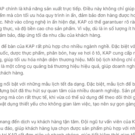
 chính là khả năng sản xuất trực tiếp. Điều này không chỉ giúp
ẩm mà còn tối ưu hóa quy trình in ấn, đảm bảo đơn hàng được h
c. Nhờ vào công nghệ in ấn hiện đại, KAP có thể garantuer rõ r
g thực, và độ bền cao cho sản phẩm. Vì vậy, dù là in số lượng ít 
ảm bảo, đáp ứng tối đa nhu cầu của khách hàng.
 để bàn của KAP rất phù hợp cho nhiều ngành nghề. Đặc biệt vớ
uốc, dược thực phẩm, phân bón, hay xe hơi ô tô, KAP cung cấp 
g, giúp tối ưu hóa nhận diện thương hiệu. Mỗi bộ lịch không chỉ
là một công cụ quảng bá thương hiệu hiệu quả, giúp doanh nghi
 khách hàng.
 nổi bật với những mẫu lịch tết đa dạng. Đặc biệt, mẫu lịch để 
đựng bút đã thu hút sự quan tâm của nhiều doanh nghiệp. Sản 
ọng mà còn rất thực tế, khi vừa có thể sử dụng để theo dõi thời g
ật dụng thiết yếu cho không gian làm việc, tạo nên sự gọn gàn
ang đến dịch vụ khách hàng tận tâm. Đội ngũ tư vấn viên của 
chu đáo, giúp khách hàng lựa chọn được sản phẩm phù hợp với n
 tại KAP rất đơn giản và nhanh chóng, giúp tiết kiệm thời gian t