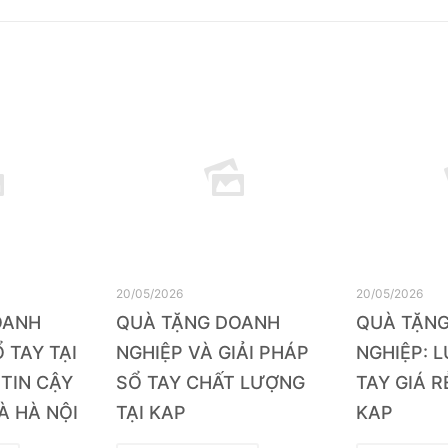
20/05/2026
20/05/2026
OANH
QUÀ TẶNG DOANH
QUÀ TẶN
 TAY TẠI
NGHIỆP VÀ GIẢI PHÁP
NGHIỆP: 
 TIN CẬY
SỔ TAY CHẤT LƯỢNG
TAY GIÁ R
À HÀ NỘI
TẠI KAP
KAP