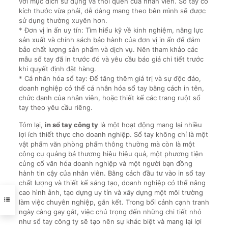
với mục đích sử dụng và thói quen của nhân viên. Sổ tay có
kích thước vừa phải, dễ dàng mang theo bên mình sẽ được
sử dụng thường xuyên hơn.
* Đơn vị in ấn uy tín: Tìm hiểu kỹ về kinh nghiệm, năng lực
sản xuất và chính sách bảo hành của đơn vị in ấn để đảm
bảo chất lượng sản phẩm và dịch vụ. Nên tham khảo các
mẫu sổ tay đã in trước đó và yêu cầu báo giá chi tiết trước
khi quyết định đặt hàng.
* Cá nhân hóa sổ tay: Để tăng thêm giá trị và sự độc đáo,
doanh nghiệp có thể cá nhân hóa sổ tay bằng cách in tên,
chức danh của nhân viên, hoặc thiết kế các trang ruột sổ
tay theo yêu cầu riêng.
Tóm lại,
in sổ tay công ty
là một hoạt động mang lại nhiều
lợi ích thiết thực cho doanh nghiệp. Sổ tay không chỉ là một
vật phẩm văn phòng phẩm thông thường mà còn là một
công cụ quảng bá thương hiệu hiệu quả, một phương tiện
củng cố văn hóa doanh nghiệp và một người bạn đồng
hành tin cậy của nhân viên. Bằng cách đầu tư vào in sổ tay
chất lượng và thiết kế sáng tạo, doanh nghiệp có thể nâng
cao hình ảnh, tạo dựng uy tín và xây dựng một môi trường
làm việc chuyên nghiệp, gắn kết. Trong bối cảnh cạnh tranh
ngày càng gay gắt, việc chú trọng đến những chi tiết nhỏ
như sổ tay công ty sẽ tạo nên sự khác biệt và mang lại lợi