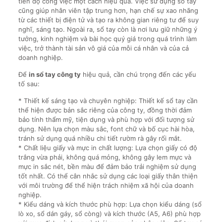
tiến độ công việc một cách hiệu quả. Việc sử dụng sổ tay
cũng giúp nhân viên tập trung hơn, hạn chế sự xao nhãng
từ các thiết bị điện tử và tạo ra không gian riêng tư để suy
nghĩ, sáng tạo. Ngoài ra, sổ tay còn là nơi lưu giữ những ý
tưởng, kinh nghiệm và bài học quý giá trong quá trình làm
việc, trở thành tài sản vô giá của mỗi cá nhân và của cả
doanh nghiệp.
Để
in sổ tay công ty
hiệu quả, cần chú trọng đến các yếu
tố sau:
* Thiết kế sáng tạo và chuyên nghiệp: Thiết kế sổ tay cần
thể hiện được bản sắc riêng của công ty, đồng thời đảm
bảo tính thẩm mỹ, tiện dụng và phù hợp với đối tượng sử
dụng. Nên lựa chọn màu sắc, font chữ và bố cục hài hòa,
tránh sử dụng quá nhiều chi tiết rườm rà gây rối mắt.
* Chất liệu giấy và mực in chất lượng: Lựa chọn giấy có độ
trắng vừa phải, không quá mỏng, không gây lem mực và
mực in sắc nét, bền màu để đảm bảo trải nghiệm sử dụng
tốt nhất. Có thể cân nhắc sử dụng các loại giấy thân thiện
với môi trường để thể hiện trách nhiệm xã hội của doanh
nghiệp.
* Kiểu dáng và kích thước phù hợp: Lựa chọn kiểu dáng (sổ
lò xo, sổ dán gáy, sổ còng) và kích thước (A5, A6) phù hợp