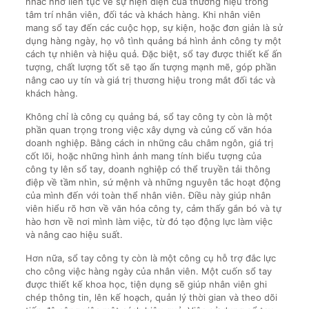
nhắc nhở liên tục về sự hiện diện của thương hiệu trong
tâm trí nhân viên, đối tác và khách hàng. Khi nhân viên
mang sổ tay đến các cuộc họp, sự kiện, hoặc đơn giản là sử
dụng hàng ngày, họ vô tình quảng bá hình ảnh công ty một
cách tự nhiên và hiệu quả. Đặc biệt, sổ tay được thiết kế ấn
tượng, chất lượng tốt sẽ tạo ấn tượng mạnh mẽ, góp phần
nâng cao uy tín và giá trị thương hiệu trong mắt đối tác và
khách hàng.
Không chỉ là công cụ quảng bá, sổ tay công ty còn là một
phần quan trọng trong việc xây dựng và củng cố văn hóa
doanh nghiệp. Bằng cách in những câu châm ngôn, giá trị
cốt lõi, hoặc những hình ảnh mang tính biểu tượng của
công ty lên sổ tay, doanh nghiệp có thể truyền tải thông
điệp về tầm nhìn, sứ mệnh và những nguyên tắc hoạt động
của mình đến với toàn thể nhân viên. Điều này giúp nhân
viên hiểu rõ hơn về văn hóa công ty, cảm thấy gắn bó và tự
hào hơn về nơi mình làm việc, từ đó tạo động lực làm việc
và nâng cao hiệu suất.
Hơn nữa, sổ tay công ty còn là một công cụ hỗ trợ đắc lực
cho công việc hàng ngày của nhân viên. Một cuốn sổ tay
được thiết kế khoa học, tiện dụng sẽ giúp nhân viên ghi
chép thông tin, lên kế hoạch, quản lý thời gian và theo dõi