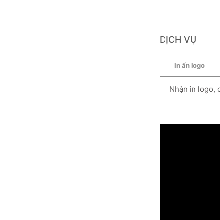
DỊCH VỤ
In ấn logo
Nhận in logo, 