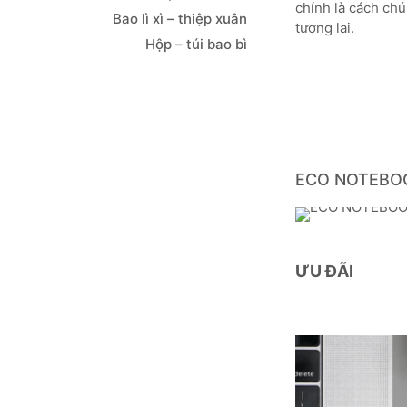
chính là cách chú
Bao lì xì – thiệp xuân
tương lai.
Hộp – túi bao bì
ECO NOTEBOO
ƯU ĐÃI