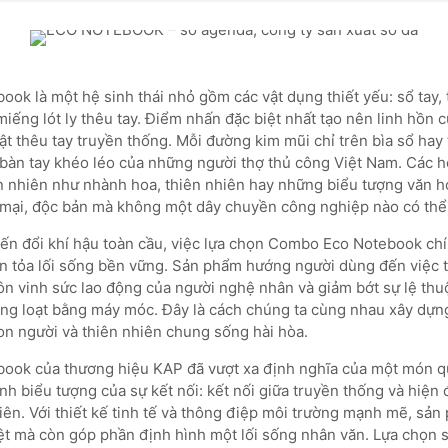
k là một hệ sinh thái nhỏ gồm các vật dụng thiết yếu: sổ tay, tú
miếng lót ly thêu tay. Điểm nhấn đặc biệt nhất tạo nên linh hồn
ật thêu tay truyền thống. Mỗi đường kim mũi chỉ trên bìa sổ hay 
 bàn tay khéo léo của những người thợ thủ công Việt Nam. Các h
n nhiên như nhành hoa, thiên nhiên hay những biểu tượng văn hó
ại, độc bản mà không một dây chuyền công nghiệp nào có thể
iến đổi khí hậu toàn cầu, việc lựa chọn Combo Eco Notebook ch
an tỏa lối sống bền vững. Sản phẩm hướng người dùng đến việc 
 tôn vinh sức lao động của người nghệ nhân và giảm bớt sự lệ thu
ng loạt bằng máy móc. Đây là cách chúng ta cùng nhau xây dựng
on người và thiên nhiên chung sống hài hòa.
ok của thương hiệu KAP đã vượt xa định nghĩa của một món q
nh biểu tượng của sự kết nối: kết nối giữa truyền thống và hiện 
iên. Với thiết kế tinh tế và thông điệp môi trường mạnh mẽ, sả
Việt mà còn góp phần định hình một lối sống nhân văn. Lựa chọn