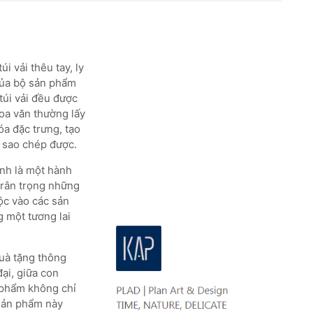
i vải thêu tay, ly
 của bộ sản phẩm
túi vải đều được
oa văn thường lấy
a đặc trưng, tạo
 sao chép được.
ính là một hành
trân trọng những
ộc vào các sản
 một tương lai
uà tặng thông
đại, giữa con
n phẩm không chỉ
 sản phẩm này