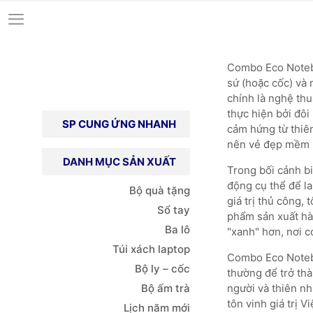
Combo Eco Noteboo
sứ (hoặc cốc) và 
chính là nghệ thu
thực hiện bởi đôi
SP CUNG ỨNG NHANH
cảm hứng từ thiê
nên vẻ đẹp mềm m
DANH MỤC SẢN XUẤT
Trong bối cảnh b
động cụ thể để l
Bộ quà tặng
giá trị thủ công,
Sổ tay
phẩm sản xuất hà
Ba lô
"xanh" hơn, nơi c
Túi xách
laptop
Combo Eco Notebo
Bộ ly – cốc
thường để trở thà
Bộ ấm trà
người và thiên nh
tôn vinh giá trị 
Lịch năm mới