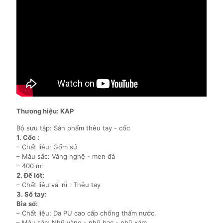
Thương hiệu: KAP
Bộ sưu tập: Sản phẩm thêu tay - cốc
1. Cốc :
– Chất liệu: Gốm sứ
– Màu sắc: Vàng nghệ - men đá
– 400 ml
2. Đế lót:
– Chất liệu vải nỉ : Thêu tay
3. Sổ tay:
Bìa sổ:
– Chất liệu: Da PU cao cấp chống thấm nước.
– Màu sắc: Nhũ vàng - nhũ bạc - nhũ xám