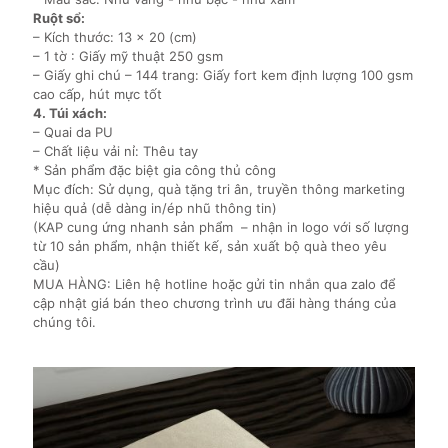
Ruột sổ:
– Kích thước: 13 x 20 (cm)
– 1 tờ : Giấy mỹ thuật 250 gsm
– Giấy ghi chú – 144 trang: Giấy fort kem định lượng 100 gsm
cao cấp, hút mực tốt
4. Túi xách:
– Quai da PU
– Chất liệu vải nỉ: Thêu tay
* Sản phẩm đặc biệt gia công thủ công
Mục đích: Sử dụng, quà tặng tri ân, truyền thông marketing
hiệu quả (dễ dàng in/ép nhũ thông tin)
(KAP cung ứng nhanh sản phẩm – nhận in logo với số lượng
từ 10 sản phẩm, nhận thiết kế, sản xuất bộ quà theo yêu
cầu)
MUA HÀNG: Liên hệ hotline hoặc gửi tin nhắn qua zalo để
cập nhật giá bán theo chương trình ưu đãi hàng tháng của
chúng tôi.