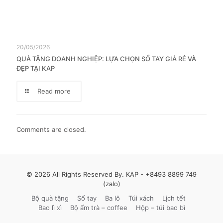
20/05/2026
QUÀ TẶNG DOANH NGHIỆP: LỰA CHỌN SỔ TAY GIÁ RẺ VÀ
ĐẸP TẠI KAP
Read more
Comments are closed.
© 2026 All Rights Reserved By. KAP -
+8493 8899 749
(zalo)
Bộ quà tặng
Sổ tay
Ba lô
Túi xách
Lịch tết
Bao lì xì
Bộ ấm trà – coffee
Hộp – túi bao bì