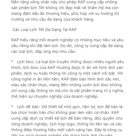
Nền tảng vững chắc này cho phép KAP cung cấp những
sản phẩm lịch Tết không chỉ đẹp mắt về thẩm mỹ mà còn
mang đậm dấu ấn thương hiệu, phù hợp với xu hướng thị
trường và nhu cầu đa dạng của khách hàng.
Các Loại Lịch Tết Đa Dạng Tại KAP
KAP hiểu rằng mỗi doanh nghiệp có những mục tiêu và yêu
cầu riêng khi đặt làm lịch. Do đó, công ty cung cấp đa dạng
các loại lịch, đáp ứng mọi nhu cầu:
* Lịch bloc: Là loại lịch truyền thống được nhiều người yêu
thích, lịch bloc của KAP thường được in ấn với hình ảnh sản
phẩm, dịch vụ hoặc thông tin công ty một cách nổi bật. Với
công nghệ in ấn tiên tiến, KAP đảm bảo hình ảnh sắc nét,
màu sắc chân thực, mang đến những cuốn lịch bloc không
chỉ cung cấp thông tin mà còn là vật phẩm trang trí ý nghĩa,
thể hiện sự chuyên nghiệp của doanh nghiệp.
* Lịch để bàn: Với thiết kế nhỏ gọn, tiện lợi, lịch để bàn là
lựa chọn hoàn hảo cho không gian làm việc cá nhân. KAP
cung cấp dịch vụ thiết kế lịch để bàn riêng, độc quyền cho
từng doanh nghiệp, tích hợp logo, thông tin liên lạc và các
thông điệp thương hiệu một cách sáng tạo. Đây là công cụ
đắc lực giúp doanh nghiệp xây dựng hình ảnh chuyên