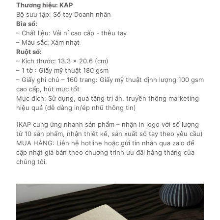
Thương hiệu: KAP
Bộ sưu tập: Sổ tay Doanh nhân
Bìa sổ:
– Chất liệu: Vải nỉ cao cấp - thêu tay
– Màu sắc: Xám nhạt
Ruột sổ:
– Kích thước: 13.3 x 20.6 (cm)
– 1 tờ : Giấy mỹ thuật 180 gsm
– Giấy ghi chú – 160 trang: Giấy mỹ thuật định lượng 100 gsm
cao cấp, hút mực tốt
Mục đích: Sử dụng, quà tặng tri ân, truyền thông marketing
hiệu quả (dễ dàng in/ép nhũ thông tin)
(KAP cung ứng nhanh sản phẩm – nhận in logo với số lượng
từ 10 sản phẩm, nhận thiết kế, sản xuất sổ tay theo yêu cầu)
MUA HÀNG: Liên hệ hotline hoặc gửi tin nhắn qua zalo để
cập nhật giá bán theo chương trình ưu đãi hàng tháng của
chúng tôi.