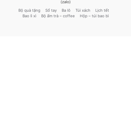
(zalo)
Bộ quà tặng
Sổ tay
Ba lô
Túi xách
Lịch tết
Bao lì xì
Bộ ấm trà – coffee
Hộp – túi bao bì