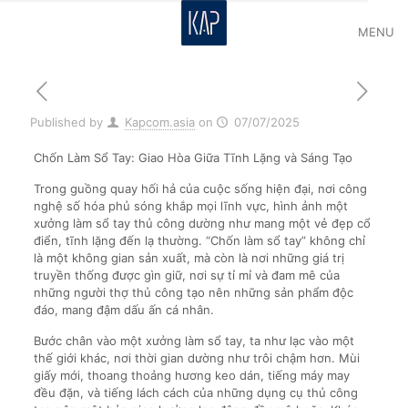
MENU
Published by
Kapcom.asia
on
07/07/2025
Chốn Làm Sổ Tay: Giao Hòa Giữa Tĩnh Lặng và Sáng Tạo
Trong guồng quay hối hả của cuộc sống hiện đại, nơi công
nghệ số hóa phủ sóng khắp mọi lĩnh vực, hình ảnh một
xưởng làm sổ tay thủ công dường như mang một vẻ đẹp cổ
điển, tĩnh lặng đến lạ thường. “Chốn làm sổ tay” không chỉ
là một không gian sản xuất, mà còn là nơi những giá trị
truyền thống được gìn giữ, nơi sự tỉ mỉ và đam mê của
những người thợ thủ công tạo nên những sản phẩm độc
đáo, mang đậm dấu ấn cá nhân.
Bước chân vào một xưởng làm sổ tay, ta như lạc vào một
thế giới khác, nơi thời gian dường như trôi chậm hơn. Mùi
giấy mới, thoang thoảng hương keo dán, tiếng máy may
đều đặn, và tiếng lách cách của những dụng cụ thủ công