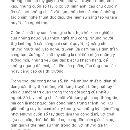
những cuốn sổ tay giấy dó với hoa văn truyền thống tinh
xảo, những cuốn sổ tay lò xo với hình ảnh, câu chữ được in
ấn sắc nét không chỉ là vật dụng hữu ích mà còn là những
tác phẩm nghệ thuật độc đáo, thể hiện sự sáng tạo và tâm
huyết của người thợ.
Chốn làm sổ tay còn là nơi giao lưu, học hỏi kinh nghiệm
của những người yêu thích nghề thủ công. Những người
thợ lành nghề sẵn sàng chia sẻ bí quyết, kỹ năng cho
những người mới vào nghề, truyền lửa đam mê và tinh thần
sáng tạo. Xưởng làm sổ tay cũng là nơi tiếp nhận những ý
tưởng mới, những yêu cầu đặc biệt từ khách hàng, để
không ngừng đổi mới, cải tiến sản phẩm, đáp ứng nhu cầu
ngày càng cao của thị trường.
Trong thời đại công nghệ số, khi mà những thiết bị điện tử
đang dần thay thế những vật dụng truyền thống, sổ tay
vẫn giữ một vị trí quan trọng trong đời sống của nhiều
người. Sổ tay không chỉ là một vật dụng ghi chép thông tin,
mà còn là một người bạn đồng hành trung thành, nơi lưu
giữ những suy tư, cảm xúc, ý tưởng, và những kỷ niệm đáng
nhớ. Những cuốn sổ tay được làm thủ công tỉ mỉ, với chất
liệu cao cấp, thiết kế độc đáo, mang đến cảm giác ấm áp,
gần gũi và thể hiện sự trân trọng đối với những giá trị