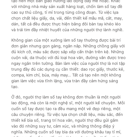
tạo nên một bản giao hưởng lao động đầy mê hoặc. Khác
với những nhà máy sản xuất hàng loạt, chốn làm sổ tay đề
cao sự thủ công, tỉ mỉ trong từng công đoạn. Từ việc lựa
chọn chất liệu giấy, da, vải, đến thiết kế mẫu mã, cắt, may,
dán, tất cả đều được thực hiện bằng đôi bàn tay khéo léo
và trái tim đầy nhiệt huyết của những người thợ lành nghề.
Không gian của một xưởng làm sổ tay thường được bài trí
đơn giản nhưng gọn gàng, ngăn nắp. Những chồng giấy với
đủ kích cỡ, màu sắc được sắp xếp cẩn thận trên kệ. Những
cuộn vải, da thuộc với đủ loại hoa văn, đường vân được treo
ngay ngắn trên tường. Bàn làm việc của người thợ là nơi tập
trung đầy đủ các dụng cụ cần thiết: dao rọc giấy, thước kẻ,
compa, kim chỉ, búa, máy may… Tất cả tạo nên một không
gian làm việc vừa tĩnh lặng, vừa tràn đầy cảm hứng sáng
tạo.
Ở đó, người thợ làm sổ tay không đơn thuần là một người
lao động, mà còn là một nghệ sĩ, một người kể chuyện. Mỗi
cuốn sổ tay được tạo ra đều mang một vẻ đẹp riêng, một
câu chuyện riêng. Từ việc lựa chọn chất liệu, màu sắc, đến
thiết kế bìa sổ, trang trí hoa văn, người thợ đều gửi gắm
vào đó những suy tư, cảm xúc, và những thông điệp ý
nghĩa. Những cuốn sổ tay bìa da với đường khâu tay tỉ mỉ,