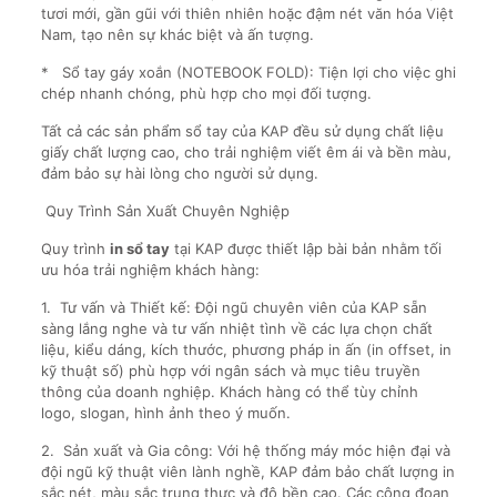
tươi mới, gần gũi với thiên nhiên hoặc đậm nét văn hóa Việt
Nam, tạo nên sự khác biệt và ấn tượng.
* Sổ tay gáy xoắn (NOTEBOOK FOLD): Tiện lợi cho việc ghi
chép nhanh chóng, phù hợp cho mọi đối tượng.
Tất cả các sản phẩm sổ tay của KAP đều sử dụng chất liệu
giấy chất lượng cao, cho trải nghiệm viết êm ái và bền màu,
đảm bảo sự hài lòng cho người sử dụng.
Quy Trình Sản Xuất Chuyên Nghiệp
Quy trình
in sổ tay
tại KAP được thiết lập bài bản nhằm tối
ưu hóa trải nghiệm khách hàng:
1. Tư vấn và Thiết kế: Đội ngũ chuyên viên của KAP sẵn
sàng lắng nghe và tư vấn nhiệt tình về các lựa chọn chất
liệu, kiểu dáng, kích thước, phương pháp in ấn (in offset, in
kỹ thuật số) phù hợp với ngân sách và mục tiêu truyền
thông của doanh nghiệp. Khách hàng có thể tùy chỉnh
logo, slogan, hình ảnh theo ý muốn.
2. Sản xuất và Gia công: Với hệ thống máy móc hiện đại và
đội ngũ kỹ thuật viên lành nghề, KAP đảm bảo chất lượng in
sắc nét, màu sắc trung thực và độ bền cao. Các công đoạn