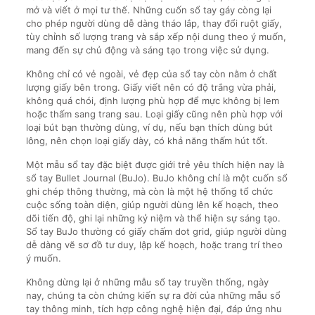
mở và viết ở mọi tư thế. Những cuốn sổ tay gáy còng lại
cho phép người dùng dễ dàng tháo lắp, thay đổi ruột giấy,
tùy chỉnh số lượng trang và sắp xếp nội dung theo ý muốn,
mang đến sự chủ động và sáng tạo trong việc sử dụng.
Không chỉ có vẻ ngoài, vẻ đẹp của sổ tay còn nằm ở chất
lượng giấy bên trong. Giấy viết nên có độ trắng vừa phải,
không quá chói, định lượng phù hợp để mực không bị lem
hoặc thấm sang trang sau. Loại giấy cũng nên phù hợp với
loại bút bạn thường dùng, ví dụ, nếu bạn thích dùng bút
lông, nên chọn loại giấy dày, có khả năng thấm hút tốt.
Một mẫu sổ tay đặc biệt được giới trẻ yêu thích hiện nay là
sổ tay Bullet Journal (BuJo). BuJo không chỉ là một cuốn sổ
ghi chép thông thường, mà còn là một hệ thống tổ chức
cuộc sống toàn diện, giúp người dùng lên kế hoạch, theo
dõi tiến độ, ghi lại những kỷ niệm và thể hiện sự sáng tạo.
Sổ tay BuJo thường có giấy chấm dot grid, giúp người dùng
dễ dàng vẽ sơ đồ tư duy, lập kế hoạch, hoặc trang trí theo
ý muốn.
Không dừng lại ở những mẫu sổ tay truyền thống, ngày
nay, chúng ta còn chứng kiến sự ra đời của những mẫu sổ
tay thông minh, tích hợp công nghệ hiện đại, đáp ứng nhu