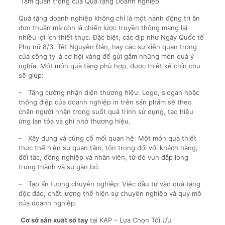
Tầm quan trọng của Quà tặng Doanh nghiệp
Quà tặng doanh nghiệp không chỉ là một hành động tri ân
đơn thuần mà còn là chiến lược truyền thông mang lại
nhiều lợi ích thiết thực. Đặc biệt, các dịp như Ngày Quốc tế
Phụ nữ 8/3, Tết Nguyên Đán, hay các sự kiện quan trọng
của công ty là cơ hội vàng để gửi gắm những món quà ý
nghĩa. Một món quà tặng phù hợp, được thiết kế chỉn chu
sẽ giúp:
– Tăng cường nhận diện thương hiệu: Logo, slogan hoặc
thông điệp của doanh nghiệp in trên sản phẩm sẽ theo
chân người nhận trong suốt quá trình sử dụng, tạo hiệu
ứng lan tỏa và ghi nhớ thương hiệu.
– Xây dựng và củng cố mối quan hệ: Một món quà thiết
thực thể hiện sự quan tâm, tôn trọng đối với khách hàng,
đối tác, đồng nghiệp và nhân viên, từ đó vun đắp lòng
trung thành và sự gắn bó.
– Tạo ấn tượng chuyên nghiệp: Việc đầu tư vào quà tặng
độc đáo, chất lượng thể hiện sự chuyên nghiệp và quy mô
của doanh nghiệp.
Cơ sở sản xuất sổ tay
tại KAP – Lựa Chọn Tối Ưu