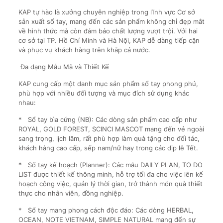
KAP tự hào là xưởng chuyên nghiệp trong lĩnh vực Cơ sở
sản xuất sổ tay, mang đến các sản phẩm không chỉ đẹp mắt
về hình thức mà còn đảm bảo chất lượng vượt trội. Với hai
cơ sở tại TP. Hồ Chí Minh và Hà Nội, KAP dễ dàng tiếp cận
và phục vụ khách hàng trên khắp cả nước.
Đa dạng Mẫu Mã và Thiết Kế
KAP cung cấp một danh mục sản phẩm sổ tay phong phú,
phù hợp với nhiều đối tượng và mục đích sử dụng khác
nhau:
* Sổ tay bìa cứng (NB): Các dòng sản phẩm cao cấp như
ROYAL, GOLD FOREST, SCINCI MASCOT mang đến vẻ ngoài
sang trọng, lịch lãm, rất phù hợp làm quà tặng cho đối tác,
khách hàng cao cấp, sếp nam/nữ hay trong các dịp lễ Tết.
* Sổ tay kế hoạch (Planner): Các mẫu DAILY PLAN, TO DO
LIST được thiết kế thông minh, hỗ trợ tối đa cho việc lên kế
hoạch công việc, quản lý thời gian, trở thành món quà thiết
thực cho nhân viên, đồng nghiệp.
* Sổ tay mang phong cách độc đáo: Các dòng HERBAL,
OCEAN, NOTE VIETNAM, SIMPLE NATURAL mang đến sự