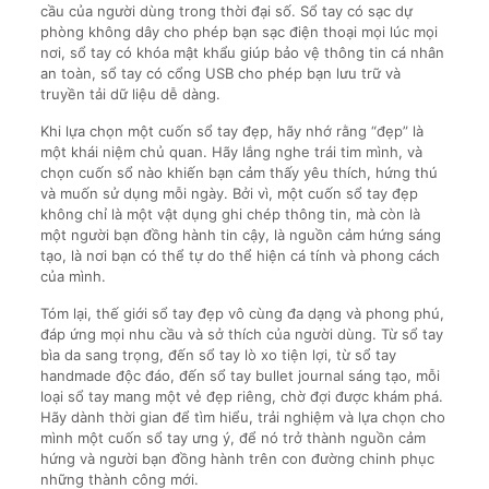
cầu của người dùng trong thời đại số. Sổ tay có sạc dự
phòng không dây cho phép bạn sạc điện thoại mọi lúc mọi
nơi, sổ tay có khóa mật khẩu giúp bảo vệ thông tin cá nhân
an toàn, sổ tay có cổng USB cho phép bạn lưu trữ và
truyền tải dữ liệu dễ dàng.
Khi lựa chọn một cuốn sổ tay đẹp, hãy nhớ rằng “đẹp” là
một khái niệm chủ quan. Hãy lắng nghe trái tim mình, và
chọn cuốn sổ nào khiến bạn cảm thấy yêu thích, hứng thú
và muốn sử dụng mỗi ngày. Bởi vì, một cuốn sổ tay đẹp
không chỉ là một vật dụng ghi chép thông tin, mà còn là
một người bạn đồng hành tin cậy, là nguồn cảm hứng sáng
tạo, là nơi bạn có thể tự do thể hiện cá tính và phong cách
của mình.
Tóm lại, thế giới sổ tay đẹp vô cùng đa dạng và phong phú,
đáp ứng mọi nhu cầu và sở thích của người dùng. Từ sổ tay
bìa da sang trọng, đến sổ tay lò xo tiện lợi, từ sổ tay
handmade độc đáo, đến sổ tay bullet journal sáng tạo, mỗi
loại sổ tay mang một vẻ đẹp riêng, chờ đợi được khám phá.
Hãy dành thời gian để tìm hiểu, trải nghiệm và lựa chọn cho
mình một cuốn sổ tay ưng ý, để nó trở thành nguồn cảm
hứng và người bạn đồng hành trên con đường chinh phục
những thành công mới.