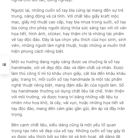
Ngược lại, những cuốn sổ tay bìa cứng lại mang đến sự trẻ
trung, năng động và cá tính. Với chất liệu giấy kraft mộc
mạc, giấy mỹ thuật cao cấp, hay bìa nhựa trong suốt, sổ tay
bìa cứng cho phép người dùng thỏa sức sáng tạo với vô vàn
họa tiết, hình ảnh, sticker, hay thậm chí là những tác phẩm
vẽ tay độc đáo. Đây là lựa chọn yêu thích của học sinh, sinh
viên, những người làm nghệ thuật, hoặc những ai muốn thể
hiện phong cách riêng biệt.
Một xu hướng đang ngày càng được ưa chuộng là sổ tay
handmade, với vẻ đẹp độc đáo và đậm chất cá nhân. Được
làm thủ công tỉ mỉ từ khâu chọn giấy, cắt bìa đến khâu khâu
gáy, trang trí, mỗi cuốn sổ tay handmade là một tác phẩm
nghệ thuật riêng biệt, mang đậm dấu ấn của người làm. Sổ
tay handmade thường sử dụng chất liệu tái chế, thân thiện
với môi trường, và được trang trí bằng những vật liệu tự
nhiên như hoa khô, lá cây, vải vụn, hoặc những họa tiết vẽ
tay độc đáo, mang đến cảm giác gần gũi, ấm áp và đầy trân
trọng.
Bên cạnh chất liệu, kiểu dáng cũng là một yếu tố quan
trọng tạo nên vẻ đẹp của sổ tay. Những cuốn sổ tay gáy lò
xo được yêu thích bởi sự tiện lợi và linh hoạt, dễ dàng lật