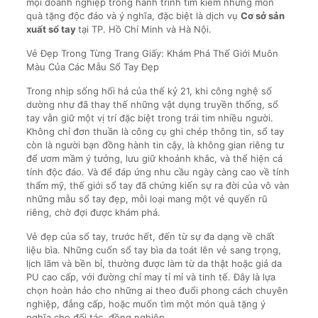
mọi doanh nghiệp trong hành trình tìm kiếm những món
quà tặng độc đáo và ý nghĩa, đặc biệt là dịch vụ
Cơ sở sản
xuất sổ tay
tại TP. Hồ Chí Minh và Hà Nội.
Vẻ Đẹp Trong Từng Trang Giấy: Khám Phá Thế Giới Muôn
Màu Của Các Mẫu Sổ Tay Đẹp
Trong nhịp sống hối hả của thế kỷ 21, khi công nghệ số
dường như đã thay thế những vật dụng truyền thống, sổ
tay vẫn giữ một vị trí đặc biệt trong trái tim nhiều người.
Không chỉ đơn thuần là công cụ ghi chép thông tin, sổ tay
còn là người bạn đồng hành tin cậy, là không gian riêng tư
để ươm mầm ý tưởng, lưu giữ khoảnh khắc, và thể hiện cá
tính độc đáo. Và để đáp ứng nhu cầu ngày càng cao về tính
thẩm mỹ, thế giới sổ tay đã chứng kiến sự ra đời của vô vàn
những mẫu sổ tay đẹp, mỗi loại mang một vẻ quyến rũ
riêng, chờ đợi được khám phá.
Vẻ đẹp của sổ tay, trước hết, đến từ sự đa dạng về chất
liệu bìa. Những cuốn sổ tay bìa da toát lên vẻ sang trọng,
lịch lãm và bền bỉ, thường được làm từ da thật hoặc giả da
PU cao cấp, với đường chỉ may tỉ mỉ và tinh tế. Đây là lựa
chọn hoàn hảo cho những ai theo đuổi phong cách chuyên
nghiệp, đẳng cấp, hoặc muốn tìm một món quà tặng ý
nghĩa cho đối tác, đồng nghiệp.