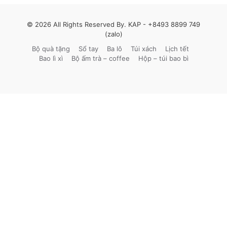
© 2026 All Rights Reserved By. KAP -
+8493 8899 749
(zalo)
Bộ quà tặng
Sổ tay
Ba lô
Túi xách
Lịch tết
Bao lì xì
Bộ ấm trà – coffee
Hộp – túi bao bì