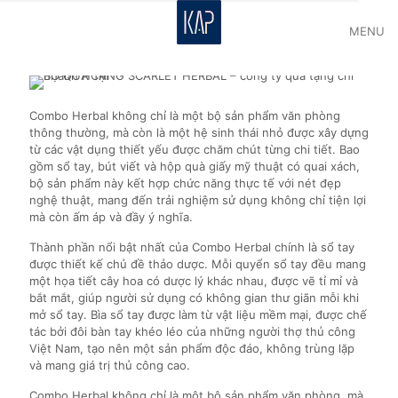
MENU
Combo Herbal không chỉ là một bộ sản phẩm văn phòng
thông thường, mà còn là một hệ sinh thái nhỏ được xây dựng
từ các vật dụng thiết yếu được chăm chút từng chi tiết. Bao
gồm sổ tay, bút viết và hộp quà giấy mỹ thuật có quai xách,
bộ sản phẩm này kết hợp chức năng thực tế với nét đẹp
nghệ thuật, mang đến trải nghiệm sử dụng không chỉ tiện lợi
mà còn ấm áp và đầy ý nghĩa.
Thành phần nổi bật nhất của Combo Herbal chính là sổ tay
được thiết kế chủ đề thảo dược. Mỗi quyển sổ tay đều mang
một họa tiết cây hoa có dược lý khác nhau, được vẽ tỉ mỉ và
bắt mắt, giúp người sử dụng có không gian thư giãn mỗi khi
mở sổ tay. Bìa sổ tay được làm từ vật liệu mềm mại, được chế
tác bởi đôi bàn tay khéo léo của những người thợ thủ công
Việt Nam, tạo nên một sản phẩm độc đáo, không trùng lặp
và mang giá trị thủ công cao.
Combo Herbal không chỉ là một bộ sản phẩm văn phòng, mà