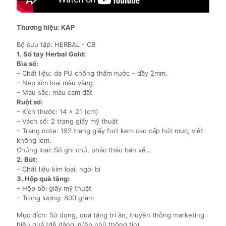
Thương hiệu: KAP
Bộ sưu tập: HERBAL - CB
1. Sổ tay Herbal Gold:
Bìa sổ:
– Chất liệu: da PU chống thấm nước – dầy 2mm.
– Nẹp kim loại màu vàng.
– Màu sắc: màu cam đất
Ruột sổ:
– Kích thước: 14 x 21 (cm)
– Vách sổ: 2 trang giấy mỹ thuật
– Trang note: 192 trang giấy fort kem cao cấp hút mực, viết
không lem.
Chủng loại: Sổ ghi chú, phác thảo bản vẽ…
2. Bút:
– Chất liệu kim loại, ngòi bi
3. Hộp quà tặng:
– Hộp bồi giấy mỹ thuật
– Trọng lượng: 800 gram
Mục đích: Sử dụng, quà tặng tri ân, truyền thông marketing
hiệu quả (dễ dàng in/ép nhũ thông tin)