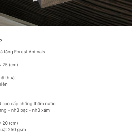
P
quà tặng Forest Animals
x 25 (cm)
 mỹ thuật
nhiên
PU cao cấp chống thấm nước.
àng – nhũ bạc - nhũ xám
x 20 (cm)
thuật 250 gsm