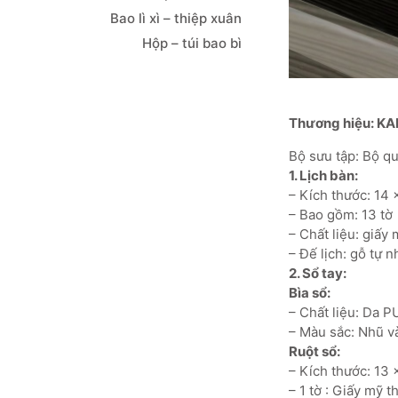
Bao lì xì – thiệp xuân
Hộp – túi bao bì
Thương hiệu: KA
Bộ sưu tập: Bộ 
1. Lịch bàn:
– Kích thước: 14 
– Bao gồm: 13 tờ
– Chất liệu: giấy
– Đế lịch: gỗ tự 
2. Sổ tay:
Bìa sổ:
– Chất liệu: Da 
– Màu sắc: Nhũ v
Ruột sổ:
– Kích thước: 13 
– 1 tờ : Giấy mỹ 