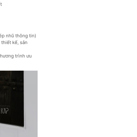
t
ép nhũ thông tin)
thiết kế, sản
chương trình ưu