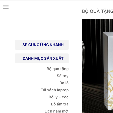
BỘ QUÀ TẶNG
SP CUNG ỨNG NHANH
DANH MỤC SẢN XUẤT
Bộ quà tặng
Sổ tay
Ba lô
Túi xách
laptop
Bộ ly – cốc
Bộ ấm trà
Lịch năm mới