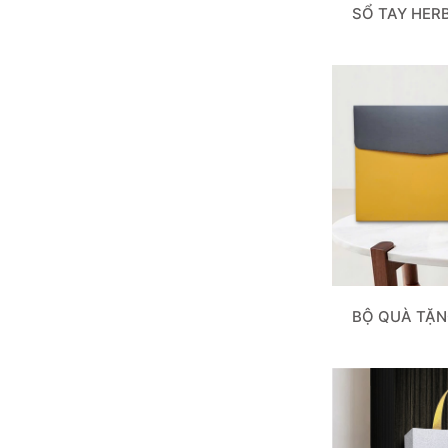
SỔ TAY HER
BỘ QUÀ TẶN