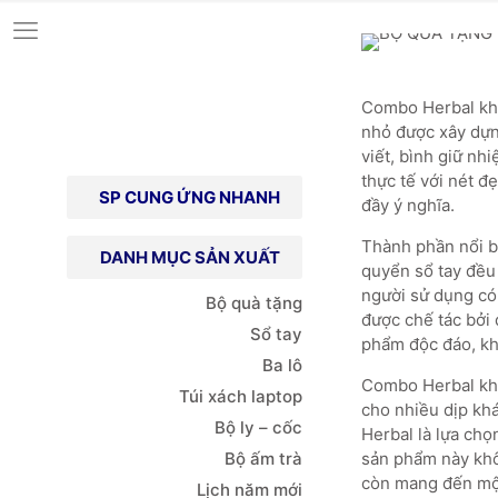
Combo Herbal khô
nhỏ được xây dựng
viết, bình giữ nh
thực tế với nét đ
SP CUNG ỨNG NHANH
đầy ý nghĩa.
Thành phần nổi bậ
DANH MỤC SẢN XUẤT
quyển sổ tay đều 
người sử dụng có 
Bộ quà tặng
được chế tác bởi 
Sổ tay
phẩm độc đáo, khô
Ba lô
Combo Herbal khô
Túi xách
laptop
cho nhiều dịp khá
Bộ ly – cốc
Herbal là lựa chọ
Bộ ấm trà
sản phẩm này khô
còn mang đến một
Lịch năm mới