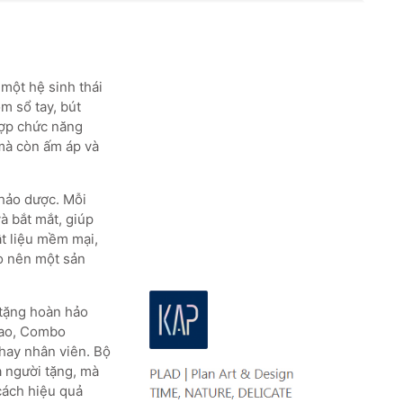
một hệ sinh thái
m sổ tay, bút
hợp chức năng
 mà còn ấm áp và
thảo dược. Mỗi
à bắt mắt, giúp
ật liệu mềm mại,
ạo nên một sản
tặng hoàn hảo
 cao, Combo
 hay nhân viên. Bộ
 người tặng, mà
cách hiệu quả