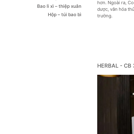
hơn. Ngoài ra, C
Bao lì xì – thiệp xuân
dược, văn hóa th
Hộp – túi bao bì
trường.
HERBAL - CB 