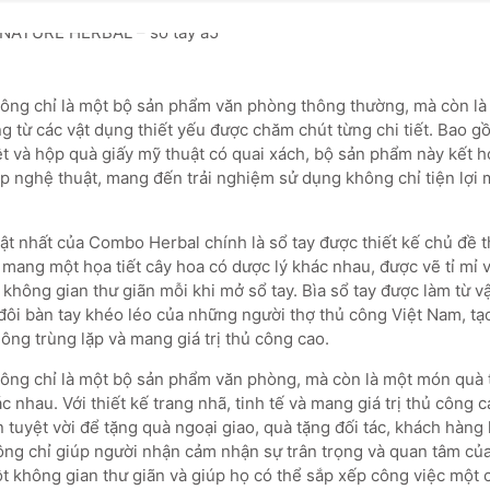
ng chỉ là một bộ sản phẩm văn phòng thông thường, mà còn là 
 từ các vật dụng thiết yếu được chăm chút từng chi tiết. Bao gồ
iệt và hộp quà giấy mỹ thuật có quai xách, bộ sản phẩm này kết 
ẹp nghệ thuật, mang đến trải nghiệm sử dụng không chỉ tiện lợi
t nhất của Combo Herbal chính là sổ tay được thiết kế chủ đề 
mang một họa tiết cây hoa có dược lý khác nhau, được vẽ tỉ mỉ v
không gian thư giãn mỗi khi mở sổ tay. Bìa sổ tay được làm từ v
đôi bàn tay khéo léo của những người thợ thủ công Việt Nam, t
ng trùng lặp và mang giá trị thủ công cao.
ng chỉ là một bộ sản phẩm văn phòng, mà còn là một món quà 
c nhau. Với thiết kế trang nhã, tinh tế và mang giá trị thủ công
n tuyệt vời để tặng quà ngoại giao, quà tặng đối tác, khách hàng
ng chỉ giúp người nhận cảm nhận sự trân trọng và quan tâm của
 không gian thư giãn và giúp họ có thể sắp xếp công việc một 