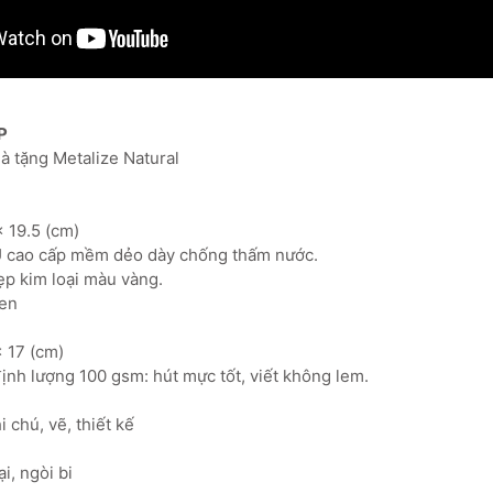
P
uà tặng Metalize Natural
x 19.5 (cm)
PU cao cấp mềm dẻo dày chống thấm nước.
ẹp kim loại màu vàng.
đen
x 17 (cm)
ịnh lượng 100 gsm: hút mực tốt, viết không lem.
 chú, vẽ, thiết kế
̣i, ngòi bi