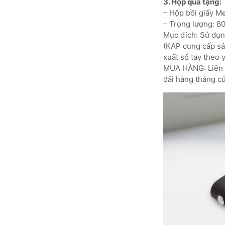
3. Hộp quà tặng:
– Hộp bồi giấy 
– Trọng lượng: 8
Mục đích: Sử dụng
(KAP cung cấp sản
xuất sổ tay theo 
MUA HÀNG: Liên h
đãi hàng tháng củ