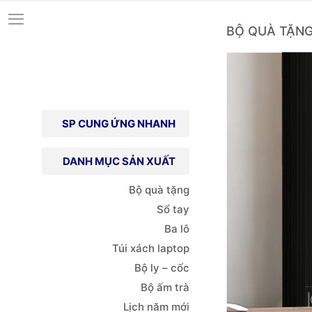
BỘ QUÀ TẶNG
SP CUNG ỨNG NHANH
DANH MỤC SẢN XUẤT
Bộ quà tặng
Sổ tay
Ba lô
Túi xách
laptop
Bộ ly – cốc
Bộ ấm trà
Lịch năm mới