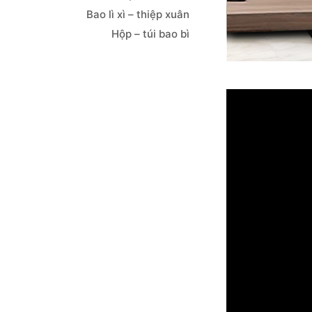
Bao lì xì – thiệp xuân
Hộp – túi bao bì