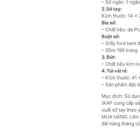
– Số ngăn: 1 ngăn
2. Sổ tay:
Kích thước: 14 x 
Bìa sổ:
– Chất liệu: da 
Ruột sổ:
– Giấy ford kem đ
– Gồm 196 trang
3. Bút:
– Chất liệu kim loa
4. Túi vải nỉ:
– Kích thước: 41
– Sản phẩm đặc bi
Mục đích: Sử dụng
(KAP cung cấp sản
xuất sổ tay theo 
MUA HÀNG: Liên h
đãi hàng tháng củ