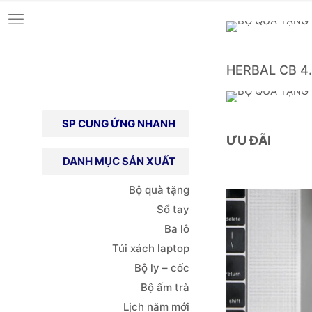
HERBAL CB 4.
SP CUNG ỨNG NHANH
ƯU ĐÃI
DANH MỤC SẢN XUẤT
Bộ quà tặng
Sổ tay
Ba lô
Túi xách
laptop
Bộ ly – cốc
Bộ ấm trà
Lịch năm mới