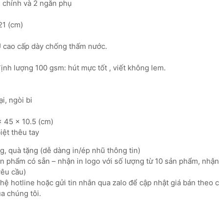
 chính và 2 ngăn phụ
21 (cm)
PU cao cấp dày chống thấm nước.
ịnh lượng 100 gsm: hút mực tốt , viết không lem.
̣i, ngòi bi
 x 45 x 10.5 (cm)
ệt thêu tay
, quà tặng (dễ dàng in/ép nhũ thông tin)
 phẩm có sẵn – nhận in logo với số lượng từ 10 sản phẩm, nhận 
yêu cầu)
ệ hotline hoặc gửi tin nhắn qua zalo để cập nhật giá bán theo 
a chúng tôi.