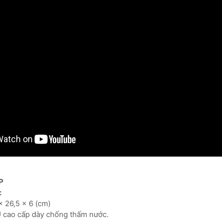
P
:
x 26,5 x 6 (cm)
PU cao cấp dày chống thấm nước.