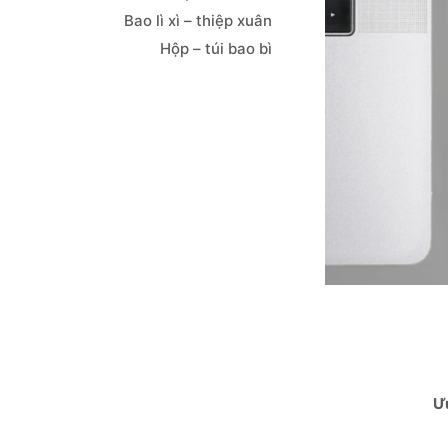
Bao lì xì – thiệp xuân
Hộp – túi bao bì
Ư