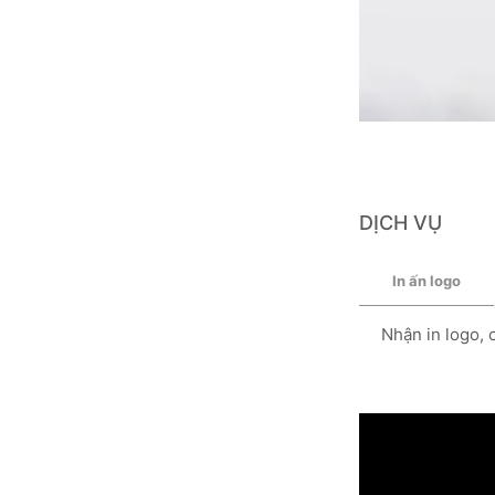
DỊCH VỤ
In ấn logo
Nhận in logo, 