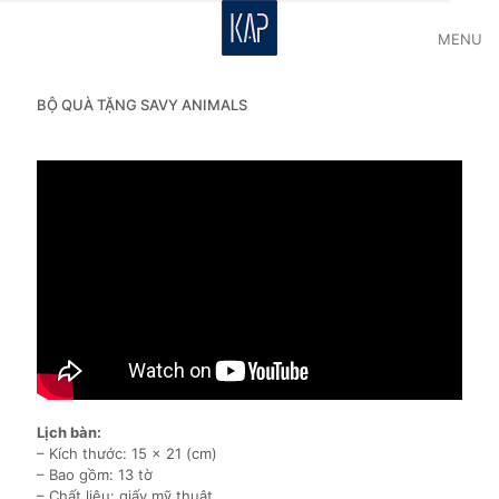
MENU
BỘ QUÀ TẶNG SAVY ANIMALS
Lịch bàn:
– Kích thước: 15 x 21 (cm)
– Bao gồm: 13 tờ
– Chất liệu: giấy mỹ thuật