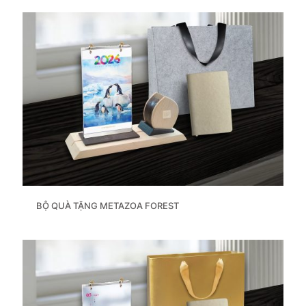
BỘ QUÀ TẶNG METAZOA FOREST