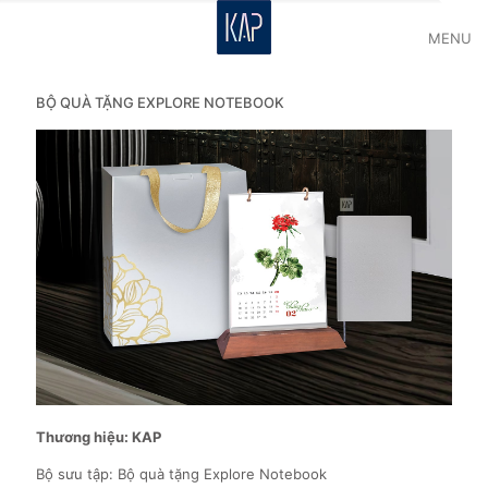
MENU
BỘ QUÀ TẶNG EXPLORE NOTEBOOK
Thương hiệu: KAP
Bộ sưu tập: Bộ quà tặng Explore Notebook