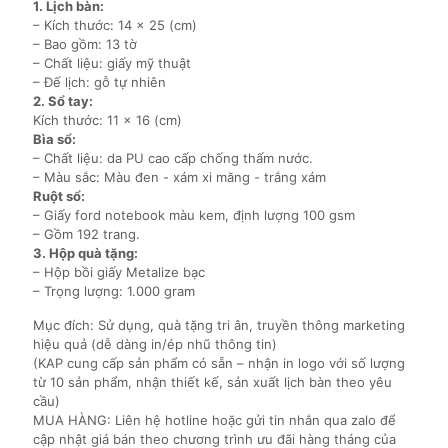
1. Lịch bàn:
– Kích thước: 14 x 25 (cm)
– Bao gồm: 13 tờ
– Chất liệu: giấy mỹ thuật
– Đế lịch: gỗ tự nhiên
2. Sổ tay:
Kích thước: 11 x 16 (cm)
Bìa sổ:
– Chất liệu: da PU cao cấp chống thấm nước.
– Màu sắc: Màu đen - xám xi măng - trắng xám
Ruột sổ:
– Giấy ford notebook màu kem, định lượng 100 gsm
– Gồm 192 trang.
3. Hộp quà tặng:
– Hộp bồi giấy Metalize bạc
– Trọng lượng: 1.000 gram
Mục đích: Sử dụng, quà tặng tri ân, truyền thông marketing
hiệu quả (dễ dàng in/ép nhũ thông tin)
(KAP cung cấp sản phẩm có sẵn – nhận in logo với số lượng
từ 10 sản phẩm, nhận thiết kế, sản xuất lịch bàn theo yêu
cầu)
MUA HÀNG: Liên hệ hotline hoặc gửi tin nhắn qua zalo để
cập nhật giá bán theo chương trình ưu đãi hàng tháng của