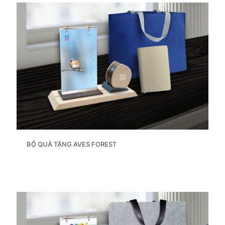
BỘ QUÀ TẶNG AVES FOREST