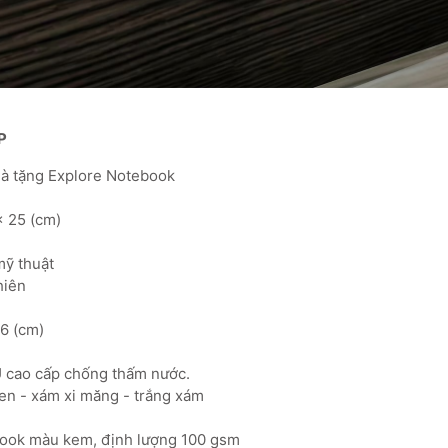
P
 quà tặng Explore Notebook
x 25 (cm)
 mỹ thuật
nhiên
16 (cm)
PU cao cấp chống thấm nước.
đen - xám xi măng - trắng xám
book màu kem, định lượng 100 gsm