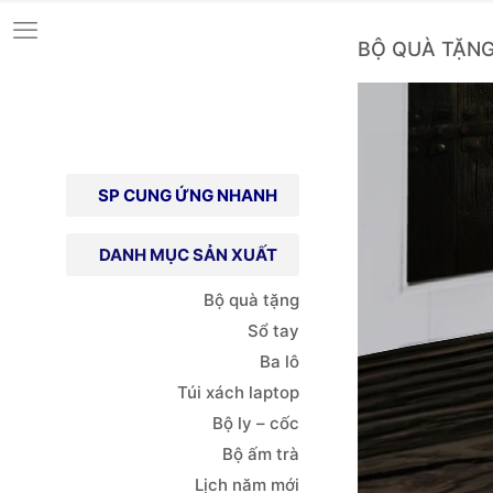
BỘ QUÀ TẶN
SP CUNG ỨNG NHANH
DANH MỤC SẢN XUẤT
Bộ quà tặng
Sổ tay
Ba lô
Túi xách
laptop
Bộ ly – cốc
Bộ ấm trà
Lịch năm mới