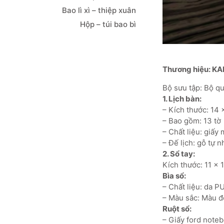
Bao lì xì – thiệp xuân
Hộp – túi bao bì
Thương hiệu: KA
Bộ sưu tập: Bộ
1. Lịch bàn:
– Kích thước: 14 
– Bao gồm: 13 tờ
– Chất liệu: giấy
– Đế lịch: gỗ tự 
2. Sổ tay:
Kích thước: 11 x 
Bìa sổ:
– Chất liệu: da 
– Màu sắc: Màu 
Ruột sổ:
– Giấy ford note