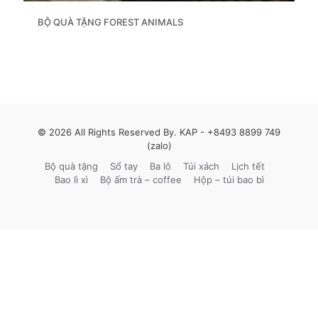
BỘ QUÀ TẶNG FOREST ANIMALS
© 2026 All Rights Reserved By. KAP -
+8493 8899 749
(zalo)
Bộ quà tặng
Sổ tay
Ba lô
Túi xách
Lịch tết
Bao lì xì
Bộ ấm trà – coffee
Hộp – túi bao bì