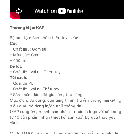
Thương hiệu: KAP
Bộ sưu tập: Sản phẩm thêu tay - cốc
Cốc :
– Chất liệu: Gốm sứ
– Màu sắc: Cam
– 400 ml
Đế lót:
– Chất liệu vải nỉ : Thêu tay
Túi xách:
– Quai da PU
– Chất liệu vải nỉ: Thêu tay
* Sản phẩm đặc biệt gia công thủ công
Mục đích: Sử dụng, quà tặng tri ân, truyền thông marketing
hiệu quả (dễ dàng in/ép nhũ thông tin)
(KAP cung ứng nhanh sản phẩm – nhận in logo với số lượng
từ 10 sản phẩm, nhận thiết kế, sản xuất bộ quà theo yêu
cầu)
MUA HÀNG: Liên hệ hotline hoặc gửi tin nhắn qua zalo để