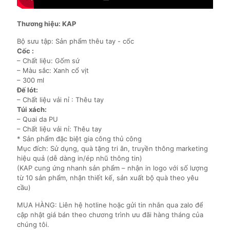
Thương hiệu: KAP
Bộ sưu tập: Sản phẩm thêu tay - cốc
Cốc :
– Chất liệu: Gốm sứ
– Màu sắc: Xanh cổ vịt
– 300 ml
Đế lót:
– Chất liệu vải nỉ : Thêu tay
Túi xách:
– Quai da PU
– Chất liệu vải nỉ: Thêu tay
* Sản phẩm đặc biệt gia công thủ công
Mục đích: Sử dụng, quà tặng tri ân, truyền thông marketing
hiệu quả (dễ dàng in/ép nhũ thông tin)
(KAP cung ứng nhanh sản phẩm – nhận in logo với số lượng
từ 10 sản phẩm, nhận thiết kế, sản xuất bộ quà theo yêu
cầu)
MUA HÀNG: Liên hệ hotline hoặc gửi tin nhắn qua zalo để
cập nhật giá bán theo chương trình ưu đãi hàng tháng của
chúng tôi.