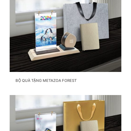
BỘ QUÀ TẶNG METAZOA FOREST