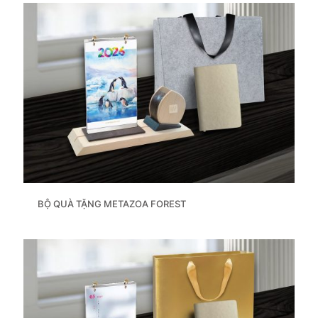
BỘ QUÀ TẶNG METAZOA FOREST