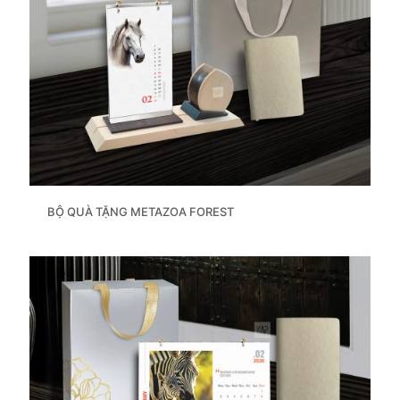
BỘ QUÀ TẶNG METAZOA FOREST