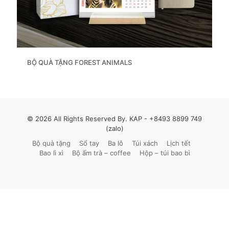
BỘ QUÀ TẶNG FOREST ANIMALS
© 2026 All Rights Reserved By. KAP -
+8493 8899 749
(zalo)
Bộ quà tặng
Sổ tay
Ba lô
Túi xách
Lịch tết
Bao lì xì
Bộ ấm trà – coffee
Hộp – túi bao bì