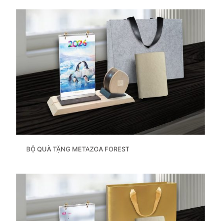
BỘ QUÀ TẶNG METAZOA FOREST