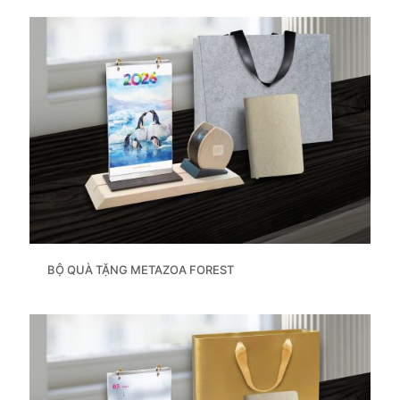
BỘ QUÀ TẶNG METAZOA FOREST