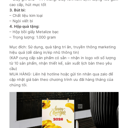
cao cấp, hút mực tốt
3. Bút bi:
– Chất liệu kim loại
– Ngòi viết bi
4. Hộp quà tặng:
– Hộp bồi giấy Metalize bạc
– Trọng lượng: 1.000 gram
Mục đích: Sử dụng, quà tặng tri ân, truyền thông marketing
hiệu quả (dễ dàng in/ép nhũ thông tin)
(KAP cung cấp sản phẩm có sẵn – nhận in logo với số lượng
từ 10 sản phẩm, nhận thiết kế, sản xuất lịch bàn theo yêu
cầu)
MUA HÀNG: Liên hệ hotline hoặc gửi tin nhắn qua zalo để
cập nhật giá bán theo chương trình ưu đãi hàng tháng của
chúng tôi.