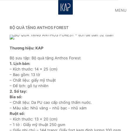
MENU
BỘ QUÀ TẶNG ANTHOS FOREST
Thương hiệu: KAP
Bộ sưu tập: Bộ quà tặng Anthos Forest
1. Lịch bàn:
– Kích thước: 14 x 25 (cm)
– Bao gồm: 13 tờ
– Chất liệu: giấy mỹ thuật
– Đế lịch: gỗ tự nhiên
2. Sổ tay:
Bìa sổ:
– Chất liệu: Da PU cao cấp chống thấm nước.
– Màu sắc: Nhũ vàng – nhũ bạc - nhũ xám
Ruột sổ:
– Kích thước: 13 x 20 (cm)
– 1 tờ : Giấy mỹ thuật 250 gsm
– Giấy ghi chú – 144 trang: Giấy fort kem định lượng 100 gsm