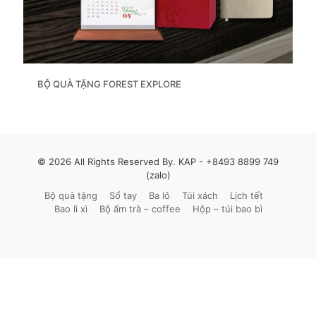
BỘ QUÀ TẶNG FOREST EXPLORE
© 2026 All Rights Reserved By. KAP -
+8493 8899 749
(zalo)
Bộ quà tặng
Sổ tay
Ba lô
Túi xách
Lịch tết
Bao lì xì
Bộ ấm trà – coffee
Hộp – túi bao bì