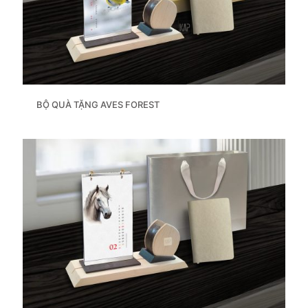
BỘ QUÀ TẶNG AVES FOREST