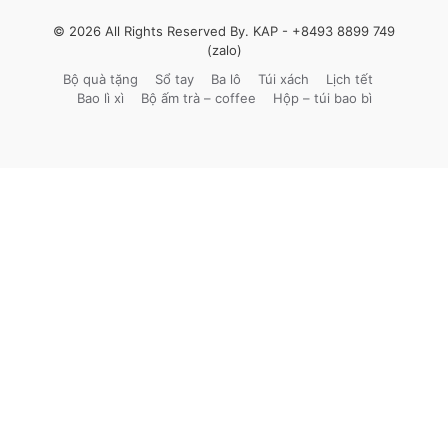
© 2026 All Rights Reserved By. KAP -
+8493 8899 749
(zalo)
Bộ quà tặng
Sổ tay
Ba lô
Túi xách
Lịch tết
Bao lì xì
Bộ ấm trà – coffee
Hộp – túi bao bì