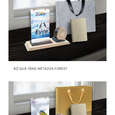
BỘ QUÀ TẶNG METAZOA FOREST