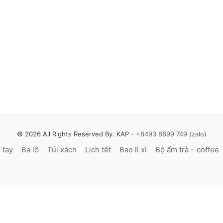
© 2026 All Rights Reserved By. KAP -
+8493 8899 749 (zalo)
̉ tay
Ba lô
Túi xách
Lịch tết
Bao lì xì
Bộ ấm trà – coffee