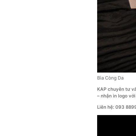
Bìa Còng Da
KAP
chuyên tư vấn
– nhận in logo vớ
Liên hệ:
093 889