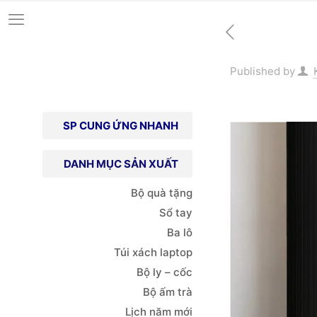
Published by
SP CUNG ỨNG NHANH
DANH MỤC SẢN XUẤT
Bộ quà tặng
Sổ tay
Ba lô
Túi xách
laptop
Bộ ly – cốc
Bộ ấm trà
Lịch năm mới