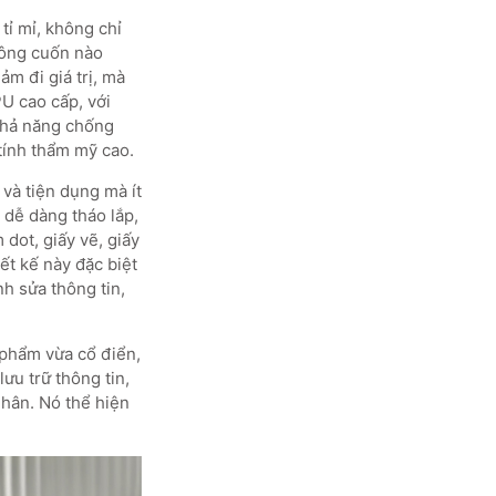
 tỉ mỉ, không chỉ
hông cuốn nào
m đi giá trị, mà
U cao cấp, với
khả năng chống
tính thẩm mỹ cao.
và tiện dụng mà ít
 dễ dàng tháo lắp,
 dot, giấy vẽ, giấy
t kế này đặc biệt
nh sửa thông tin,
 phẩm vừa cổ điển,
ưu trữ thông tin,
nhân. Nó thể hiện