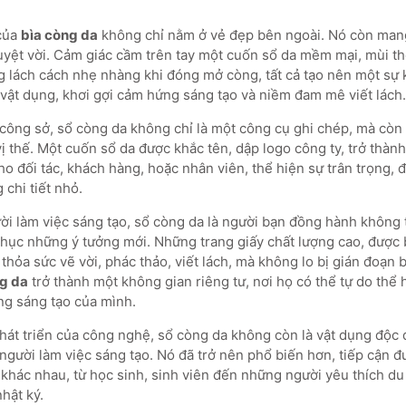
 của
bìa còng da
không chỉ nằm ở vẻ đẹp bên ngoài. Nó còn man
yệt vời. Cảm giác cầm trên tay một cuốn sổ da mềm mại, mùi t
g lách cách nhẹ nhàng khi đóng mở còng, tất cả tạo nên một sự k
 vật dụng, khơi gợi cảm hứng sáng tạo và niềm đam mê viết lách.
công sở, sổ còng da không chỉ là một công cụ ghi chép, mà còn 
vị thế. Một cuốn sổ da được khắc tên, dập logo công ty, trở thà
o đối tác, khách hàng, hoặc nhân viên, thể hiện sự trân trọng, 
chi tiết nhỏ.
ời làm việc sáng tạo, sổ còng da là người bạn đồng hành không 
phục những ý tưởng mới. Những trang giấy chất lượng cao, được b
 thỏa sức vẽ vời, phác thảo, viết lách, mà không lo bị gián đoạn 
g da
trở thành một không gian riêng tư, nơi họ có thể tự do thể 
g sáng tạo của mình.
phát triển của công nghệ, sổ còng da không còn là vật dụng độc 
gười làm việc sáng tạo. Nó đã trở nên phổ biến hơn, tiếp cận đ
khác nhau, từ học sinh, sinh viên đến những người yêu thích du
nhật ký.