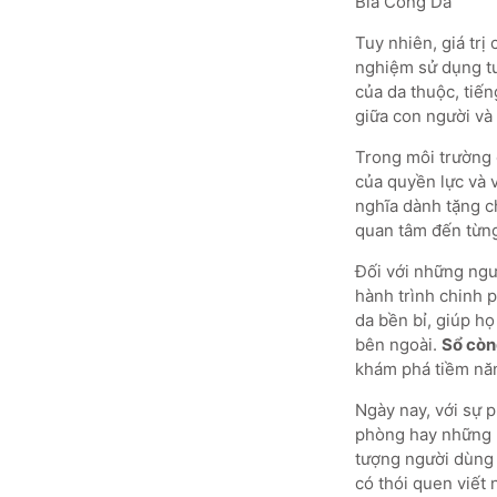
Bìa Còng Da
Tuy nhiên, giá trị
nghiệm sử dụng tu
của da thuộc, tiến
giữa con người và
Trong môi trường 
của quyền lực và 
nghĩa dành tặng ch
quan tâm đến từng 
Đối với những ngư
hành trình chinh 
da bền bỉ, giúp họ
bên ngoài.
Sổ còn
khám phá tiềm năn
Ngày nay, với sự 
phòng hay những n
tượng người dùng 
có thói quen viết 