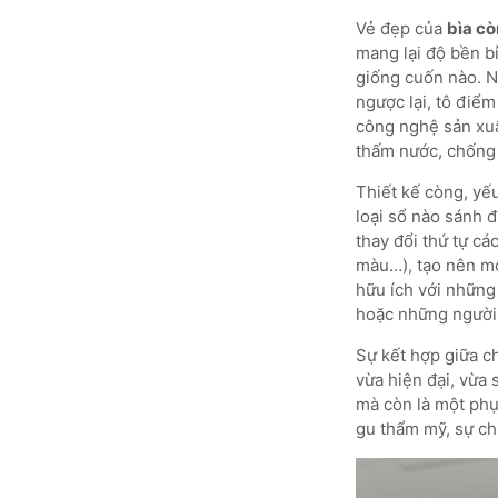
Vẻ đẹp của
bìa c
mang lại độ bền b
giống cuốn nào. N
ngược lại, tô điể
công nghệ sản xuấ
thấm nước, chống 
Thiết kế còng, yếu
loại sổ nào sánh 
thay đổi thứ tự cá
màu…), tạo nên mộ
hữu ích với những 
hoặc những người 
Sự kết hợp giữa c
vừa hiện đại, vừa 
mà còn là một phụ
gu thẩm mỹ, sự ch