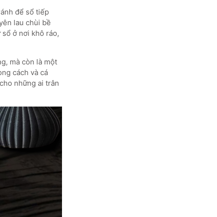
ránh để sổ tiếp
yên lau chùi bề
sổ ở nơi khô ráo,
ng, mà còn là một
ong cách và cá
cho những ai trân