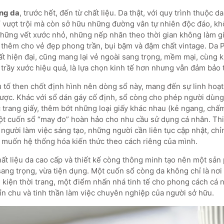
òng da
, trước hết, đến từ chất liệu. Da thật, với quy trình thuộc da
ỉ vượt trội mà còn sở hữu những đường vân tự nhiên độc đáo, k
hững vết xước nhỏ, những nếp nhăn theo thời gian không làm giả
m thêm cho vẻ đẹp phong trần, bụi bặm và đậm chất vintage. Da P
t hiện đại, cũng mang lại vẻ ngoài sang trọng, mềm mại, cùng 
trầy xước hiệu quả, là lựa chọn kinh tế hơn nhưng vẫn đảm bảo 
 tố then chốt định hình nên dòng sổ này, mang đến sự linh hoạt 
được. Khác với sổ dán gáy cố định, sổ còng cho phép người dùng
c trang giấy, thêm bớt những loại giấy khác nhau (kẻ ngang, chấm
t cuốn sổ “may đo” hoàn hảo cho nhu cầu sử dụng cá nhân. Thiế
người làm việc sáng tạo, những người cần liên tục cập nhật, chỉ
muốn hệ thống hóa kiến thức theo cách riêng của mình.
hất liệu da cao cấp và thiết kế còng thông minh tạo nên một sản
sang trọng, vừa tiện dụng. Một cuốn sổ còng da không chỉ là nơi l
 kiện thời trang, một điểm nhấn nhá tinh tế cho phong cách cá 
ỉn chu và tinh thần làm việc chuyên nghiệp của người sở hữu.