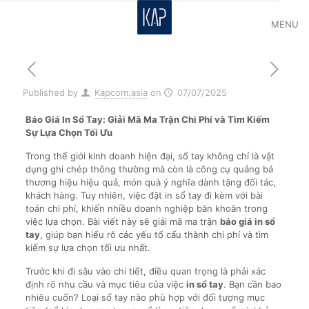
MENU
Published by
Kapcom.asia
on
07/07/2025
Báo Giá In Sổ Tay: Giải Mã Ma Trận Chi Phí và Tìm Kiếm
Sự Lựa Chọn Tối Ưu
Trong thế giới kinh doanh hiện đại, sổ tay không chỉ là vật
dụng ghi chép thông thường mà còn là công cụ quảng bá
thương hiệu hiệu quả, món quà ý nghĩa dành tặng đối tác,
khách hàng. Tuy nhiên, việc đặt in sổ tay đi kèm với bài
toán chi phí, khiến nhiều doanh nghiệp băn khoăn trong
việc lựa chọn. Bài viết này sẽ giải mã ma trận
báo giá in sổ
tay
, giúp bạn hiểu rõ các yếu tố cấu thành chi phí và tìm
kiếm sự lựa chọn tối ưu nhất.
Trước khi đi sâu vào chi tiết, điều quan trọng là phải xác
định rõ nhu cầu và mục tiêu của việc
in sổ tay
. Bạn cần bao
nhiêu cuốn? Loại sổ tay nào phù hợp với đối tượng mục