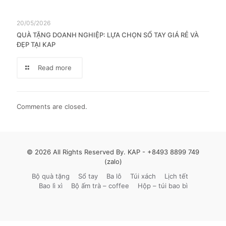
20/05/2026
QUÀ TẶNG DOANH NGHIỆP: LỰA CHỌN SỔ TAY GIÁ RẺ VÀ
ĐẸP TẠI KAP
Read more
Comments are closed.
© 2026 All Rights Reserved By. KAP -
+8493 8899 749
(zalo)
Bộ quà tặng
Sổ tay
Ba lô
Túi xách
Lịch tết
Bao lì xì
Bộ ấm trà – coffee
Hộp – túi bao bì