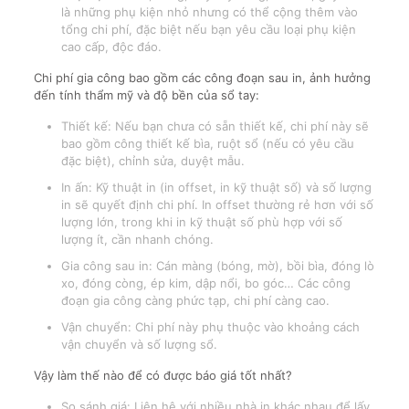
là những phụ kiện nhỏ nhưng có thể cộng thêm vào
tổng chi phí, đặc biệt nếu bạn yêu cầu loại phụ kiện
cao cấp, độc đáo.
Chi phí gia công bao gồm các công đoạn sau in, ảnh hưởng
đến tính thẩm mỹ và độ bền của sổ tay:
Thiết kế: Nếu bạn chưa có sẵn thiết kế, chi phí này sẽ
bao gồm công thiết kế bìa, ruột sổ (nếu có yêu cầu
đặc biệt), chỉnh sửa, duyệt mẫu.
In ấn: Kỹ thuật in (in offset, in kỹ thuật số) và số lượng
in sẽ quyết định chi phí. In offset thường rẻ hơn với số
lượng lớn, trong khi in kỹ thuật số phù hợp với số
lượng ít, cần nhanh chóng.
Gia công sau in: Cán màng (bóng, mờ), bồi bìa, đóng lò
xo, đóng còng, ép kim, dập nổi, bo góc… Các công
đoạn gia công càng phức tạp, chi phí càng cao.
Vận chuyển: Chi phí này phụ thuộc vào khoảng cách
vận chuyển và số lượng sổ.
Vậy làm thế nào để có được báo giá tốt nhất?
So sánh giá: Liên hệ với nhiều nhà in khác nhau để lấy