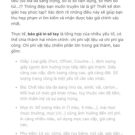
tiêu (sổ bìa da sang trọng, sổ lò xo tiện dụng, sổ mini bỏ
túi…)? Thông điệp bạn muốn truyền tải là gì? Thiết kế đơn
giản hay phức tạp? Xác định rõ những điều này sẽ giúp bạn
thu hẹp phạm vi tìm kiếm và nhận được báo giá chính xác
nhất.
Thực tế,
báo giá in sổ tay
là tổng hợp của nhiều yếu tố, có
thể chia thành hai nhóm chính: chi phí vật liệu và chi phí gia
công. Chi phí vật liệu chiếm phần lớn trong giá thành, bao
gồm:
Giấy: Loại giấy (Fort, Offset, Couche…), định lượng
giấy (gsm) ảnh hưởng trực tiếp đến giá thành. Giấy
càng cao cấp, định lượng càng cao, giá càng đắt. Số
lượng trang cũng là một yếu tố cần cân nhắc.
Bìa: Chất liệu bìa đa dạng như da, simili, vải, carton…
Mỗi loại có mức giá khác nhau, tùy thuộc vào độ bền,
tính thẩm mỹ và sự sang trọng.
Mực in: Số lượng màu in (1 màu, 4 màu…), loại mực
(mực thường, mực UV…) cũng ảnh hưởng đến chi phí.
In càng nhiều màu, sử dụng mực cao cấp, giá càng
cao.
Phụ kiện: Lò xo, còng, dây ruy băng, nút cài, gáy dán…