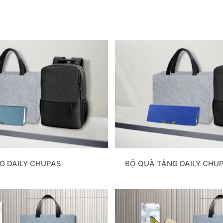
G DAILY CHUPAS
BỘ QUÀ TẶNG DAILY CHU