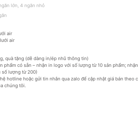
 ngăn lớn, 4 ngăn nhỏ
ngăn
ới air
ưới air
, quà tặng (dễ dàng in/ép nhũ thông tin)
 phẩm có sẵn – nhận in logo với số lượng từ 10 sản phẩm; nhận 
 số lượng từ 200)
ệ hotline hoặc gửi tin nhắn qua zalo để cập nhật giá bán theo 
a chúng tôi.