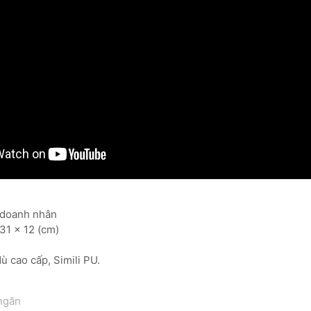
ô doanh nhân
31 x 12 (cm)
ù cao cấp, Simili PU.
 ngăn