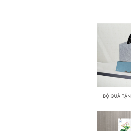
BỘ QUÀ TẶN