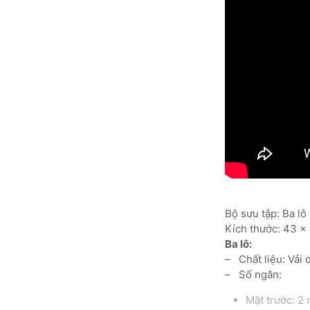
Bộ sưu tập: Ba l
Kích thước: 43 x 
Ba lô:
– Chất liệu: Vải d
– Số ngăn:
Mặt trước: 2